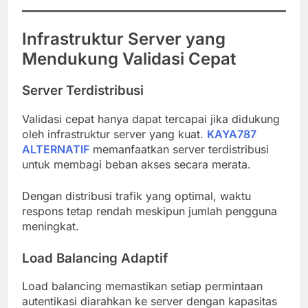
Infrastruktur Server yang
Mendukung Validasi Cepat
Server Terdistribusi
Validasi cepat hanya dapat tercapai jika didukung
oleh infrastruktur server yang kuat.
KAYA787
ALTERNATIF
memanfaatkan server terdistribusi
untuk membagi beban akses secara merata.
Dengan distribusi trafik yang optimal, waktu
respons tetap rendah meskipun jumlah pengguna
meningkat.
Load Balancing Adaptif
Load balancing memastikan setiap permintaan
autentikasi diarahkan ke server dengan kapasitas