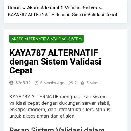
Home
Akses Alternatif & Validasi Sistem
KAYA787 ALTERNATIF dengan Sistem Validasi Cepat
AKSES ALTERNATIF & VALIDASI SISTEM
KAYA787 ALTERNATIF
dengan Sistem Validasi
Cepat
0
82d50f9
5 Months Ago
7 Mins
KAYA787 ALTERNATIF menghadirkan sistem
validasi cepat dengan dukungan server stabil,
enkripsi modern, dan infrastruktur terdistribusi
untuk akses aman dan efisien.
Peran Sistem Validasi dalam