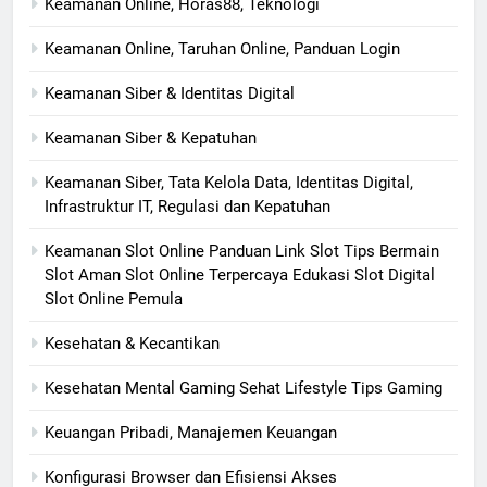
Keamanan Online, Horas88, Teknologi
Keamanan Online, Taruhan Online, Panduan Login
Keamanan Siber & Identitas Digital
Keamanan Siber & Kepatuhan
Keamanan Siber, Tata Kelola Data, Identitas Digital,
Infrastruktur IT, Regulasi dan Kepatuhan
Keamanan Slot Online Panduan Link Slot Tips Bermain
Slot Aman Slot Online Terpercaya Edukasi Slot Digital
Slot Online Pemula
Kesehatan & Kecantikan
Kesehatan Mental Gaming Sehat Lifestyle Tips Gaming
Keuangan Pribadi, Manajemen Keuangan
Konfigurasi Browser dan Efisiensi Akses