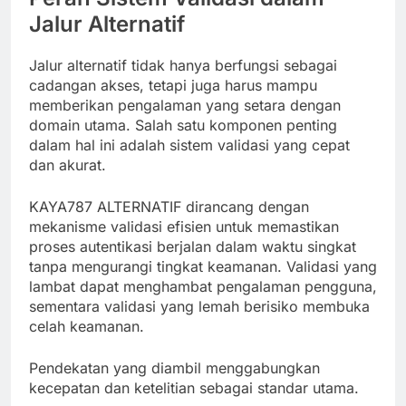
Jalur Alternatif
Jalur alternatif tidak hanya berfungsi sebagai
cadangan akses, tetapi juga harus mampu
memberikan pengalaman yang setara dengan
domain utama. Salah satu komponen penting
dalam hal ini adalah sistem validasi yang cepat
dan akurat.
KAYA787 ALTERNATIF dirancang dengan
mekanisme validasi efisien untuk memastikan
proses autentikasi berjalan dalam waktu singkat
tanpa mengurangi tingkat keamanan. Validasi yang
lambat dapat menghambat pengalaman pengguna,
sementara validasi yang lemah berisiko membuka
celah keamanan.
Pendekatan yang diambil menggabungkan
kecepatan dan ketelitian sebagai standar utama.