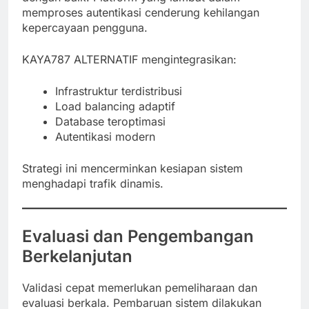
memproses autentikasi cenderung kehilangan
kepercayaan pengguna.
KAYA787 ALTERNATIF mengintegrasikan:
Infrastruktur terdistribusi
Load balancing adaptif
Database teroptimasi
Autentikasi modern
Strategi ini mencerminkan kesiapan sistem
menghadapi trafik dinamis.
Evaluasi dan Pengembangan
Berkelanjutan
Validasi cepat memerlukan pemeliharaan dan
evaluasi berkala. Pembaruan sistem dilakukan