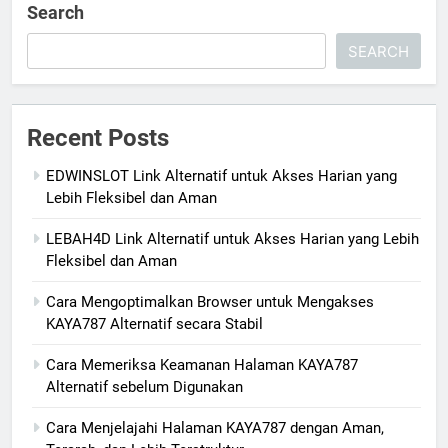
Search
SEARCH
Recent Posts
EDWINSLOT Link Alternatif untuk Akses Harian yang
Lebih Fleksibel dan Aman
LEBAH4D Link Alternatif untuk Akses Harian yang Lebih
Fleksibel dan Aman
Cara Mengoptimalkan Browser untuk Mengakses
KAYA787 Alternatif secara Stabil
Cara Memeriksa Keamanan Halaman KAYA787
Alternatif sebelum Digunakan
Cara Menjelajahi Halaman KAYA787 dengan Aman,