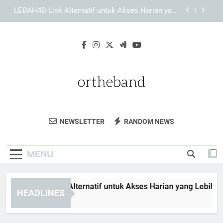
Skip
Cara Mengoptimalkan Browser untuk Mengakses
to
KAYA787 Alternatif secara Stabil
content
Cara Memeriksa Keamanan Halaman KAYA787
Alternatif sebelum Digunakan
EDWINSLOT Link Alternatif untuk Akses Harian
yang Lebih Fleksibel dan Aman
LEBAH4D Link Alternatif untuk Akses Harian yang
Lebih Fleksibel dan Aman
Cara Mengoptimalkan Browser untuk Mengakses
KAYA787 Alternatif secara Stabil
Orthe Band
Nikmati Musik Indie Terbaik Dari Orthe
Cara Memeriksa Keamanan Halaman KAYA787
NEWSLETTER
RANDOM NEWS
Alternatif sebelum Digunakan
Band. Ikuti Jadwal Konser Dan Temukan
Karya Musik Terbaru Mereka.
MENU
WINSLOT Link Alternatif untuk Akses Harian yang Lebih Flek
HEADLINES
Weeks Ago