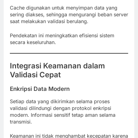
Cache digunakan untuk menyimpan data yang
sering diakses, sehingga mengurangi beban server
saat melakukan validasi berulang.
Pendekatan ini meningkatkan efisiensi sistem
secara keseluruhan.
Integrasi Keamanan dalam
Validasi Cepat
Enkripsi Data Modern
Setiap data yang dikirimkan selama proses
validasi dilindungi dengan protokol enkripsi
modern. Informasi sensitif tetap aman selama
transmisi.
Keamanan ini tidak menghambat kecepatan karena