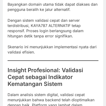
Bayangkan domain utama tidak dapat diakses dan
pengguna beralih ke jalur alternatif.
Dengan sistem validasi cepat dan server
terdistribusi, KAYA787 ALTERNATIF tetap
responsif. Proses login berlangsung dalam
hitungan detik tanpa error signifikan.
Skenario ini menunjukkan implementasi nyata dari
validasi efisien.
Insight Profesional: Validasi
Cepat sebagai Indikator
Kematangan Sistem
Dalam analisis sistem digital, validasi cepat
menunjukkan bahwa backend telah dioptimalkan
dengan baik. Platform yang lambat dalam