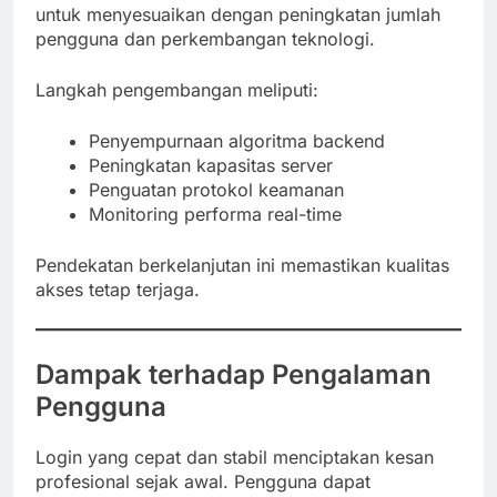
untuk menyesuaikan dengan peningkatan jumlah
pengguna dan perkembangan teknologi.
Langkah pengembangan meliputi:
Penyempurnaan algoritma backend
Peningkatan kapasitas server
Penguatan protokol keamanan
Monitoring performa real-time
Pendekatan berkelanjutan ini memastikan kualitas
akses tetap terjaga.
Dampak terhadap Pengalaman
Pengguna
Login yang cepat dan stabil menciptakan kesan
profesional sejak awal. Pengguna dapat