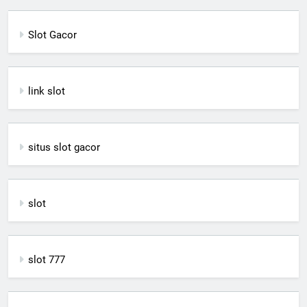
Slot Gacor
link slot
situs slot gacor
slot
slot 777