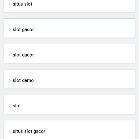
situs slot
slot gacor
slot gacor
slot demo
slot
situs slot gacor