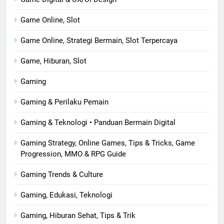
Game Online, Slot
Game Online, Strategi Bermain, Slot Terpercaya
Game, Hiburan, Slot
Gaming
Gaming & Perilaku Pemain
Gaming & Teknologi • Panduan Bermain Digital
Gaming Strategy, Online Games, Tips & Tricks, Game
Progression, MMO & RPG Guide
Gaming Trends & Culture
Gaming, Edukasi, Teknologi
Gaming, Hiburan Sehat, Tips & Trik