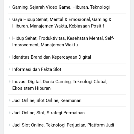
Gaming, Sejarah Video Game, Hiburan, Teknologi
Gaya Hidup Sehat, Mental & Emosional, Gaming &
Hiburan, Manajemen Waktu, Kebiasaan Positif
Hidup Sehat, Produktivitas, Kesehatan Mental, Self-
Improvement, Manajemen Waktu
Identitas Brand dan Kepercayaan Digital
Informasi dan Fakta Slot
Inovasi Digital, Dunia Gaming, Teknologi Global,
Ekosistem Hiburan
Judi Online, Slot Online, Keamanan
Judi Online, Slot, Strategi Permainan
Judi Slot Online, Teknologi Perjudian, Platform Judi