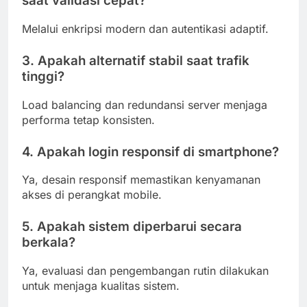
saat validasi cepat?
Melalui enkripsi modern dan autentikasi adaptif.
3. Apakah alternatif stabil saat trafik
tinggi?
Load balancing dan redundansi server menjaga
performa tetap konsisten.
4. Apakah login responsif di smartphone?
Ya, desain responsif memastikan kenyamanan
akses di perangkat mobile.
5. Apakah sistem diperbarui secara
berkala?
Ya, evaluasi dan pengembangan rutin dilakukan
untuk menjaga kualitas sistem.