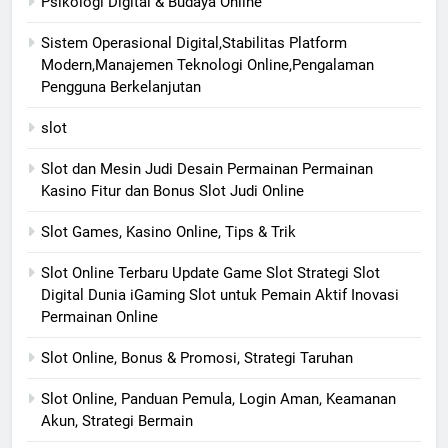
Psikologi Digital & Budaya Online
Sistem Operasional Digital,Stabilitas Platform
Modern,Manajemen Teknologi Online,Pengalaman
Pengguna Berkelanjutan
slot
Slot dan Mesin Judi Desain Permainan Permainan
Kasino Fitur dan Bonus Slot Judi Online
Slot Games, Kasino Online, Tips & Trik
Slot Online Terbaru Update Game Slot Strategi Slot
Digital Dunia iGaming Slot untuk Pemain Aktif Inovasi
Permainan Online
Slot Online, Bonus & Promosi, Strategi Taruhan
Slot Online, Panduan Pemula, Login Aman, Keamanan
Akun, Strategi Bermain