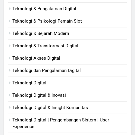
Teknologi & Pengalaman Digital
Teknologi & Psikologi Pemain Slot
Teknologi & Sejarah Modern
Teknologi & Transformasi Digital
Teknologi Akses Digital
Teknologi dan Pengalaman Digital
Teknologi Digital
Teknologi Digital & Inovasi
Teknologi Digital & Insight Komunitas
Teknologi Digital | Pengembangan Sistem | User
Experience