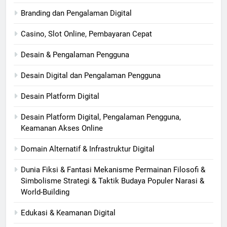
Branding dan Pengalaman Digital
Casino, Slot Online, Pembayaran Cepat
Desain & Pengalaman Pengguna
Desain Digital dan Pengalaman Pengguna
Desain Platform Digital
Desain Platform Digital, Pengalaman Pengguna,
Keamanan Akses Online
Domain Alternatif & Infrastruktur Digital
Dunia Fiksi & Fantasi Mekanisme Permainan Filosofi &
Simbolisme Strategi & Taktik Budaya Populer Narasi &
World-Building
Edukasi & Keamanan Digital