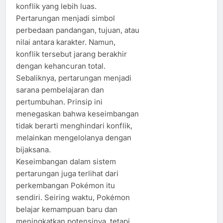
konflik yang lebih luas.
Pertarungan menjadi simbol
perbedaan pandangan, tujuan, atau
nilai antara karakter. Namun,
konflik tersebut jarang berakhir
dengan kehancuran total.
Sebaliknya, pertarungan menjadi
sarana pembelajaran dan
pertumbuhan. Prinsip ini
menegaskan bahwa keseimbangan
tidak berarti menghindari konflik,
melainkan mengelolanya dengan
bijaksana.
Keseimbangan dalam sistem
pertarungan juga terlihat dari
perkembangan Pokémon itu
sendiri. Seiring waktu, Pokémon
belajar kemampuan baru dan
meningkatkan potensinya, tetapi