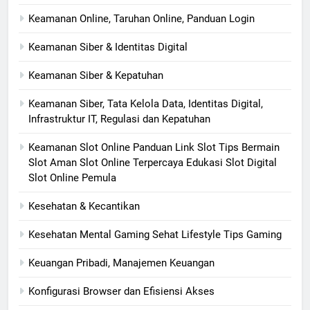
Keamanan Online, Taruhan Online, Panduan Login
Keamanan Siber & Identitas Digital
Keamanan Siber & Kepatuhan
Keamanan Siber, Tata Kelola Data, Identitas Digital,
Infrastruktur IT, Regulasi dan Kepatuhan
Keamanan Slot Online Panduan Link Slot Tips Bermain
Slot Aman Slot Online Terpercaya Edukasi Slot Digital
Slot Online Pemula
Kesehatan & Kecantikan
Kesehatan Mental Gaming Sehat Lifestyle Tips Gaming
Keuangan Pribadi, Manajemen Keuangan
Konfigurasi Browser dan Efisiensi Akses