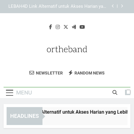
Skip
Cara Mengoptimalkan Browser untuk Mengakses
to
KAYA787 Alternatif secara Stabil
content
Cara Memeriksa Keamanan Halaman KAYA787
Alternatif sebelum Digunakan
EDWINSLOT Link Alternatif untuk Akses Harian
yang Lebih Fleksibel dan Aman
LEBAH4D Link Alternatif untuk Akses Harian yang
Lebih Fleksibel dan Aman
Cara Mengoptimalkan Browser untuk Mengakses
KAYA787 Alternatif secara Stabil
Orthe Band
Nikmati Musik Indie Terbaik Dari Orthe
Cara Memeriksa Keamanan Halaman KAYA787
NEWSLETTER
RANDOM NEWS
Alternatif sebelum Digunakan
Band. Ikuti Jadwal Konser Dan Temukan
Karya Musik Terbaru Mereka.
MENU
WINSLOT Link Alternatif untuk Akses Harian yang Lebih Fleks
HEADLINES
Weeks Ago