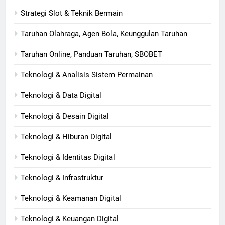
Strategi Slot & Teknik Bermain
Taruhan Olahraga, Agen Bola, Keunggulan Taruhan
Taruhan Online, Panduan Taruhan, SBOBET
Teknologi & Analisis Sistem Permainan
Teknologi & Data Digital
Teknologi & Desain Digital
Teknologi & Hiburan Digital
Teknologi & Identitas Digital
Teknologi & Infrastruktur
Teknologi & Keamanan Digital
Teknologi & Keuangan Digital