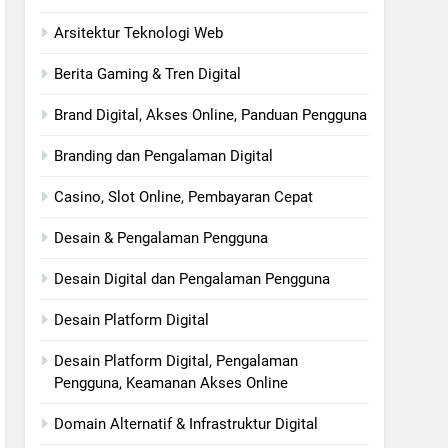
Arsitektur Teknologi Web
Berita Gaming & Tren Digital
Brand Digital, Akses Online, Panduan Pengguna
Branding dan Pengalaman Digital
Casino, Slot Online, Pembayaran Cepat
Desain & Pengalaman Pengguna
Desain Digital dan Pengalaman Pengguna
Desain Platform Digital
Desain Platform Digital, Pengalaman
Pengguna, Keamanan Akses Online
Domain Alternatif & Infrastruktur Digital