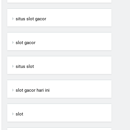
situs slot gacor
slot gacor
situs slot
slot gacor hari ini
slot