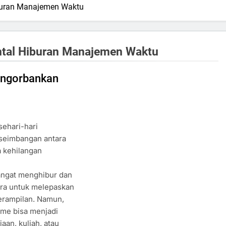
buran Manajemen Waktu
tal Hiburan Manajemen Waktu
engorbankan
sehari-hari
eseimbangan antara
a kehilangan
angat menghibur dan
ra untuk melepaskan
terampilan. Namun,
ame bisa menjadi
aan, kuliah, atau