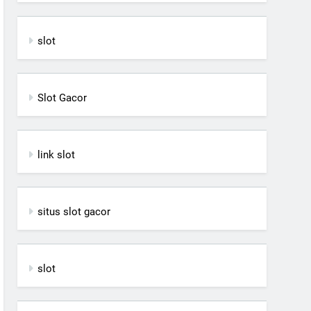
slot
Slot Gacor
link slot
situs slot gacor
slot