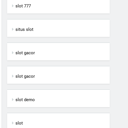
slot 777
situs slot
slot gacor
slot gacor
slot demo
slot