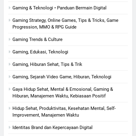
Gaming & Teknologi • Panduan Bermain Digital
Gaming Strategy, Online Games, Tips & Tricks, Game
Progression, MMO & RPG Guide
Gaming Trends & Culture
Gaming, Edukasi, Teknologi
Gaming, Hiburan Sehat, Tips & Trik
Gaming, Sejarah Video Game, Hiburan, Teknologi
Gaya Hidup Sehat, Mental & Emosional, Gaming &
Hiburan, Manajemen Waktu, Kebiasaan Positif
Hidup Sehat, Produktivitas, Kesehatan Mental, Self-
Improvement, Manajemen Waktu
Identitas Brand dan Kepercayaan Digital