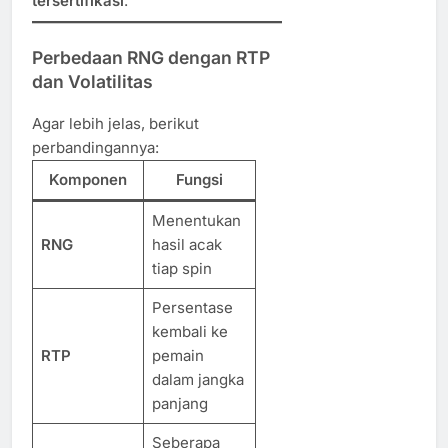
tersertifikasi
.
Perbedaan RNG dengan RTP
dan Volatilitas
Agar lebih jelas, berikut
perbandingannya:
Komponen
Fungsi
Menentukan
RNG
hasil acak
tiap spin
Persentase
kembali ke
RTP
pemain
dalam jangka
panjang
Seberapa