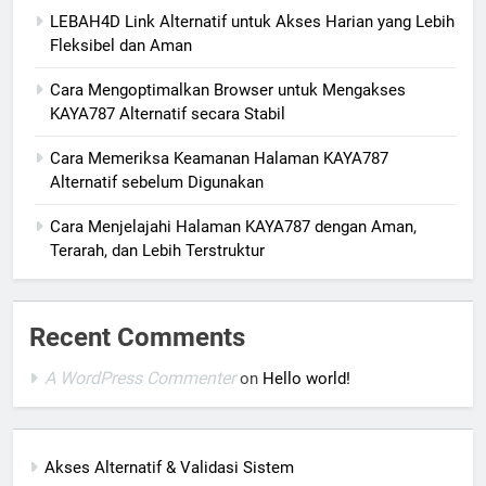
LEBAH4D Link Alternatif untuk Akses Harian yang Lebih
Fleksibel dan Aman
Cara Mengoptimalkan Browser untuk Mengakses
KAYA787 Alternatif secara Stabil
Cara Memeriksa Keamanan Halaman KAYA787
Alternatif sebelum Digunakan
Cara Menjelajahi Halaman KAYA787 dengan Aman,
Terarah, dan Lebih Terstruktur
Recent Comments
A WordPress Commenter
on
Hello world!
Akses Alternatif & Validasi Sistem