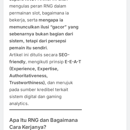
mengulas peran RNG dalam
permainan slot, bagaimana ia
bekerja, serta
mengapa ia
memunculkan ilusi “gacor” yang
sebenarnya bukan bagian dari
sistem, tetapi dari persepsi
pemain itu sendiri
.
Artikel ini ditulis secara
SEO-
friendly
, mengikuti prinsip
E-E-A-T
(Experience, Expertise,
Authoritativeness,
Trustworthiness)
, dan merujuk
pada sumber kredibel terkait
sistem digital dan gaming
analytics.
Apa Itu RNG dan Bagaimana
Cara Kerjanya?