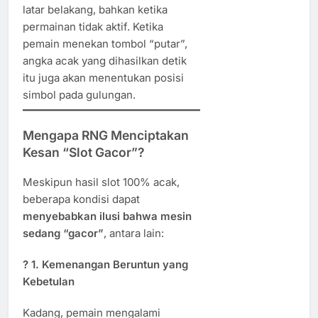
latar belakang, bahkan ketika
permainan tidak aktif. Ketika
pemain menekan tombol “putar”,
angka acak yang dihasilkan detik
itu juga akan menentukan posisi
simbol pada gulungan.
Mengapa RNG Menciptakan
Kesan “Slot Gacor”?
Meskipun hasil slot 100% acak,
beberapa kondisi dapat
menyebabkan ilusi bahwa mesin
sedang “gacor”
, antara lain:
? 1.
Kemenangan Beruntun yang
Kebetulan
Kadang, pemain mengalami