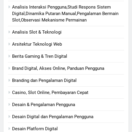
Analisis Interaksi Pengguna,Studi Respons Sistem
Digital,Dinamika Putaran Manual,Pengalaman Bermain
Slot,Observasi Mekanisme Permainan
Analisis Slot & Teknologi
Arsitektur Teknologi Web
Berita Gaming & Tren Digital
Brand Digital, Akses Online, Panduan Pengguna
Branding dan Pengalaman Digital
Casino, Slot Online, Pembayaran Cepat
Desain & Pengalaman Pengguna
Desain Digital dan Pengalaman Pengguna
Desain Platform Digital