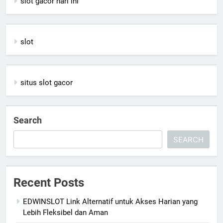
slot gacor hari ini
slot
situs slot gacor
Search
SEARCH
Recent Posts
EDWINSLOT Link Alternatif untuk Akses Harian yang
Lebih Fleksibel dan Aman