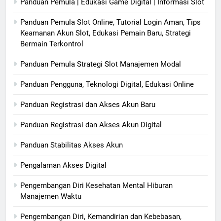
Panduan Pemula | Edukasi Game Digital | Informasi Slot
Panduan Pemula Slot Online, Tutorial Login Aman, Tips
Keamanan Akun Slot, Edukasi Pemain Baru, Strategi
Bermain Terkontrol
Panduan Pemula Strategi Slot Manajemen Modal
Panduan Pengguna, Teknologi Digital, Edukasi Online
Panduan Registrasi dan Akses Akun Baru
Panduan Registrasi dan Akses Akun Digital
Panduan Stabilitas Akses Akun
Pengalaman Akses Digital
Pengembangan Diri Kesehatan Mental Hiburan
Manajemen Waktu
Pengembangan Diri, Kemandirian dan Kebebasan,