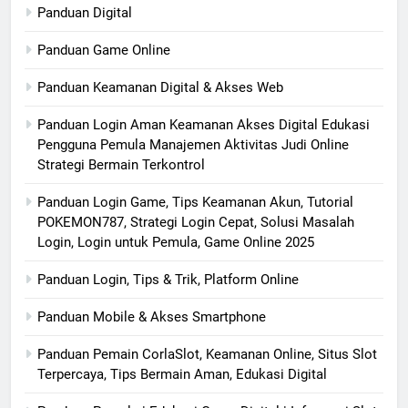
Panduan Digital
Panduan Game Online
Panduan Keamanan Digital & Akses Web
Panduan Login Aman Keamanan Akses Digital Edukasi
Pengguna Pemula Manajemen Aktivitas Judi Online
Strategi Bermain Terkontrol
Panduan Login Game, Tips Keamanan Akun, Tutorial
POKEMON787, Strategi Login Cepat, Solusi Masalah
Login, Login untuk Pemula, Game Online 2025
Panduan Login, Tips & Trik, Platform Online
Panduan Mobile & Akses Smartphone
Panduan Pemain CorlaSlot, Keamanan Online, Situs Slot
Terpercaya, Tips Bermain Aman, Edukasi Digital