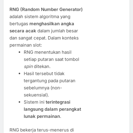
RNG (Random Number Generator)
adalah sistem algoritma yang
bertugas
menghasilkan angka
secara acak
dalam jumlah besar
dan sangat cepat. Dalam konteks
permainan slot:
RNG menentukan hasil
setiap putaran saat tombol
spin
ditekan.
Hasil tersebut tidak
tergantung pada putaran
sebelumnya (non-
sekuensial).
Sistem ini
terintegrasi
langsung dalam perangkat
lunak permainan
.
RNG bekerja terus-menerus di