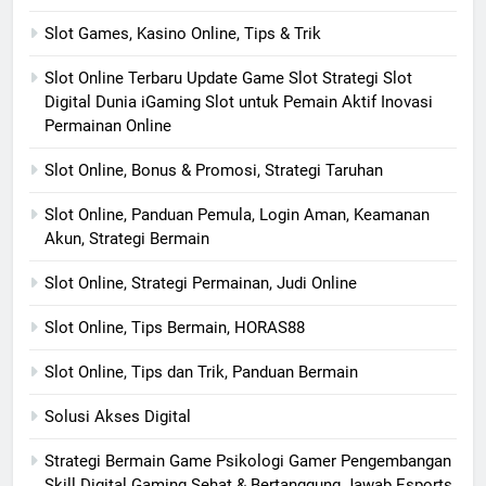
Slot Games, Kasino Online, Tips & Trik
Slot Online Terbaru Update Game Slot Strategi Slot
Digital Dunia iGaming Slot untuk Pemain Aktif Inovasi
Permainan Online
Slot Online, Bonus & Promosi, Strategi Taruhan
Slot Online, Panduan Pemula, Login Aman, Keamanan
Akun, Strategi Bermain
Slot Online, Strategi Permainan, Judi Online
Slot Online, Tips Bermain, HORAS88
Slot Online, Tips dan Trik, Panduan Bermain
Solusi Akses Digital
Strategi Bermain Game Psikologi Gamer Pengembangan
Skill Digital Gaming Sehat & Bertanggung Jawab Esports