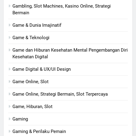
Gambling, Slot Machines, Kasino Online, Strategi
Bermain
Game & Dunia Imajinatif
Game & Teknologi
Game dan Hiburan Kesehatan Mental Pengembangan Diri
Kesehatan Digital
Game Digital & UX/UI Design
Game Online, Slot
Game Online, Strategi Bermain, Slot Terpercaya
Game, Hiburan, Slot
Gaming
Gaming & Perilaku Pemain