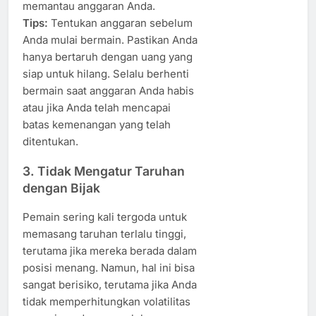
memantau anggaran Anda.
Tips:
Tentukan anggaran sebelum
Anda mulai bermain. Pastikan Anda
hanya bertaruh dengan uang yang
siap untuk hilang. Selalu berhenti
bermain saat anggaran Anda habis
atau jika Anda telah mencapai
batas kemenangan yang telah
ditentukan.
3.
Tidak Mengatur Taruhan
dengan Bijak
Pemain sering kali tergoda untuk
memasang taruhan terlalu tinggi,
terutama jika mereka berada dalam
posisi menang. Namun, hal ini bisa
sangat berisiko, terutama jika Anda
tidak memperhitungkan volatilitas