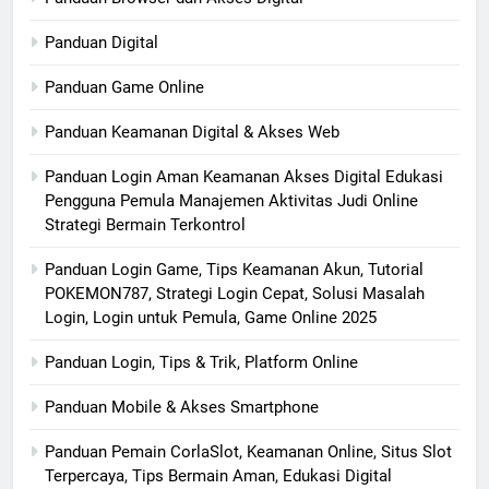
Panduan Digital
Panduan Game Online
Panduan Keamanan Digital & Akses Web
Panduan Login Aman Keamanan Akses Digital Edukasi
Pengguna Pemula Manajemen Aktivitas Judi Online
Strategi Bermain Terkontrol
Panduan Login Game, Tips Keamanan Akun, Tutorial
POKEMON787, Strategi Login Cepat, Solusi Masalah
Login, Login untuk Pemula, Game Online 2025
Panduan Login, Tips & Trik, Platform Online
Panduan Mobile & Akses Smartphone
Panduan Pemain CorlaSlot, Keamanan Online, Situs Slot
Terpercaya, Tips Bermain Aman, Edukasi Digital