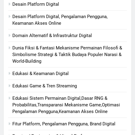
Desain Platform Digital
Desain Platform Digital, Pengalaman Pengguna,
Keamanan Akses Online
Domain Alternatif & Infrastruktur Digital
Dunia Fiksi & Fantasi Mekanisme Permainan Filosofi &
Simbolisme Strategi & Taktik Budaya Populer Narasi &
World-Building
Edukasi & Keamanan Digital
Edukasi Game & Tren Streaming
Edukasi Sistem Permainan Digital,Dasar RNG &
Probabilitas,Transparansi Mekanisme Game,Optimasi
Pengalaman Pengguna,Keamanan Akses Online
Fitur Platform, Pengalaman Pengguna, Brand Digital