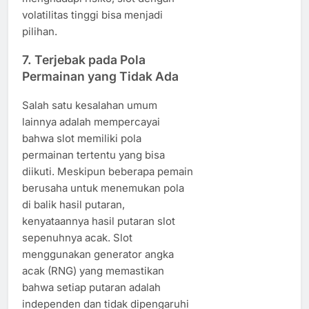
volatilitas tinggi bisa menjadi
pilihan.
7.
Terjebak pada Pola
Permainan yang Tidak Ada
Salah satu kesalahan umum
lainnya adalah mempercayai
bahwa slot memiliki pola
permainan tertentu yang bisa
diikuti. Meskipun beberapa pemain
berusaha untuk menemukan pola
di balik hasil putaran,
kenyataannya hasil putaran slot
sepenuhnya acak. Slot
menggunakan generator angka
acak (RNG) yang memastikan
bahwa setiap putaran adalah
independen dan tidak dipengaruhi