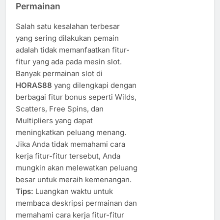
Permainan
Salah satu kesalahan terbesar
yang sering dilakukan pemain
adalah tidak memanfaatkan fitur-
fitur yang ada pada mesin slot.
Banyak permainan slot di
HORAS88
yang dilengkapi dengan
berbagai fitur bonus seperti Wilds,
Scatters, Free Spins, dan
Multipliers yang dapat
meningkatkan peluang menang.
Jika Anda tidak memahami cara
kerja fitur-fitur tersebut, Anda
mungkin akan melewatkan peluang
besar untuk meraih kemenangan.
Tips:
Luangkan waktu untuk
membaca deskripsi permainan dan
memahami cara kerja fitur-fitur