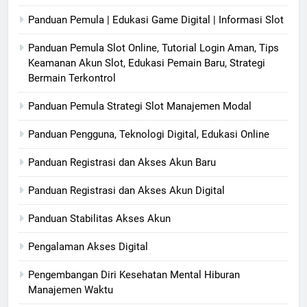
Panduan Pemula | Edukasi Game Digital | Informasi Slot
Panduan Pemula Slot Online, Tutorial Login Aman, Tips
Keamanan Akun Slot, Edukasi Pemain Baru, Strategi
Bermain Terkontrol
Panduan Pemula Strategi Slot Manajemen Modal
Panduan Pengguna, Teknologi Digital, Edukasi Online
Panduan Registrasi dan Akses Akun Baru
Panduan Registrasi dan Akses Akun Digital
Panduan Stabilitas Akses Akun
Pengalaman Akses Digital
Pengembangan Diri Kesehatan Mental Hiburan
Manajemen Waktu