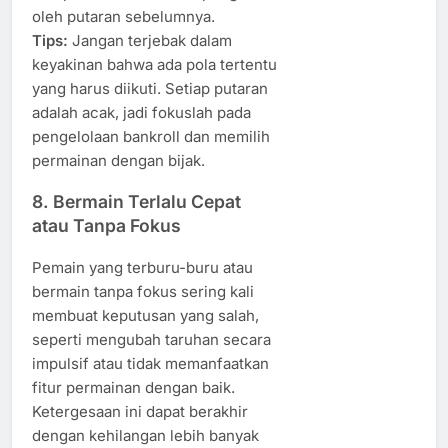
oleh putaran sebelumnya.
Tips:
Jangan terjebak dalam
keyakinan bahwa ada pola tertentu
yang harus diikuti. Setiap putaran
adalah acak, jadi fokuslah pada
pengelolaan bankroll dan memilih
permainan dengan bijak.
8.
Bermain Terlalu Cepat
atau Tanpa Fokus
Pemain yang terburu-buru atau
bermain tanpa fokus sering kali
membuat keputusan yang salah,
seperti mengubah taruhan secara
impulsif atau tidak memanfaatkan
fitur permainan dengan baik.
Ketergesaan ini dapat berakhir
dengan kehilangan lebih banyak