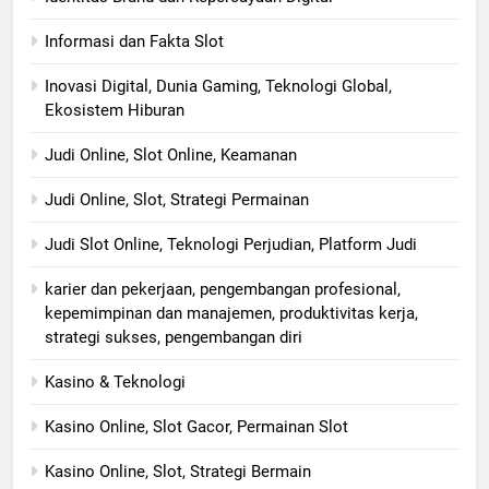
Informasi dan Fakta Slot
Inovasi Digital, Dunia Gaming, Teknologi Global,
Ekosistem Hiburan
Judi Online, Slot Online, Keamanan
Judi Online, Slot, Strategi Permainan
Judi Slot Online, Teknologi Perjudian, Platform Judi
karier dan pekerjaan, pengembangan profesional,
kepemimpinan dan manajemen, produktivitas kerja,
strategi sukses, pengembangan diri
Kasino & Teknologi
Kasino Online, Slot Gacor, Permainan Slot
Kasino Online, Slot, Strategi Bermain