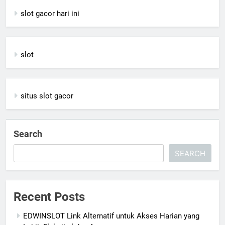
slot gacor hari ini
slot
situs slot gacor
Search
SEARCH
Recent Posts
EDWINSLOT Link Alternatif untuk Akses Harian yang