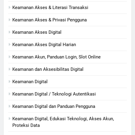
Keamanan Akses & Literasi Transaksi
Keamanan Akses & Privasi Pengguna
Keamanan Akses Digital
Keamanan Akses Digital Harian
Keamanan Akun, Panduan Login, Slot Online
Keamanan dan Aksesibilitas Digital
Keamanan Digital
Keamanan Digital / Teknologi Autentikasi
Keamanan Digital dan Panduan Pengguna
Keamanan Digital, Edukasi Teknologi, Akses Akun,
Proteksi Data