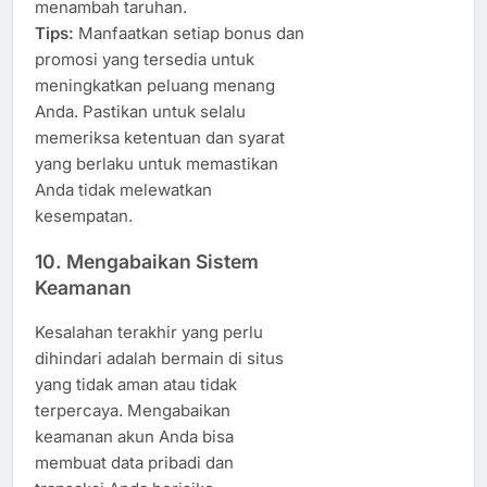
menambah taruhan.
Tips:
Manfaatkan setiap bonus dan
promosi yang tersedia untuk
meningkatkan peluang menang
Anda. Pastikan untuk selalu
memeriksa ketentuan dan syarat
yang berlaku untuk memastikan
Anda tidak melewatkan
kesempatan.
10.
Mengabaikan Sistem
Keamanan
Kesalahan terakhir yang perlu
dihindari adalah bermain di situs
yang tidak aman atau tidak
terpercaya. Mengabaikan
keamanan akun Anda bisa
membuat data pribadi dan