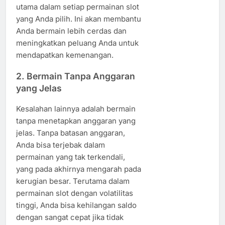
utama dalam setiap permainan slot
yang Anda pilih. Ini akan membantu
Anda bermain lebih cerdas dan
meningkatkan peluang Anda untuk
mendapatkan kemenangan.
2.
Bermain Tanpa Anggaran
yang Jelas
Kesalahan lainnya adalah bermain
tanpa menetapkan anggaran yang
jelas. Tanpa batasan anggaran,
Anda bisa terjebak dalam
permainan yang tak terkendali,
yang pada akhirnya mengarah pada
kerugian besar. Terutama dalam
permainan slot dengan volatilitas
tinggi, Anda bisa kehilangan saldo
dengan sangat cepat jika tidak