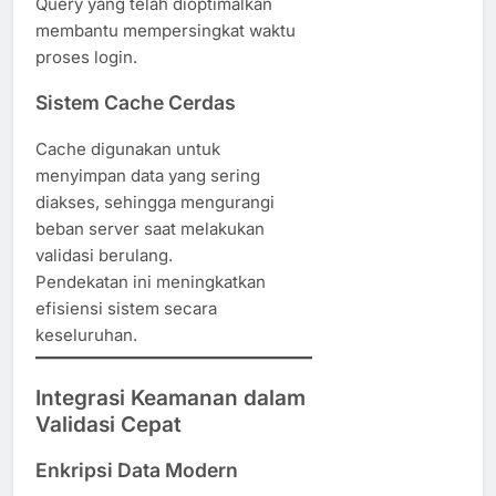
Query yang telah dioptimalkan
membantu mempersingkat waktu
proses login.
Sistem Cache Cerdas
Cache digunakan untuk
menyimpan data yang sering
diakses, sehingga mengurangi
beban server saat melakukan
validasi berulang.
Pendekatan ini meningkatkan
efisiensi sistem secara
keseluruhan.
Integrasi Keamanan dalam
Validasi Cepat
Enkripsi Data Modern