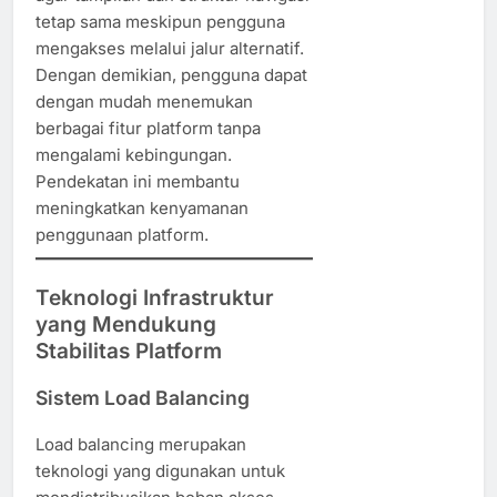
tetap sama meskipun pengguna
mengakses melalui jalur alternatif.
Dengan demikian, pengguna dapat
dengan mudah menemukan
berbagai fitur platform tanpa
mengalami kebingungan.
Pendekatan ini membantu
meningkatkan kenyamanan
penggunaan platform.
Teknologi Infrastruktur
yang Mendukung
Stabilitas Platform
Sistem Load Balancing
Load balancing merupakan
teknologi yang digunakan untuk