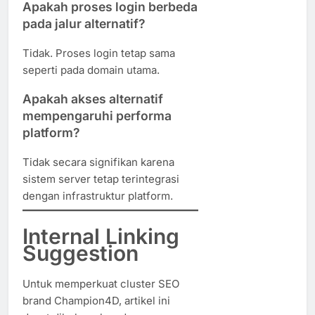
Apakah proses login berbeda
pada jalur alternatif?
Tidak. Proses login tetap sama
seperti pada domain utama.
Apakah akses alternatif
mempengaruhi performa
platform?
Tidak secara signifikan karena
sistem server tetap terintegrasi
dengan infrastruktur platform.
Internal Linking
Suggestion
Untuk memperkuat cluster SEO
brand Champion4D, artikel ini