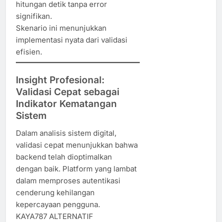
hitungan detik tanpa error
signifikan.
Skenario ini menunjukkan
implementasi nyata dari validasi
efisien.
Insight Profesional:
Validasi Cepat sebagai
Indikator Kematangan
Sistem
Dalam analisis sistem digital,
validasi cepat menunjukkan bahwa
backend telah dioptimalkan
dengan baik. Platform yang lambat
dalam memproses autentikasi
cenderung kehilangan
kepercayaan pengguna.
KAYA787 ALTERNATIF