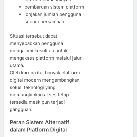
pembaruan sistem platform
lonjakan jumlah pengguna
secara bersamaan
Situasi tersebut dapat
menyebabkan pengguna
mengalami kesulitan untuk
mengakses platform melalui jalur
utama.
Oleh karena itu, banyak platform
digital modern mengembangkan
solusi teknologi yang
memungkinkan akses tetap
tersedia meskipun terjadi
gangguan.
Peran Sistem Alternatif
dalam Platform Digital