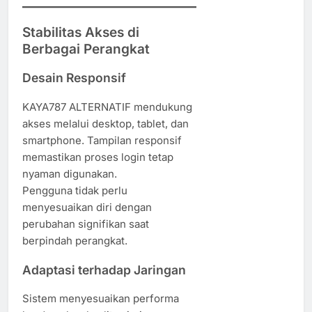
Stabilitas Akses di
Berbagai Perangkat
Desain Responsif
KAYA787 ALTERNATIF mendukung
akses melalui desktop, tablet, dan
smartphone. Tampilan responsif
memastikan proses login tetap
nyaman digunakan.
Pengguna tidak perlu
menyesuaikan diri dengan
perubahan signifikan saat
berpindah perangkat.
Adaptasi terhadap Jaringan
Sistem menyesuaikan performa