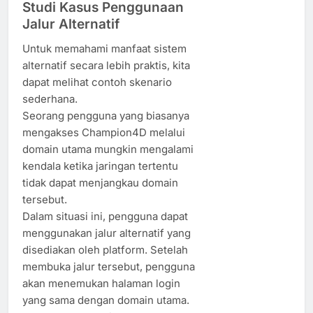
Studi Kasus Penggunaan
Jalur Alternatif
Untuk memahami manfaat sistem
alternatif secara lebih praktis, kita
dapat melihat contoh skenario
sederhana.
Seorang pengguna yang biasanya
mengakses Champion4D melalui
domain utama mungkin mengalami
kendala ketika jaringan tertentu
tidak dapat menjangkau domain
tersebut.
Dalam situasi ini, pengguna dapat
menggunakan jalur alternatif yang
disediakan oleh platform. Setelah
membuka jalur tersebut, pengguna
akan menemukan halaman login
yang sama dengan domain utama.