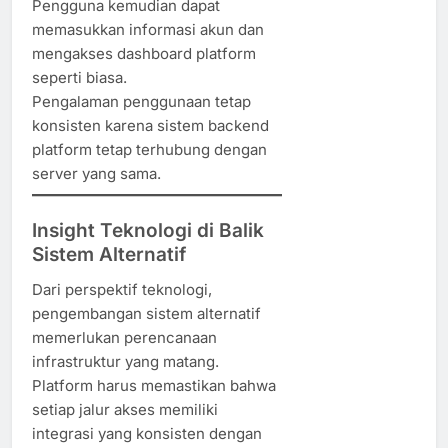
Pengguna kemudian dapat
memasukkan informasi akun dan
mengakses dashboard platform
seperti biasa.
Pengalaman penggunaan tetap
konsisten karena sistem backend
platform tetap terhubung dengan
server yang sama.
Insight Teknologi di Balik
Sistem Alternatif
Dari perspektif teknologi,
pengembangan sistem alternatif
memerlukan perencanaan
infrastruktur yang matang.
Platform harus memastikan bahwa
setiap jalur akses memiliki
integrasi yang konsisten dengan