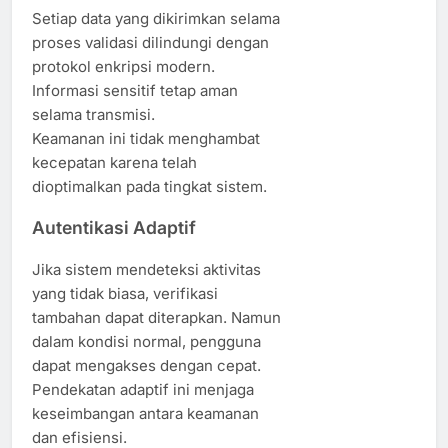
Setiap data yang dikirimkan selama
proses validasi dilindungi dengan
protokol enkripsi modern.
Informasi sensitif tetap aman
selama transmisi.
Keamanan ini tidak menghambat
kecepatan karena telah
dioptimalkan pada tingkat sistem.
Autentikasi Adaptif
Jika sistem mendeteksi aktivitas
yang tidak biasa, verifikasi
tambahan dapat diterapkan. Namun
dalam kondisi normal, pengguna
dapat mengakses dengan cepat.
Pendekatan adaptif ini menjaga
keseimbangan antara keamanan
dan efisiensi.