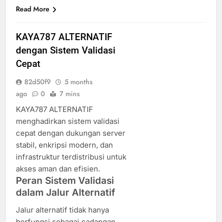
Read More
KAYA787 ALTERNATIF
dengan Sistem Validasi
Cepat
82d50f9
5 months
ago
0
7 mins
KAYA787 ALTERNATIF
menghadirkan sistem validasi
cepat dengan dukungan server
stabil, enkripsi modern, dan
infrastruktur terdistribusi untuk
akses aman dan efisien.
Peran Sistem Validasi
dalam Jalur Alternatif
Jalur alternatif tidak hanya
berfungsi sebagai cadangan