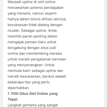
Menjadi upline di slot online
menawarkan potensi pendapatan
yang menarik, namun seperti
halnya dalam bisnis afiliasi lainnya,
kesuksesan tidak datang dengan
mudah. Sebagai upline, Anda
memiliki peran penting dalam
mengajak pemain baru untuk
bergabung dengan situs judi
online dan membimbing mereka
untuk meraih pengalaman bermain
yang menyenangkan. Untuk
memulai karir sebagai upline dan
meraih kesuksesan, berikut adalah
beberapa tips yang perlu
diperhatikan.
1. Pilih Situs Slot Online yang
Tepat
Langkah pertama yang sangat