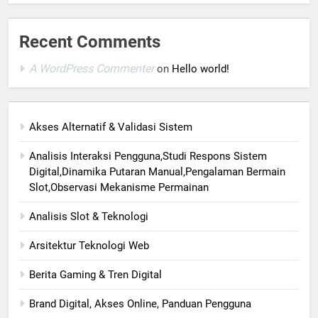
Recent Comments
A WordPress Commenter
on
Hello world!
Akses Alternatif & Validasi Sistem
Analisis Interaksi Pengguna,Studi Respons Sistem
Digital,Dinamika Putaran Manual,Pengalaman Bermain
Slot,Observasi Mekanisme Permainan
Analisis Slot & Teknologi
Arsitektur Teknologi Web
Berita Gaming & Tren Digital
Brand Digital, Akses Online, Panduan Pengguna