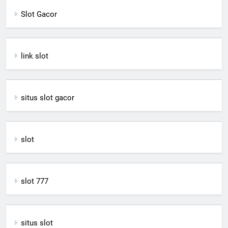
Slot Gacor
link slot
situs slot gacor
slot
slot 777
situs slot