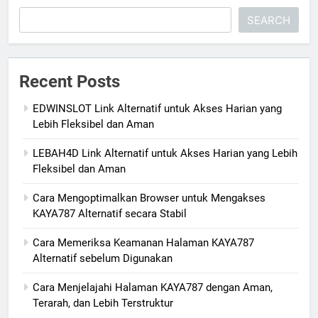
SEARCH
Recent Posts
EDWINSLOT Link Alternatif untuk Akses Harian yang
Lebih Fleksibel dan Aman
LEBAH4D Link Alternatif untuk Akses Harian yang Lebih
Fleksibel dan Aman
Cara Mengoptimalkan Browser untuk Mengakses
KAYA787 Alternatif secara Stabil
Cara Memeriksa Keamanan Halaman KAYA787
Alternatif sebelum Digunakan
Cara Menjelajahi Halaman KAYA787 dengan Aman,
Terarah, dan Lebih Terstruktur