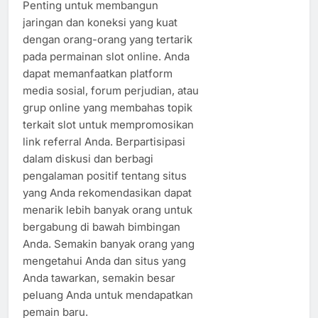
Penting untuk membangun
jaringan dan koneksi yang kuat
dengan orang-orang yang tertarik
pada permainan slot online. Anda
dapat memanfaatkan platform
media sosial, forum perjudian, atau
grup online yang membahas topik
terkait slot untuk mempromosikan
link referral Anda. Berpartisipasi
dalam diskusi dan berbagi
pengalaman positif tentang situs
yang Anda rekomendasikan dapat
menarik lebih banyak orang untuk
bergabung di bawah bimbingan
Anda. Semakin banyak orang yang
mengetahui Anda dan situs yang
Anda tawarkan, semakin besar
peluang Anda untuk mendapatkan
pemain baru.