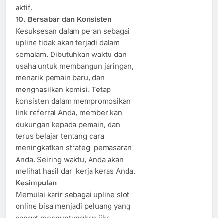
aktif.
10. Bersabar dan Konsisten
Kesuksesan dalam peran sebagai
upline tidak akan terjadi dalam
semalam. Dibutuhkan waktu dan
usaha untuk membangun jaringan,
menarik pemain baru, dan
menghasilkan komisi. Tetap
konsisten dalam mempromosikan
link referral Anda, memberikan
dukungan kepada pemain, dan
terus belajar tentang cara
meningkatkan strategi pemasaran
Anda. Seiring waktu, Anda akan
melihat hasil dari kerja keras Anda.
Kesimpulan
Memulai karir sebagai upline slot
online bisa menjadi peluang yang
sangat menguntungkan jika