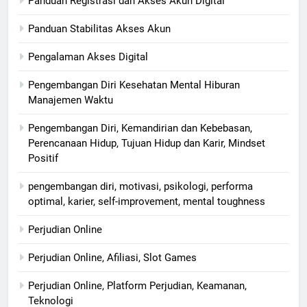
Panduan Registrasi dan Akses Akun Digital
Panduan Stabilitas Akses Akun
Pengalaman Akses Digital
Pengembangan Diri Kesehatan Mental Hiburan
Manajemen Waktu
Pengembangan Diri, Kemandirian dan Kebebasan,
Perencanaan Hidup, Tujuan Hidup dan Karir, Mindset
Positif
pengembangan diri, motivasi, psikologi, performa
optimal, karier, self-improvement, mental toughness
Perjudian Online
Perjudian Online, Afiliasi, Slot Games
Perjudian Online, Platform Perjudian, Keamanan,
Teknologi