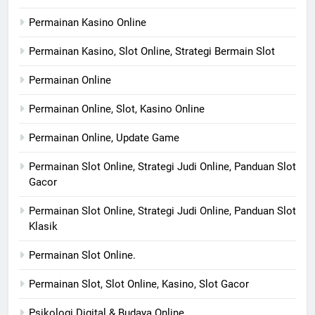
Permainan Kasino Online
Permainan Kasino, Slot Online, Strategi Bermain Slot
Permainan Online
Permainan Online, Slot, Kasino Online
Permainan Online, Update Game
Permainan Slot Online, Strategi Judi Online, Panduan Slot
Gacor
Permainan Slot Online, Strategi Judi Online, Panduan Slot
Klasik
Permainan Slot Online.
Permainan Slot, Slot Online, Kasino, Slot Gacor
Psikologi Digital & Budaya Online