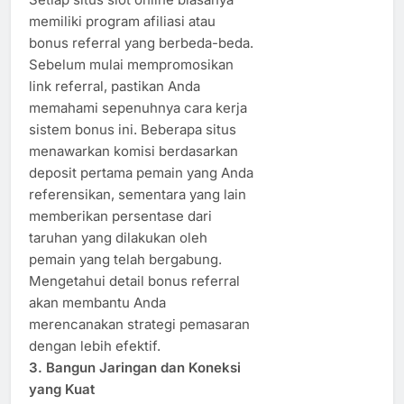
memiliki program afiliasi atau
bonus referral yang berbeda-beda.
Sebelum mulai mempromosikan
link referral, pastikan Anda
memahami sepenuhnya cara kerja
sistem bonus ini. Beberapa situs
menawarkan komisi berdasarkan
deposit pertama pemain yang Anda
referensikan, sementara yang lain
memberikan persentase dari
taruhan yang dilakukan oleh
pemain yang telah bergabung.
Mengetahui detail bonus referral
akan membantu Anda
merencanakan strategi pemasaran
dengan lebih efektif.
3. Bangun Jaringan dan Koneksi
yang Kuat