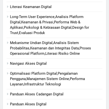
Literasi Keamanan Digital
Long-Term User Experience,Analisis Platform
Digital,Keamanan & Privasi,Performa Web &
Aplikasi,Psikologi & Kebiasaan Digital,Design for
Trust,Evaluasi Produk
Mekanisme Undian Digital,Analisis Sistem
Probabilitas,Keamanan dan Integritas Data,Proses
Operasional Platform,Literasi Risiko Online
Navigasi Akses Digital
Optimalisasi Platform Digital,Pengalaman
Pengguna,Manajemen Sistem Online,Performa
Layanan,Infrastruktur Teknologi
Panduan Akses Cadangan Digital
Panduan Akses Digital