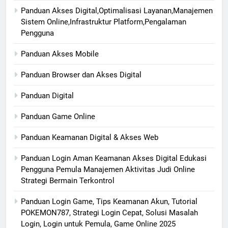
Panduan Akses Digital,Optimalisasi Layanan,Manajemen
Sistem Online,Infrastruktur Platform,Pengalaman
Pengguna
Panduan Akses Mobile
Panduan Browser dan Akses Digital
Panduan Digital
Panduan Game Online
Panduan Keamanan Digital & Akses Web
Panduan Login Aman Keamanan Akses Digital Edukasi
Pengguna Pemula Manajemen Aktivitas Judi Online
Strategi Bermain Terkontrol
Panduan Login Game, Tips Keamanan Akun, Tutorial
POKEMON787, Strategi Login Cepat, Solusi Masalah
Login, Login untuk Pemula, Game Online 2025