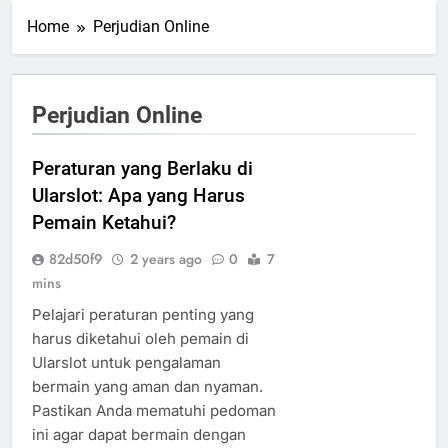
Home
Perjudian Online
Perjudian Online
Peraturan yang Berlaku di
Ularslot: Apa yang Harus
Pemain Ketahui?
82d50f9
2 years ago
0
7
mins
Pelajari peraturan penting yang
harus diketahui oleh pemain di
Ularslot untuk pengalaman
bermain yang aman dan nyaman.
Pastikan Anda mematuhi pedoman
ini agar dapat bermain dengan