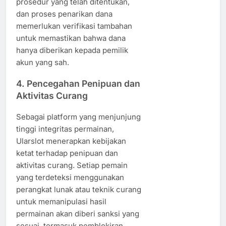
prosedur yang telah ditentukan,
dan proses penarikan dana
memerlukan verifikasi tambahan
untuk memastikan bahwa dana
hanya diberikan kepada pemilik
akun yang sah.
4.
Pencegahan Penipuan dan
Aktivitas Curang
Sebagai platform yang menjunjung
tinggi integritas permainan,
Ularslot menerapkan kebijakan
ketat terhadap penipuan dan
aktivitas curang. Setiap pemain
yang terdeteksi menggunakan
perangkat lunak atau teknik curang
untuk memanipulasi hasil
permainan akan diberi sanksi yang
sesuai, termasuk pemblokiran