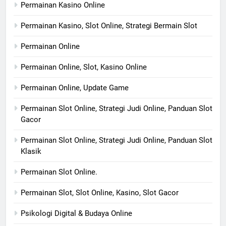
Permainan Kasino Online
Permainan Kasino, Slot Online, Strategi Bermain Slot
Permainan Online
Permainan Online, Slot, Kasino Online
Permainan Online, Update Game
Permainan Slot Online, Strategi Judi Online, Panduan Slot
Gacor
Permainan Slot Online, Strategi Judi Online, Panduan Slot
Klasik
Permainan Slot Online.
Permainan Slot, Slot Online, Kasino, Slot Gacor
Psikologi Digital & Budaya Online