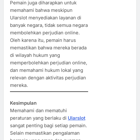
Pemain juga diharapkan untuk
memahami bahwa meskipun
Ularslot menyediakan layanan di
banyak negara, tidak semua negara
membolehkan perjudian online.
Oleh karena itu, pemain harus
memastikan bahwa mereka berada
di wilayah hukum yang
memperbolehkan perjudian online,
dan memahami hukum lokal yang
relevan dengan aktivitas perjudian
mereka.
Kesimpulan
Memahami dan mematuhi
peraturan yang berlaku di
Ularslot
sangat penting bagi setiap pemain.
Selain memastikan pengalaman