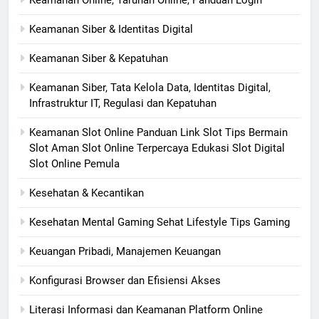
Keamanan Siber & Identitas Digital
Keamanan Siber & Kepatuhan
Keamanan Siber, Tata Kelola Data, Identitas Digital,
Infrastruktur IT, Regulasi dan Kepatuhan
Keamanan Slot Online Panduan Link Slot Tips Bermain
Slot Aman Slot Online Terpercaya Edukasi Slot Digital
Slot Online Pemula
Kesehatan & Kecantikan
Kesehatan Mental Gaming Sehat Lifestyle Tips Gaming
Keuangan Pribadi, Manajemen Keuangan
Konfigurasi Browser dan Efisiensi Akses
Literasi Informasi dan Keamanan Platform Online