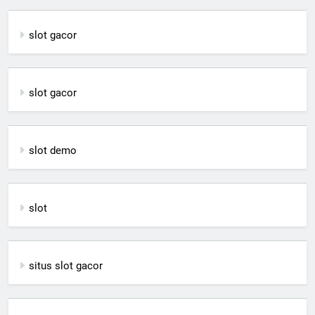
slot gacor
slot gacor
slot demo
slot
situs slot gacor