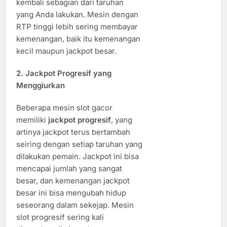
kembali sebagian dari taruhan
yang Anda lakukan. Mesin dengan
RTP tinggi lebih sering membayar
kemenangan, baik itu kemenangan
kecil maupun jackpot besar.
2.
Jackpot Progresif yang
Menggiurkan
Beberapa mesin slot gacor
memiliki
jackpot progresif
, yang
artinya jackpot terus bertambah
seiring dengan setiap taruhan yang
dilakukan pemain. Jackpot ini bisa
mencapai jumlah yang sangat
besar, dan kemenangan jackpot
besar ini bisa mengubah hidup
seseorang dalam sekejap. Mesin
slot progresif sering kali