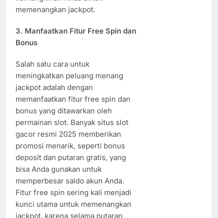
memenangkan jackpot.
3. Manfaatkan Fitur Free Spin dan
Bonus
Salah satu cara untuk
meningkatkan peluang menang
jackpot adalah dengan
memanfaatkan fitur free spin dan
bonus yang ditawarkan oleh
permainan slot. Banyak situs slot
gacor resmi 2025 memberikan
promosi menarik, seperti bonus
deposit dan putaran gratis, yang
bisa Anda gunakan untuk
memperbesar saldo akun Anda.
Fitur free spin sering kali menjadi
kunci utama untuk memenangkan
jackpot, karena selama putaran