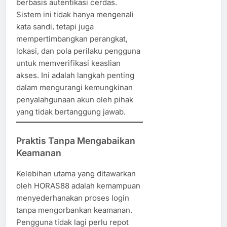
berbasis autentikasi cerdas.
Sistem ini tidak hanya mengenali
kata sandi, tetapi juga
mempertimbangkan perangkat,
lokasi, dan pola perilaku pengguna
untuk memverifikasi keaslian
akses. Ini adalah langkah penting
dalam mengurangi kemungkinan
penyalahgunaan akun oleh pihak
yang tidak bertanggung jawab.
Praktis Tanpa Mengabaikan
Keamanan
Kelebihan utama yang ditawarkan
oleh HORAS88 adalah kemampuan
menyederhanakan proses login
tanpa mengorbankan keamanan.
Pengguna tidak lagi perlu repot