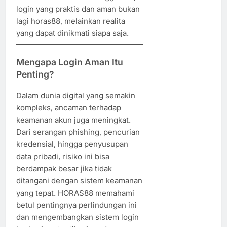
login yang praktis dan aman bukan
lagi horas88, melainkan realita
yang dapat dinikmati siapa saja.
Mengapa Login Aman Itu
Penting?
Dalam dunia digital yang semakin
kompleks, ancaman terhadap
keamanan akun juga meningkat.
Dari serangan phishing, pencurian
kredensial, hingga penyusupan
data pribadi, risiko ini bisa
berdampak besar jika tidak
ditangani dengan sistem keamanan
yang tepat. HORAS88 memahami
betul pentingnya perlindungan ini
dan mengembangkan sistem login