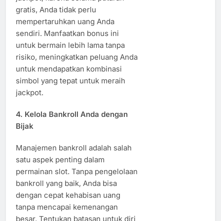
gratis, Anda tidak perlu
mempertaruhkan uang Anda
sendiri. Manfaatkan bonus ini
untuk bermain lebih lama tanpa
risiko, meningkatkan peluang Anda
untuk mendapatkan kombinasi
simbol yang tepat untuk meraih
jackpot.
4. Kelola Bankroll Anda dengan
Bijak
Manajemen bankroll adalah salah
satu aspek penting dalam
permainan slot. Tanpa pengelolaan
bankroll yang baik, Anda bisa
dengan cepat kehabisan uang
tanpa mencapai kemenangan
besar. Tentukan batasan untuk diri