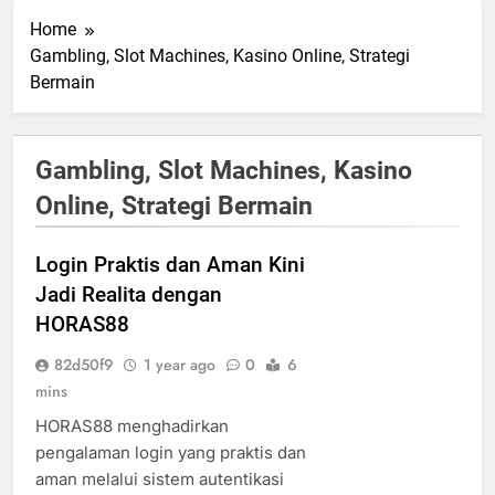
Home
Gambling, Slot Machines, Kasino Online, Strategi
Bermain
Gambling, Slot Machines, Kasino
Online, Strategi Bermain
Login Praktis dan Aman Kini
Jadi Realita dengan
HORAS88
82d50f9
1 year ago
0
6
mins
HORAS88 menghadirkan
pengalaman login yang praktis dan
aman melalui sistem autentikasi