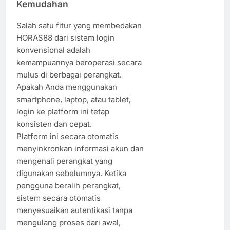
Kemudahan
Salah satu fitur yang membedakan
HORAS88 dari sistem login
konvensional adalah
kemampuannya beroperasi secara
mulus di berbagai perangkat.
Apakah Anda menggunakan
smartphone, laptop, atau tablet,
login ke platform ini tetap
konsisten dan cepat.
Platform ini secara otomatis
menyinkronkan informasi akun dan
mengenali perangkat yang
digunakan sebelumnya. Ketika
pengguna beralih perangkat,
sistem secara otomatis
menyesuaikan autentikasi tanpa
mengulang proses dari awal,