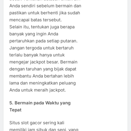
Anda sendiri sebelum bermain dan
pastikan untuk berhenti jika sudah
mencapai batas tersebut.
Selain itu, tentukan juga berapa
banyak yang ingin Anda
pertaruhkan pada setiap putaran.
Jangan tergoda untuk bertaruh
terlalu banyak hanya untuk
mengejar jackpot besar. Bermain
dengan taruhan yang bijak dapat
membantu Anda bertahan lebih
lama dan meningkatkan peluang
Anda untuk meraih jackpot.
5. Bermain pada Waktu yang
Tepat
Situs slot gacor sering kali
memiliki jam sibuk dan sepi, yang