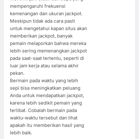
mempengaruhi frekuensi
kemenangan dan ukuran jackpot.
Meskipun tidak ada cara pasti
untuk mengetahui kapan situs akan
memberikan jackpot, banyak
pemain melaporkan bahwa mereka
lebih sering memenangkan jackpot
pada saat-saat tertentu, seperti di
luar jam kerja atau selama akhir
pekan.
Bermain pada waktu yang lebih
sepi bisa meningkatkan peluang
Anda untuk mendapatkan jackpot,
karena lebih sedikit pemain yang
terlibat. Cobalah bermain pada
waktu-waktu tersebut dan lihat
apakah itu memberikan hasil yang
lebih baik.