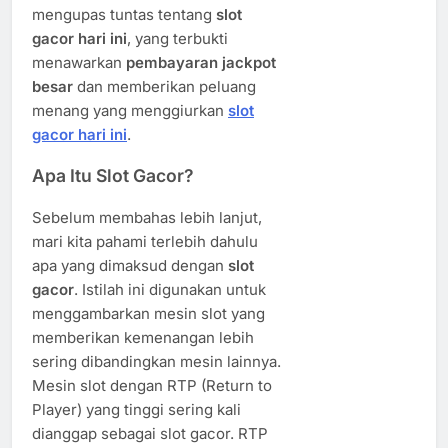
mengupas tuntas tentang
slot
gacor hari ini
, yang terbukti
menawarkan
pembayaran jackpot
besar
dan memberikan peluang
menang yang menggiurkan
slot
gacor hari ini
.
Apa Itu Slot Gacor?
Sebelum membahas lebih lanjut,
mari kita pahami terlebih dahulu
apa yang dimaksud dengan
slot
gacor
. Istilah ini digunakan untuk
menggambarkan mesin slot yang
memberikan kemenangan lebih
sering dibandingkan mesin lainnya.
Mesin slot dengan RTP (Return to
Player) yang tinggi sering kali
dianggap sebagai slot gacor. RTP