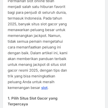
Permainan slot online telah
menjadi salah satu hiburan favorit
bagi para penjudi di seluruh dunia,
termasuk Indonesia. Pada tahun
2025, banyak situs slot gacor yang
menawarkan peluang besar untuk
memenangkan jackpot. Namun,
tidak semua pemain mengetahui
cara memanfaatkan peluang ini
dengan baik. Dalam artikel ini, kami
akan memberikan panduan terbaik
untuk menang jackpot di situs slot
gacor resmi 2025, dengan tips dan
trik yang bisa meningkatkan
peluang Anda untuk meraih
kemenangan besar
slot
.
1. Pilih Situs Slot Gacor yang
Terpercaya