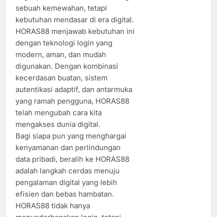
sebuah kemewahan, tetapi
kebutuhan mendasar di era digital.
HORAS88 menjawab kebutuhan ini
dengan teknologi login yang
modern, aman, dan mudah
digunakan. Dengan kombinasi
kecerdasan buatan, sistem
autentikasi adaptif, dan antarmuka
yang ramah pengguna, HORAS88
telah mengubah cara kita
mengakses dunia digital.
Bagi siapa pun yang menghargai
kenyamanan dan perlindungan
data pribadi, beralih ke HORAS88
adalah langkah cerdas menuju
pengalaman digital yang lebih
efisien dan bebas hambatan.
HORAS88 tidak hanya