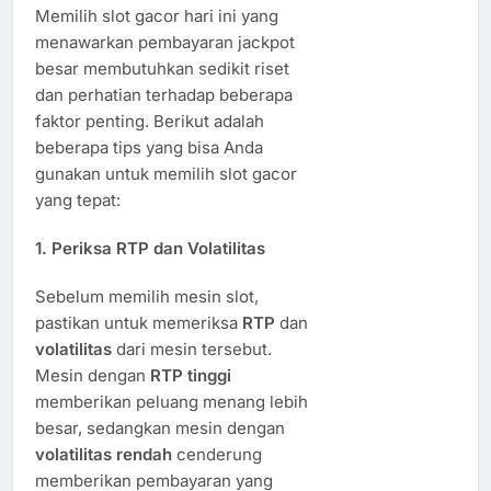
Memilih slot gacor hari ini yang
menawarkan pembayaran jackpot
besar membutuhkan sedikit riset
dan perhatian terhadap beberapa
faktor penting. Berikut adalah
beberapa tips yang bisa Anda
gunakan untuk memilih slot gacor
yang tepat:
1.
Periksa RTP dan Volatilitas
Sebelum memilih mesin slot,
pastikan untuk memeriksa
RTP
dan
volatilitas
dari mesin tersebut.
Mesin dengan
RTP tinggi
memberikan peluang menang lebih
besar, sedangkan mesin dengan
volatilitas rendah
cenderung
memberikan pembayaran yang