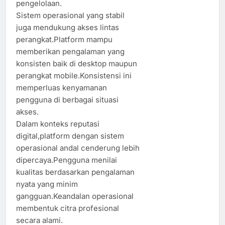
pengelolaan.
Sistem operasional yang stabil
juga mendukung akses lintas
perangkat.Platform mampu
memberikan pengalaman yang
konsisten baik di desktop maupun
perangkat mobile.Konsistensi ini
memperluas kenyamanan
pengguna di berbagai situasi
akses.
Dalam konteks reputasi
digital,platform dengan sistem
operasional andal cenderung lebih
dipercaya.Pengguna menilai
kualitas berdasarkan pengalaman
nyata yang minim
gangguan.Keandalan operasional
membentuk citra profesional
secara alami.