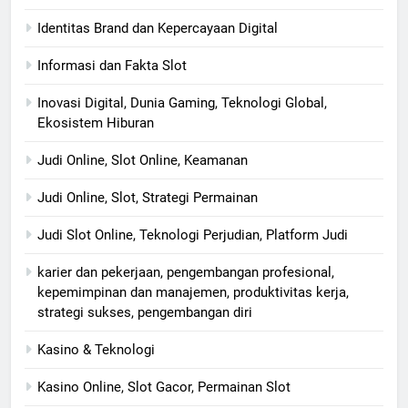
Identitas Brand dan Kepercayaan Digital
Informasi dan Fakta Slot
Inovasi Digital, Dunia Gaming, Teknologi Global,
Ekosistem Hiburan
Judi Online, Slot Online, Keamanan
Judi Online, Slot, Strategi Permainan
Judi Slot Online, Teknologi Perjudian, Platform Judi
karier dan pekerjaan, pengembangan profesional,
kepemimpinan dan manajemen, produktivitas kerja,
strategi sukses, pengembangan diri
Kasino & Teknologi
Kasino Online, Slot Gacor, Permainan Slot