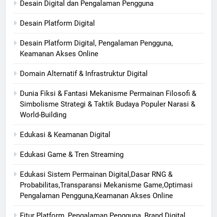
Desain Digital dan Pengalaman Pengguna
Desain Platform Digital
Desain Platform Digital, Pengalaman Pengguna,
Keamanan Akses Online
Domain Alternatif & Infrastruktur Digital
Dunia Fiksi & Fantasi Mekanisme Permainan Filosofi &
Simbolisme Strategi & Taktik Budaya Populer Narasi &
World-Building
Edukasi & Keamanan Digital
Edukasi Game & Tren Streaming
Edukasi Sistem Permainan Digital,Dasar RNG &
Probabilitas,Transparansi Mekanisme Game,Optimasi
Pengalaman Pengguna,Keamanan Akses Online
Fitur Platform, Pengalaman Pengguna, Brand Digital