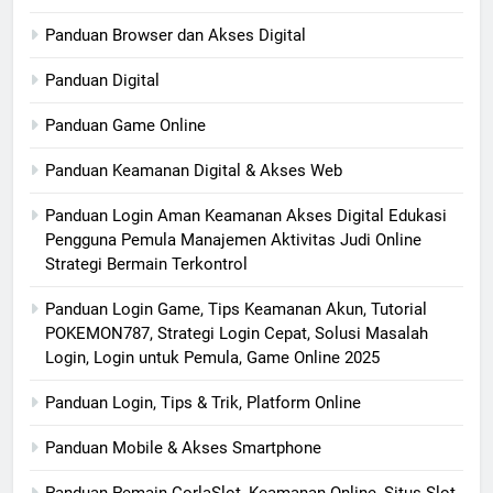
Panduan Browser dan Akses Digital
Panduan Digital
Panduan Game Online
Panduan Keamanan Digital & Akses Web
Panduan Login Aman Keamanan Akses Digital Edukasi
Pengguna Pemula Manajemen Aktivitas Judi Online
Strategi Bermain Terkontrol
Panduan Login Game, Tips Keamanan Akun, Tutorial
POKEMON787, Strategi Login Cepat, Solusi Masalah
Login, Login untuk Pemula, Game Online 2025
Panduan Login, Tips & Trik, Platform Online
Panduan Mobile & Akses Smartphone