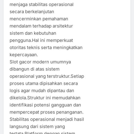
menjaga stabilitas operasional
secara berkelanjutan
mencerminkan pemahaman
mendalam terhadap arsitektur
sistem dan kebutuhan
pengguna.Hal ini memperkuat
otoritas teknis serta meningkatkan
kepercayaan.
Slot gacor modern umumnya
dibangun di atas sistem
operasional yang terstruktur.Setiap
proses utama dipisahkan secara
logis agar mudah dipantau dan
dikelola.Struktur ini memudahkan
identifikasi potensi gangguan dan
mempercepat proses penanganan.
Stabilitas operasional menjadi hasil
langsung dari sistem yang
tertata.Platform dengan sistem