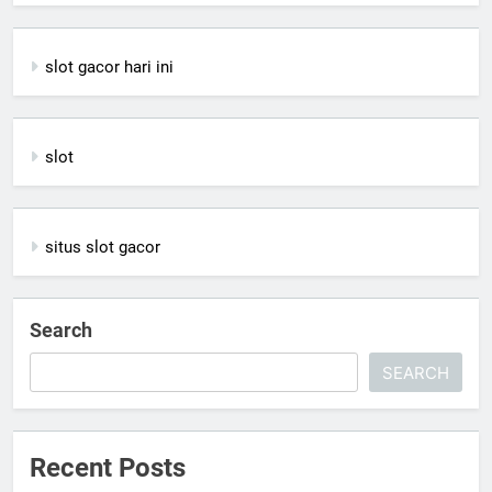
slot gacor hari ini
slot
situs slot gacor
Search
SEARCH
Recent Posts