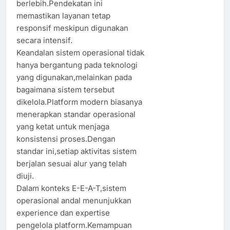
berlebih.Pendekatan ini
memastikan layanan tetap
responsif meskipun digunakan
secara intensif.
Keandalan sistem operasional tidak
hanya bergantung pada teknologi
yang digunakan,melainkan pada
bagaimana sistem tersebut
dikelola.Platform modern biasanya
menerapkan standar operasional
yang ketat untuk menjaga
konsistensi proses.Dengan
standar ini,setiap aktivitas sistem
berjalan sesuai alur yang telah
diuji.
Dalam konteks E-E-A-T,sistem
operasional andal menunjukkan
experience dan expertise
pengelola platform.Kemampuan