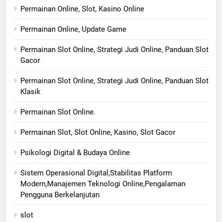
Permainan Online, Slot, Kasino Online
Permainan Online, Update Game
Permainan Slot Online, Strategi Judi Online, Panduan Slot
Gacor
Permainan Slot Online, Strategi Judi Online, Panduan Slot
Klasik
Permainan Slot Online.
Permainan Slot, Slot Online, Kasino, Slot Gacor
Psikologi Digital & Budaya Online
Sistem Operasional Digital,Stabilitas Platform
Modern,Manajemen Teknologi Online,Pengalaman
Pengguna Berkelanjutan
slot