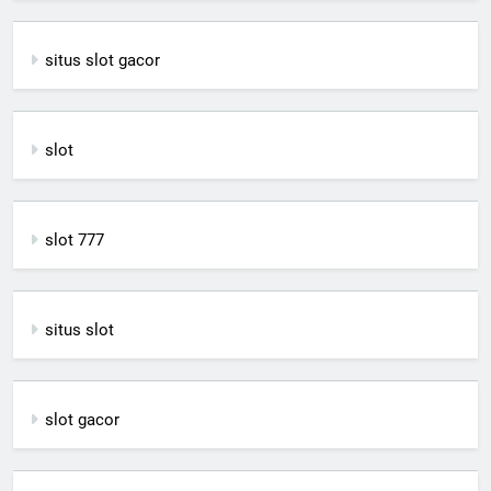
situs slot gacor
slot
slot 777
situs slot
slot gacor