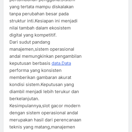
yang tertata mampu diskalakan
tanpa perubahan besar pada
struktur inti.Kesiapan ini menjadi
nilai tambah dalam ekosistem
digital yang kompetitif.
Dari sudut pandang
manajemen,sistem operasional
andal memungkinkan pengambilan
keputusan berbasis
data.Data
performa yang konsisten
memberikan gambaran akurat
kondisi sistem.Keputusan yang
diambil menjadi lebih terukur dan
berkelanjutan.
Kesimpulannya,slot gacor modern
dengan sistem operasional andal
merupakan hasil dari perencanaan
teknis yang matang,manajemen