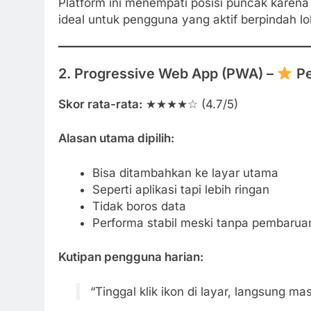
Platform ini menempati posisi puncak karen
ideal untuk pengguna yang aktif berpindah lo
2.
Progressive Web App (PWA) –
Pe
Skor rata-rata:
★★★★☆ (4.7/5)
Alasan utama dipilih:
Bisa ditambahkan ke layar utama
Seperti aplikasi tapi lebih ringan
Tidak boros data
Performa stabil meski tanpa pembaruan 
Kutipan pengguna harian:
“Tinggal klik ikon di layar, langsung ma