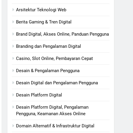
Arsitektur Teknologi Web
Berita Gaming & Tren Digital
Brand Digital, Akses Online, Panduan Pengguna
Branding dan Pengalaman Digital
Casino, Slot Online, Pembayaran Cepat
Desain & Pengalaman Pengguna
Desain Digital dan Pengalaman Pengguna
Desain Platform Digital
Desain Platform Digital, Pengalaman
Pengguna, Keamanan Akses Online
Domain Alternatif & Infrastruktur Digital