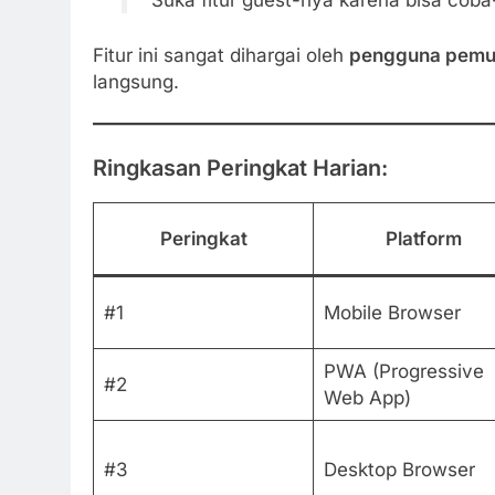
“Suka fitur guest-nya karena bisa coba
Fitur ini sangat dihargai oleh
pengguna pemu
langsung.
Ringkasan Peringkat Harian:
Peringkat
Platform
#1
Mobile Browser
PWA (Progressive
#2
Web App)
#3
Desktop Browser