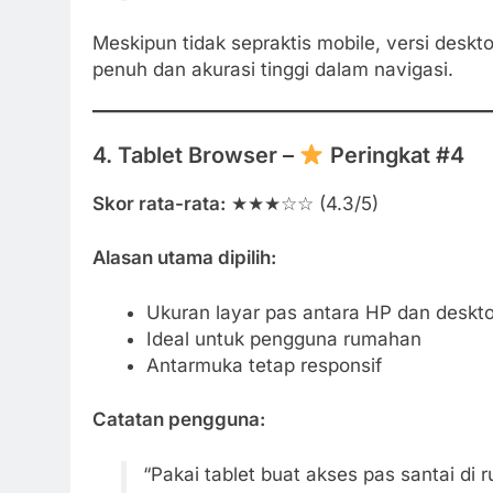
Meskipun tidak sepraktis mobile, versi desk
penuh dan akurasi tinggi dalam navigasi.
4.
Tablet Browser –
Peringkat #4
Skor rata-rata:
★★★☆☆ (4.3/5)
Alasan utama dipilih:
Ukuran layar pas antara HP dan deskt
Ideal untuk pengguna rumahan
Antarmuka tetap responsif
Catatan pengguna:
“Pakai tablet buat akses pas santai di