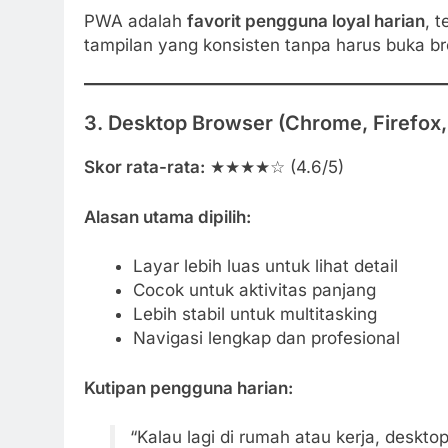
PWA adalah
favorit pengguna loyal harian
, 
tampilan yang konsisten tanpa harus buka br
3.
Desktop Browser (Chrome, Firefox,
Skor rata-rata:
★★★★☆ (4.6/5)
Alasan utama dipilih:
Layar lebih luas untuk lihat detail
Cocok untuk aktivitas panjang
Lebih stabil untuk multitasking
Navigasi lengkap dan profesional
Kutipan pengguna harian:
“Kalau lagi di rumah atau kerja, desktop