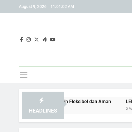
Skip
August 9, 2026
11:01:03 AM
to
content
Ort
Nikmati Mu
s Harian yang Lebih Fleksibel dan Aman
LEBAH4D Link A
2 Weeks Ago
HEADLINES