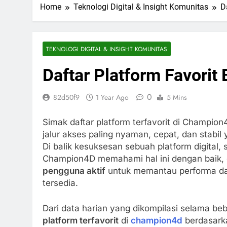
Home
Teknologi Digital & Insight Komunitas
D
TEKNOLOGI DIGITAL & INSIGHT KOMUNITAS
Daftar Platform Favorit
0
82d50f9
1 Year Ago
5 Mins
Simak daftar platform terfavorit di Champi
jalur akses paling nyaman, cepat, dan stabil
Di balik kesuksesan sebuah platform digital, 
Champion4D memahami hal ini dengan baik,
pengguna aktif
untuk memantau performa dan
tersedia.
Dari data harian yang dikompilasi selama beb
platform terfavorit
di
champion4d
berdasar