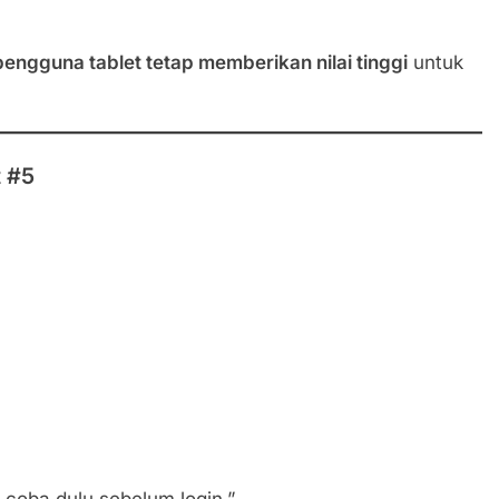
pengguna tablet tetap memberikan nilai tinggi
untuk
 #5