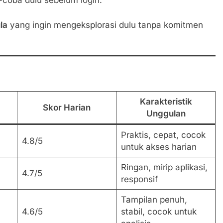
-coba dulu sebelum login.”
la
yang ingin mengeksplorasi dulu tanpa komitmen
Karakteristik
Skor Harian
Unggulan
Praktis, cepat, cocok
4.8/5
untuk akses harian
Ringan, mirip aplikasi,
4.7/5
responsif
Tampilan penuh,
4.6/5
stabil, cocok untuk