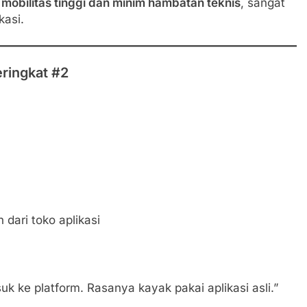
a
mobilitas tinggi dan minim hambatan teknis
, sangat
kasi.
ringkat #2
dari toko aplikasi
suk ke platform. Rasanya kayak pakai aplikasi asli.”