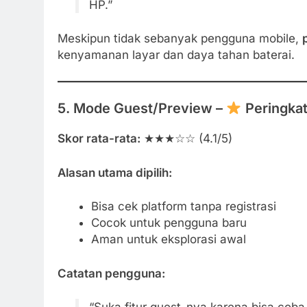
HP.”
Meskipun tidak sebanyak pengguna mobile,
kenyamanan layar dan daya tahan baterai.
5.
Mode Guest/Preview –
Peringkat
Skor rata-rata:
★★★☆☆ (4.1/5)
Alasan utama dipilih:
Bisa cek platform tanpa registrasi
Cocok untuk pengguna baru
Aman untuk eksplorasi awal
Catatan pengguna: