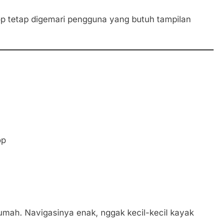
top tetap digemari pengguna yang butuh tampilan
op
 rumah. Navigasinya enak, nggak kecil-kecil kayak