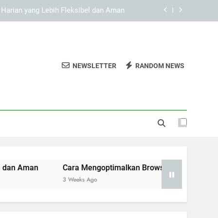
 Harian yang Lebih Fleksibel dan Aman
ses KAYA787 Alternatif secara Stabil
YA787 Alternatif sebelum Digunakan
NEWSLETTER
RANDOM NEWS
Harian yang Lebih Fleksibel dan Aman
 Harian yang Lebih Fleksibel dan Aman
emukan Karya Musik Terbaru Mereka.
ses KAYA787 Alternatif secara Stabil
YA787 Alternatif sebelum Digunakan
Cara Mengoptimalkan Browser untuk Mengakses KAYA787 
3 Weeks Ago