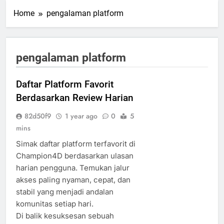
Home
pengalaman platform
pengalaman platform
Daftar Platform Favorit
Berdasarkan Review Harian
82d50f9
1 year ago
0
5
mins
Simak daftar platform terfavorit di
Champion4D berdasarkan ulasan
harian pengguna. Temukan jalur
akses paling nyaman, cepat, dan
stabil yang menjadi andalan
komunitas setiap hari.
Di balik kesuksesan sebuah