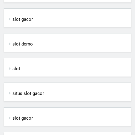
slot gacor
slot demo
slot
situs slot gacor
slot gacor