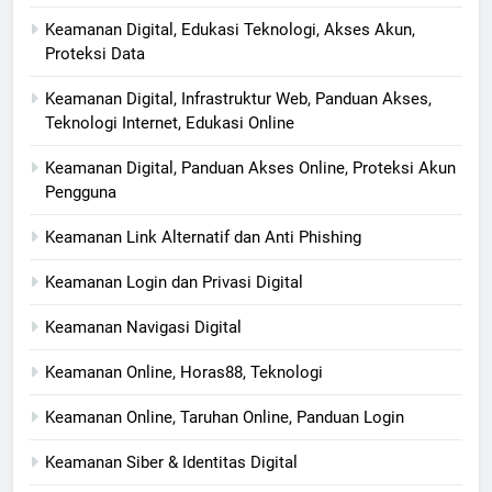
Keamanan Digital, Edukasi Teknologi, Akses Akun,
Proteksi Data
Keamanan Digital, Infrastruktur Web, Panduan Akses,
Teknologi Internet, Edukasi Online
Keamanan Digital, Panduan Akses Online, Proteksi Akun
Pengguna
Keamanan Link Alternatif dan Anti Phishing
Keamanan Login dan Privasi Digital
Keamanan Navigasi Digital
Keamanan Online, Horas88, Teknologi
Keamanan Online, Taruhan Online, Panduan Login
Keamanan Siber & Identitas Digital