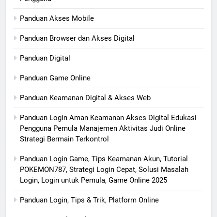
Panduan Akses Mobile
Panduan Browser dan Akses Digital
Panduan Digital
Panduan Game Online
Panduan Keamanan Digital & Akses Web
Panduan Login Aman Keamanan Akses Digital Edukasi
Pengguna Pemula Manajemen Aktivitas Judi Online
Strategi Bermain Terkontrol
Panduan Login Game, Tips Keamanan Akun, Tutorial
POKEMON787, Strategi Login Cepat, Solusi Masalah
Login, Login untuk Pemula, Game Online 2025
Panduan Login, Tips & Trik, Platform Online