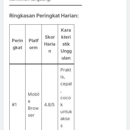
Ringkasan Peringkat Harian:
Kara
Skor
kteri
Perin
Platf
Haria
stik
gkat
orm
n
Ungg
ulan
Prakt
is,
cepat
,
Mobil
coco
e
#1
4.8/5
k
Brow
untuk
ser
akse
s