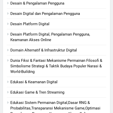
Desain & Pengalaman Pengguna
Desain Digital dan Pengalaman Pengguna
Desain Platform Digital
Desain Platform Digital, Pengalaman Pengguna,
Keamanan Akses Online
Domain Alternatif & Infrastruktur Digital
Dunia Fiksi & Fantasi Mekanisme Permainan Filosofi &
Simbolisme Strategi & Taktik Budaya Populer Narasi &
World-Building
Edukasi & Keamanan Digital
Edukasi Game & Tren Streaming
Edukasi Sistem Permainan Digital,Dasar RNG &
Probabilitas,Transparansi Mekanisme Game,Optimasi