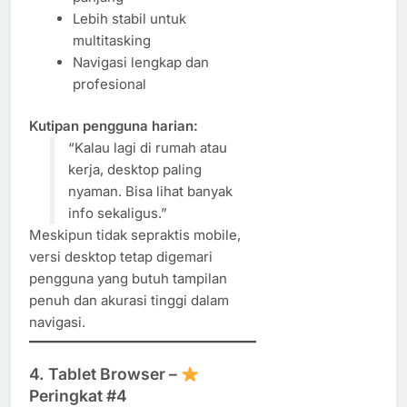
Lebih stabil untuk
multitasking
Navigasi lengkap dan
profesional
Kutipan pengguna harian:
“Kalau lagi di rumah atau
kerja, desktop paling
nyaman. Bisa lihat banyak
info sekaligus.”
Meskipun tidak sepraktis mobile,
versi desktop tetap digemari
pengguna yang butuh tampilan
penuh dan akurasi tinggi dalam
navigasi.
4.
Tablet Browser –
Peringkat #4