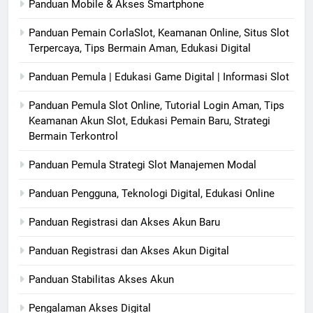
Panduan Mobile & Akses Smartphone
Panduan Pemain CorlaSlot, Keamanan Online, Situs Slot
Terpercaya, Tips Bermain Aman, Edukasi Digital
Panduan Pemula | Edukasi Game Digital | Informasi Slot
Panduan Pemula Slot Online, Tutorial Login Aman, Tips
Keamanan Akun Slot, Edukasi Pemain Baru, Strategi
Bermain Terkontrol
Panduan Pemula Strategi Slot Manajemen Modal
Panduan Pengguna, Teknologi Digital, Edukasi Online
Panduan Registrasi dan Akses Akun Baru
Panduan Registrasi dan Akses Akun Digital
Panduan Stabilitas Akses Akun
Pengalaman Akses Digital