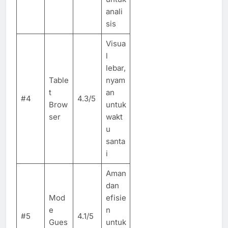
anali
sis
Visua
l
lebar,
Table
nyam
t
an
#4
4.3/5
Brow
untuk
ser
wakt
u
santa
i
Aman
dan
Mod
efisie
e
n
#5
4.1/5
Gues
untuk