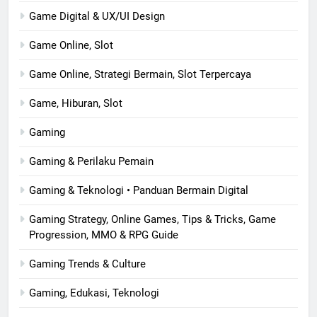
Game Digital & UX/UI Design
Game Online, Slot
Game Online, Strategi Bermain, Slot Terpercaya
Game, Hiburan, Slot
Gaming
Gaming & Perilaku Pemain
Gaming & Teknologi • Panduan Bermain Digital
Gaming Strategy, Online Games, Tips & Tricks, Game
Progression, MMO & RPG Guide
Gaming Trends & Culture
Gaming, Edukasi, Teknologi