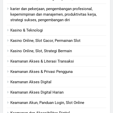
karier dan pekerjaan, pengembangan profesional,
kepemimpinan dan manajemen, produktivitas kerja,
strategi sukses, pengembangan diri
Kasino & Teknologi
Kasino Online, Slot Gacor, Permainan Slot
Kasino Online, Slot, Strategi Bermain
Keamanan Akses & Literasi Transaksi
Keamanan Akses & Privasi Pengguna
Keamanan Akses Digital
Keamanan Akses Digital Harian
Keamanan Akun, Panduan Login, Slot Online