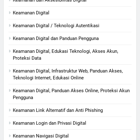
Keamanan dan Aksesibilitas Digital
Keamanan Digital
Keamanan Digital / Teknologi Autentikasi
Keamanan Digital dan Panduan Pengguna
Keamanan Digital, Edukasi Teknologi, Akses Akun,
Proteksi Data
Keamanan Digital, Infrastruktur Web, Panduan Akses,
Teknologi Internet, Edukasi Online
Keamanan Digital, Panduan Akses Online, Proteksi Akun
Pengguna
Keamanan Link Alternatif dan Anti Phishing
Keamanan Login dan Privasi Digital
Keamanan Navigasi Digital