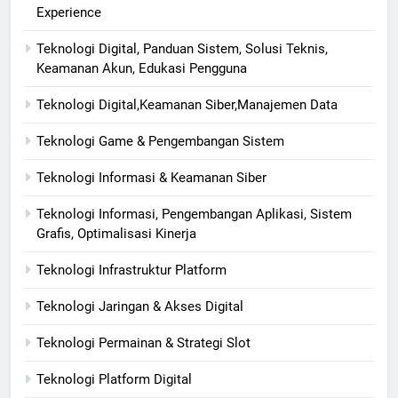
Experience
Teknologi Digital, Panduan Sistem, Solusi Teknis,
Keamanan Akun, Edukasi Pengguna
Teknologi Digital,Keamanan Siber,Manajemen Data
Teknologi Game & Pengembangan Sistem
Teknologi Informasi & Keamanan Siber
Teknologi Informasi, Pengembangan Aplikasi, Sistem
Grafis, Optimalisasi Kinerja
Teknologi Infrastruktur Platform
Teknologi Jaringan & Akses Digital
Teknologi Permainan & Strategi Slot
Teknologi Platform Digital