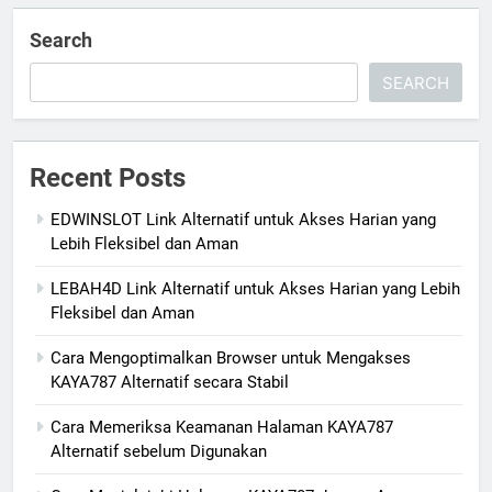
Search
SEARCH
Recent Posts
EDWINSLOT Link Alternatif untuk Akses Harian yang
Lebih Fleksibel dan Aman
LEBAH4D Link Alternatif untuk Akses Harian yang Lebih
Fleksibel dan Aman
Cara Mengoptimalkan Browser untuk Mengakses
KAYA787 Alternatif secara Stabil
Cara Memeriksa Keamanan Halaman KAYA787
Alternatif sebelum Digunakan