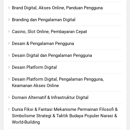
Brand Digital, Akses Online, Panduan Pengguna
Branding dan Pengalaman Digital
Casino, Slot Online, Pembayaran Cepat
Desain & Pengalaman Pengguna
Desain Digital dan Pengalaman Pengguna
Desain Platform Digital
Desain Platform Digital, Pengalaman Pengguna,
Keamanan Akses Online
Domain Alternatif & Infrastruktur Digital
Dunia Fiksi & Fantasi Mekanisme Permainan Filosofi &
Simbolisme Strategi & Taktik Budaya Populer Narasi &
World-Building