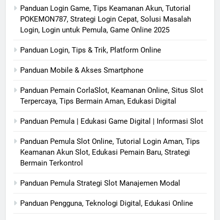
Panduan Login Game, Tips Keamanan Akun, Tutorial
POKEMON787, Strategi Login Cepat, Solusi Masalah
Login, Login untuk Pemula, Game Online 2025
Panduan Login, Tips & Trik, Platform Online
Panduan Mobile & Akses Smartphone
Panduan Pemain CorlaSlot, Keamanan Online, Situs Slot
Terpercaya, Tips Bermain Aman, Edukasi Digital
Panduan Pemula | Edukasi Game Digital | Informasi Slot
Panduan Pemula Slot Online, Tutorial Login Aman, Tips
Keamanan Akun Slot, Edukasi Pemain Baru, Strategi
Bermain Terkontrol
Panduan Pemula Strategi Slot Manajemen Modal
Panduan Pengguna, Teknologi Digital, Edukasi Online