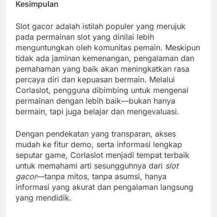
Kesimpulan
Slot gacor adalah istilah populer yang merujuk
pada permainan slot yang dinilai lebih
menguntungkan oleh komunitas pemain. Meskipun
tidak ada jaminan kemenangan, pengalaman dan
pemahaman yang baik akan meningkatkan rasa
percaya diri dan kepuasan bermain. Melalui
Corlaslot, pengguna dibimbing untuk mengenal
permainan dengan lebih baik—bukan hanya
bermain, tapi juga belajar dan mengevaluasi.
Dengan pendekatan yang transparan, akses
mudah ke fitur demo, serta informasi lengkap
seputar game, Corlaslot menjadi tempat terbaik
untuk memahami arti sesungguhnya dari
slot
gacor
—tanpa mitos, tanpa asumsi, hanya
informasi yang akurat dan pengalaman langsung
yang mendidik.