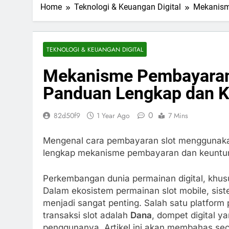
Home
Teknologi & Keuangan Digital
Mekanism
TEKNOLOGI & KEUANGAN DIGITAL
Mekanisme Pembayaran
Panduan Lengkap dan 
0
82d50f9
1 Year Ago
7 Mins
Mengenal cara pembayaran slot menggunak
lengkap mekanisme pembayaran dan keuntun
Perkembangan dunia permainan digital, khus
Dalam ekosistem permainan slot mobile, sis
menjadi sangat penting. Salah satu platform
transaksi slot adalah
Dana
, dompet digital 
penggunanya. Artikel ini akan membahas sec