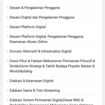
Desain & Pengalaman Pengguna
Desain Digital dan Pengalaman Pengguna
Desain Platform Digital
Desain Platform Digital, Pengalaman Pengguna,
Keamanan Akses Online
Domain Alternatif & Infrastruktur Digital
Dunia Fiksi & Fantasi Mekanisme Permainan Filosofi &
Simbolisme Strategi & Taktik Budaya Populer Narasi &
World-Building
Edukasi & Keamanan Digital
Edukasi Game & Tren Streaming
Edukasi Sistem Permainan Digital,Dasar RNG &