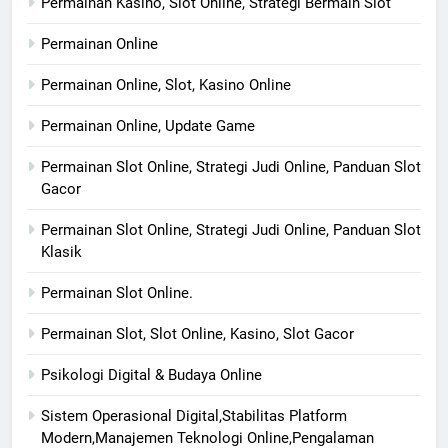
Permainan Kasino, Slot Online, Strategi Bermain Slot
Permainan Online
Permainan Online, Slot, Kasino Online
Permainan Online, Update Game
Permainan Slot Online, Strategi Judi Online, Panduan Slot
Gacor
Permainan Slot Online, Strategi Judi Online, Panduan Slot
Klasik
Permainan Slot Online.
Permainan Slot, Slot Online, Kasino, Slot Gacor
Psikologi Digital & Budaya Online
Sistem Operasional Digital,Stabilitas Platform
Modern,Manajemen Teknologi Online,Pengalaman