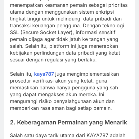
menempatkan keamanan pemain sebagai prioritas
utama dengan menggunakan sistem enkripsi
tingkat tinggi untuk melindungi data pribadi dan
transaksi keuangan pengguna. Dengan teknologi
SSL (Secure Socket Layer), informasi sensitif
pemain dijaga agar tidak jatuh ke tangan yang
salah. Selain itu, platform ini juga menerapkan
kebijakan perlindungan data pribadi yang ketat
sesuai dengan regulasi yang berlaku.
Selain itu,
kaya787
juga mengimplementasikan
prosedur verifikasi akun yang ketat, guna
memastikan bahwa hanya pengguna yang sah
yang dapat mengakses akun mereka. Ini
mengurangi risiko penyalahgunaan akun dan
memberikan rasa aman bagi setiap pemain.
2. Keberagaman Permainan yang Menarik
Salah satu daya tarik utama dari KAYA787 adalah