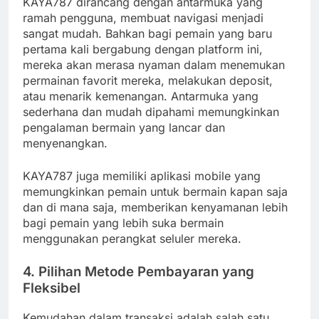
KAYA787 dirancang dengan antarmuka yang
ramah pengguna, membuat navigasi menjadi
sangat mudah. Bahkan bagi pemain yang baru
pertama kali bergabung dengan platform ini,
mereka akan merasa nyaman dalam menemukan
permainan favorit mereka, melakukan deposit,
atau menarik kemenangan. Antarmuka yang
sederhana dan mudah dipahami memungkinkan
pengalaman bermain yang lancar dan
menyenangkan.
KAYA787 juga memiliki aplikasi mobile yang
memungkinkan pemain untuk bermain kapan saja
dan di mana saja, memberikan kenyamanan lebih
bagi pemain yang lebih suka bermain
menggunakan perangkat seluler mereka.
4. Pilihan Metode Pembayaran yang
Fleksibel
Kemudahan dalam transaksi adalah salah satu