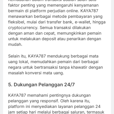
faktor penting yang memengaruhi kenyamanan
bermain di platform perjudian online. KAYA787
menawarkan berbagai metode pembayaran yang
fleksibel, mulai dari transfer bank, e-wallet, hingga
cryptocurrency. Semua transaksi dilakukan
dengan aman dan cepat, memungkinkan pemain
untuk melakukan deposit atau penarikan dengan
mudah.
Selain itu, KAYA787 mendukung berbagai mata
uang lokal, memudahkan pemain dari berbagai
negara untuk bertransaksi tanpa khawatir dengan
masalah konversi mata uang.
5. Dukungan Pelanggan 24/7
KAYA787 memahami pentingnya dukungan
pelanggan yang responsif. Oleh karena itu,
platform ini menyediakan layanan pelanggan 24
jam setiap hari melalui berbagai saluran, termasuk