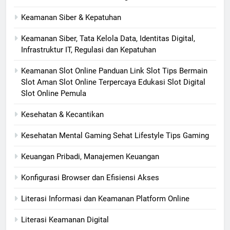
Keamanan Siber & Kepatuhan
Keamanan Siber, Tata Kelola Data, Identitas Digital,
Infrastruktur IT, Regulasi dan Kepatuhan
Keamanan Slot Online Panduan Link Slot Tips Bermain
Slot Aman Slot Online Terpercaya Edukasi Slot Digital
Slot Online Pemula
Kesehatan & Kecantikan
Kesehatan Mental Gaming Sehat Lifestyle Tips Gaming
Keuangan Pribadi, Manajemen Keuangan
Konfigurasi Browser dan Efisiensi Akses
Literasi Informasi dan Keamanan Platform Online
Literasi Keamanan Digital