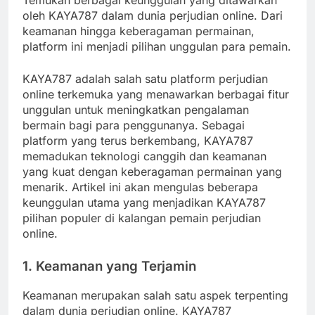
Temukan berbagai keunggulan yang ditawarkan
oleh KAYA787 dalam dunia perjudian online. Dari
keamanan hingga keberagaman permainan,
platform ini menjadi pilihan unggulan para pemain.
KAYA787 adalah salah satu platform perjudian
online terkemuka yang menawarkan berbagai fitur
unggulan untuk meningkatkan pengalaman
bermain bagi para penggunanya. Sebagai
platform yang terus berkembang, KAYA787
memadukan teknologi canggih dan keamanan
yang kuat dengan keberagaman permainan yang
menarik. Artikel ini akan mengulas beberapa
keunggulan utama yang menjadikan KAYA787
pilihan populer di kalangan pemain perjudian
online.
1. Keamanan yang Terjamin
Keamanan merupakan salah satu aspek terpenting
dalam dunia perjudian online. KAYA787