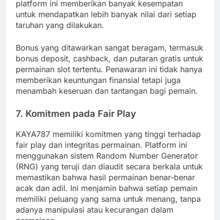
platform ini memberikan banyak kesempatan
untuk mendapatkan lebih banyak nilai dari setiap
taruhan yang dilakukan.
Bonus yang ditawarkan sangat beragam, termasuk
bonus deposit, cashback, dan putaran gratis untuk
permainan slot tertentu. Penawaran ini tidak hanya
memberikan keuntungan finansial tetapi juga
menambah keseruan dan tantangan bagi pemain.
7. Komitmen pada Fair Play
KAYA787 memiliki komitmen yang tinggi terhadap
fair play dan integritas permainan. Platform ini
menggunakan sistem Random Number Generator
(RNG) yang teruji dan diaudit secara berkala untuk
memastikan bahwa hasil permainan benar-benar
acak dan adil. Ini menjamin bahwa setiap pemain
memiliki peluang yang sama untuk menang, tanpa
adanya manipulasi atau kecurangan dalam