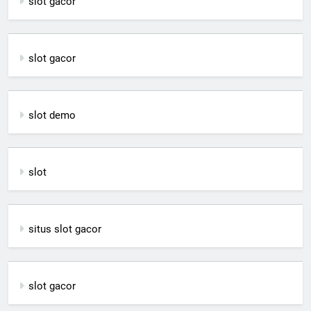
slot gacor
slot gacor
slot demo
slot
situs slot gacor
slot gacor