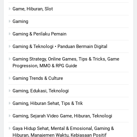
Game, Hiburan, Slot
Gaming
Gaming & Perilaku Pemain
Gaming & Teknologi • Panduan Bermain Digital
Gaming Strategy, Online Games, Tips & Tricks, Game
Progression, MMO & RPG Guide
Gaming Trends & Culture
Gaming, Edukasi, Teknologi
Gaming, Hiburan Sehat, Tips & Trik
Gaming, Sejarah Video Game, Hiburan, Teknologi
Gaya Hidup Sehat, Mental & Emosional, Gaming &
Hiburan, Manajemen Waktu, Kebiasaan Positif