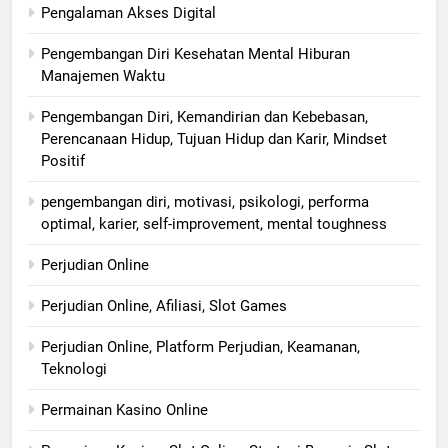
Pengalaman Akses Digital
Pengembangan Diri Kesehatan Mental Hiburan
Manajemen Waktu
Pengembangan Diri, Kemandirian dan Kebebasan,
Perencanaan Hidup, Tujuan Hidup dan Karir, Mindset
Positif
pengembangan diri, motivasi, psikologi, performa
optimal, karier, self-improvement, mental toughness
Perjudian Online
Perjudian Online, Afiliasi, Slot Games
Perjudian Online, Platform Perjudian, Keamanan,
Teknologi
Permainan Kasino Online