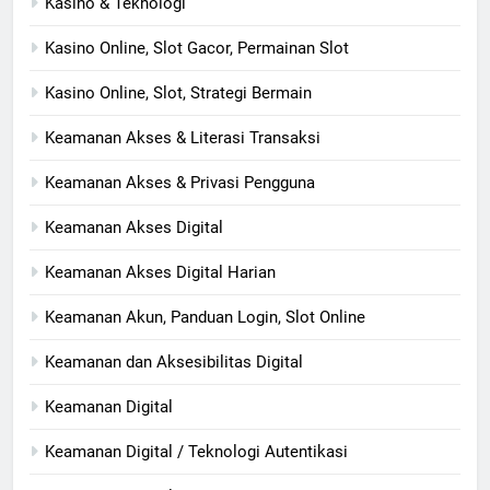
Kasino & Teknologi
Kasino Online, Slot Gacor, Permainan Slot
Kasino Online, Slot, Strategi Bermain
Keamanan Akses & Literasi Transaksi
Keamanan Akses & Privasi Pengguna
Keamanan Akses Digital
Keamanan Akses Digital Harian
Keamanan Akun, Panduan Login, Slot Online
Keamanan dan Aksesibilitas Digital
Keamanan Digital
Keamanan Digital / Teknologi Autentikasi