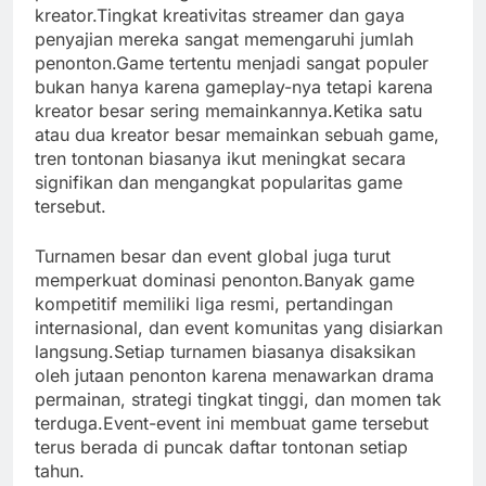
kreator.Tingkat kreativitas streamer dan gaya
penyajian mereka sangat memengaruhi jumlah
penonton.Game tertentu menjadi sangat populer
bukan hanya karena gameplay-nya tetapi karena
kreator besar sering memainkannya.Ketika satu
atau dua kreator besar memainkan sebuah game,
tren tontonan biasanya ikut meningkat secara
signifikan dan mengangkat popularitas game
tersebut.
Turnamen besar dan event global juga turut
memperkuat dominasi penonton.Banyak game
kompetitif memiliki liga resmi, pertandingan
internasional, dan event komunitas yang disiarkan
langsung.Setiap turnamen biasanya disaksikan
oleh jutaan penonton karena menawarkan drama
permainan, strategi tingkat tinggi, dan momen tak
terduga.Event-event ini membuat game tersebut
terus berada di puncak daftar tontonan setiap
tahun.