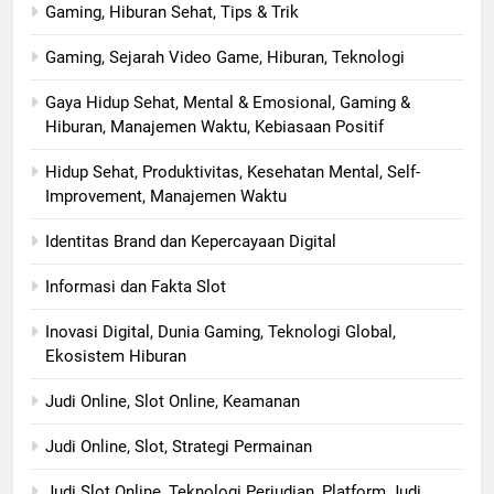
Gaming, Hiburan Sehat, Tips & Trik
Gaming, Sejarah Video Game, Hiburan, Teknologi
Gaya Hidup Sehat, Mental & Emosional, Gaming &
Hiburan, Manajemen Waktu, Kebiasaan Positif
Hidup Sehat, Produktivitas, Kesehatan Mental, Self-
Improvement, Manajemen Waktu
Identitas Brand dan Kepercayaan Digital
Informasi dan Fakta Slot
Inovasi Digital, Dunia Gaming, Teknologi Global,
Ekosistem Hiburan
Judi Online, Slot Online, Keamanan
Judi Online, Slot, Strategi Permainan
Judi Slot Online, Teknologi Perjudian, Platform Judi