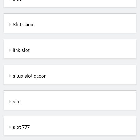
Slot Gacor
link slot
situs slot gacor
slot
slot 777