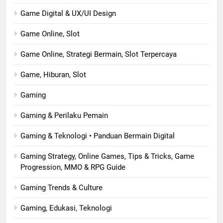
Game Digital & UX/UI Design
Game Online, Slot
Game Online, Strategi Bermain, Slot Terpercaya
Game, Hiburan, Slot
Gaming
Gaming & Perilaku Pemain
Gaming & Teknologi • Panduan Bermain Digital
Gaming Strategy, Online Games, Tips & Tricks, Game
Progression, MMO & RPG Guide
Gaming Trends & Culture
Gaming, Edukasi, Teknologi