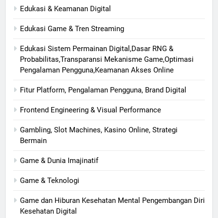
Edukasi & Keamanan Digital
Edukasi Game & Tren Streaming
Edukasi Sistem Permainan Digital,Dasar RNG &
Probabilitas,Transparansi Mekanisme Game,Optimasi
Pengalaman Pengguna,Keamanan Akses Online
Fitur Platform, Pengalaman Pengguna, Brand Digital
Frontend Engineering & Visual Performance
Gambling, Slot Machines, Kasino Online, Strategi
Bermain
Game & Dunia Imajinatif
Game & Teknologi
Game dan Hiburan Kesehatan Mental Pengembangan Diri
Kesehatan Digital