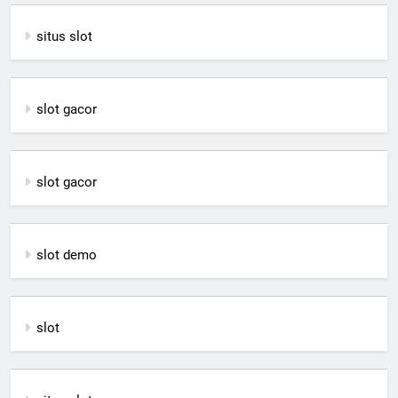
situs slot
slot gacor
slot gacor
slot demo
slot