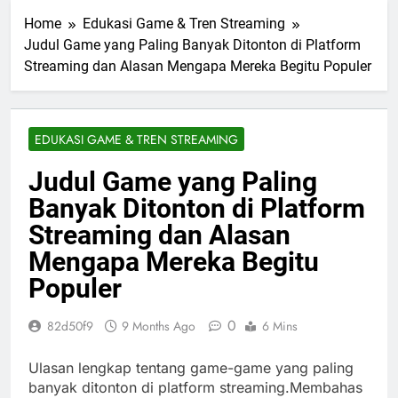
Home
Edukasi Game & Tren Streaming
Judul Game yang Paling Banyak Ditonton di Platform
Streaming dan Alasan Mengapa Mereka Begitu Populer
EDUKASI GAME & TREN STREAMING
Judul Game yang Paling
Banyak Ditonton di Platform
Streaming dan Alasan
Mengapa Mereka Begitu
Populer
0
82d50f9
9 Months Ago
6 Mins
Ulasan lengkap tentang game-game yang paling
banyak ditonton di platform streaming.Membahas