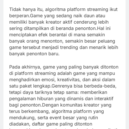
Tidak hanya itu, algoritma platform streaming ikut
berperan.Game yang sedang naik daun atau
memiliki banyak kreator aktif cenderung lebih
sering ditampilkan di beranda penonton.Hal ini
menciptakan efek berantai di mana semakin
banyak orang menonton, semakin besar peluang
game tersebut menjadi trending dan menarik lebih
banyak penonton baru.
Pada akhirnya, game yang paling banyak ditonton
di platform streaming adalah game yang mampu
menghadirkan emosi, kreativitas, dan aksi dalam
satu paket lengkap.Genrenya bisa berbeda-beda,
tetapi daya tariknya tetap sama: memberikan
pengalaman hiburan yang dinamis dan interaktif
bagi penonton.Dengan komunitas kreator yang
terus berkembang, algoritma platform yang
mendukung, serta event besar yang rutin
diadakan, daftar game paling ditonton