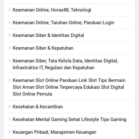
Keamanan Online, Horas88, Teknologi
Keamanan Online, Taruhan Online, Panduan Login
Keamanan Siber & Identitas Digital
Keamanan Siber & Kepatuhan
Keamanan Siber, Tata Kelola Data, Identitas Digital,
Infrastruktur IT, Regulasi dan Kepatuhan
Keamanan Slot Online Panduan Link Slot Tips Bermain
Slot Aman Slot Online Terpercaya Edukasi Slot Digital
Slot Online Pemula
Kesehatan & Kecantikan
Kesehatan Mental Gaming Sehat Lifestyle Tips Gaming
Keuangan Pribadi, Manajemen Keuangan