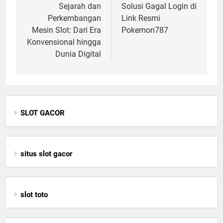
navigation
Sejarah dan
Solusi Gagal Login di
Perkembangan
Link Resmi
Mesin Slot: Dari Era
Pokemon787
Konvensional hingga
Dunia Digital
SLOT GACOR
situs slot gacor
slot toto