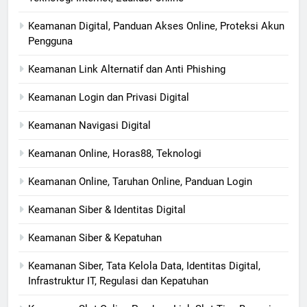
Keamanan Digital, Panduan Akses Online, Proteksi Akun
Pengguna
Keamanan Link Alternatif dan Anti Phishing
Keamanan Login dan Privasi Digital
Keamanan Navigasi Digital
Keamanan Online, Horas88, Teknologi
Keamanan Online, Taruhan Online, Panduan Login
Keamanan Siber & Identitas Digital
Keamanan Siber & Kepatuhan
Keamanan Siber, Tata Kelola Data, Identitas Digital,
Infrastruktur IT, Regulasi dan Kepatuhan