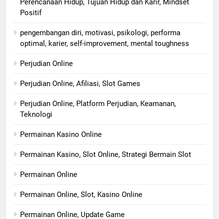
Perencanaan Hidup, Tujuan Hidup dan Karir, Mindset
Positif
pengembangan diri, motivasi, psikologi, performa
optimal, karier, self-improvement, mental toughness
Perjudian Online
Perjudian Online, Afiliasi, Slot Games
Perjudian Online, Platform Perjudian, Keamanan,
Teknologi
Permainan Kasino Online
Permainan Kasino, Slot Online, Strategi Bermain Slot
Permainan Online
Permainan Online, Slot, Kasino Online
Permainan Online, Update Game