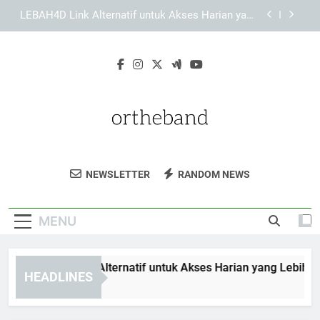
Skip
Cara Mengoptimalkan Browser untuk Mengakses
to
KAYA787 Alternatif secara Stabil
content
Cara Memeriksa Keamanan Halaman KAYA787
Alternatif sebelum Digunakan
EDWINSLOT Link Alternatif untuk Akses Harian
yang Lebih Fleksibel dan Aman
LEBAH4D Link Alternatif untuk Akses Harian yang
Lebih Fleksibel dan Aman
Cara Mengoptimalkan Browser untuk Mengakses
KAYA787 Alternatif secara Stabil
Orthe Band
Nikmati Musik Indie Terbaik Dari Orthe
Cara Memeriksa Keamanan Halaman KAYA787
NEWSLETTER
RANDOM NEWS
Alternatif sebelum Digunakan
Band. Ikuti Jadwal Konser Dan Temukan
Karya Musik Terbaru Mereka.
MENU
DWINSLOT Link Alternatif untuk Akses Harian yang Lebih Fle
HEADLINES
 Weeks Ago