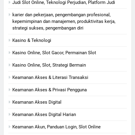
Judi Slot Online, Teknologi Perjudian, Platform Judi
karier dan pekerjaan, pengembangan profesional,
kepemimpinan dan manajemen, produktivitas kerja,
strategi sukses, pengembangan diri
Kasino & Teknologi
Kasino Online, Slot Gacor, Permainan Slot
Kasino Online, Slot, Strategi Bermain
Keamanan Akses & Literasi Transaksi
Keamanan Akses & Privasi Pengguna
Keamanan Akses Digital
Keamanan Akses Digital Harian
Keamanan Akun, Panduan Login, Slot Online