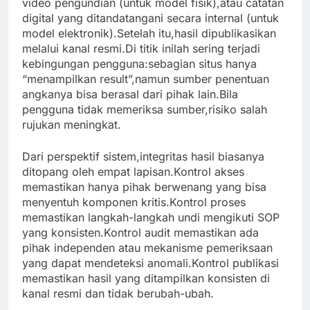
video pengundian (untuk model fisik),atau catatan
digital yang ditandatangani secara internal (untuk
model elektronik).Setelah itu,hasil dipublikasikan
melalui kanal resmi.Di titik inilah sering terjadi
kebingungan pengguna:sebagian situs hanya
“menampilkan result”,namun sumber penentuan
angkanya bisa berasal dari pihak lain.Bila
pengguna tidak memeriksa sumber,risiko salah
rujukan meningkat.
Dari perspektif sistem,integritas hasil biasanya
ditopang oleh empat lapisan.Kontrol akses
memastikan hanya pihak berwenang yang bisa
menyentuh komponen kritis.Kontrol proses
memastikan langkah-langkah undi mengikuti SOP
yang konsisten.Kontrol audit memastikan ada
pihak independen atau mekanisme pemeriksaan
yang dapat mendeteksi anomali.Kontrol publikasi
memastikan hasil yang ditampilkan konsisten di
kanal resmi dan tidak berubah-ubah.