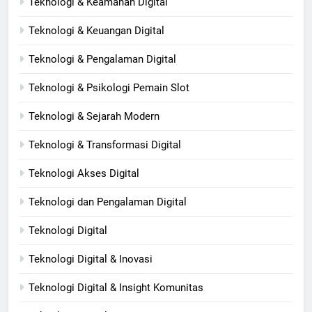
Teknologi & Keamanan Digital
Teknologi & Keuangan Digital
Teknologi & Pengalaman Digital
Teknologi & Psikologi Pemain Slot
Teknologi & Sejarah Modern
Teknologi & Transformasi Digital
Teknologi Akses Digital
Teknologi dan Pengalaman Digital
Teknologi Digital
Teknologi Digital & Inovasi
Teknologi Digital & Insight Komunitas