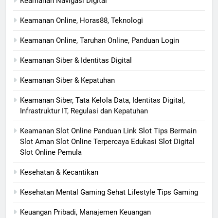
Keamanan Navigasi Digital
Keamanan Online, Horas88, Teknologi
Keamanan Online, Taruhan Online, Panduan Login
Keamanan Siber & Identitas Digital
Keamanan Siber & Kepatuhan
Keamanan Siber, Tata Kelola Data, Identitas Digital,
Infrastruktur IT, Regulasi dan Kepatuhan
Keamanan Slot Online Panduan Link Slot Tips Bermain
Slot Aman Slot Online Terpercaya Edukasi Slot Digital
Slot Online Pemula
Kesehatan & Kecantikan
Kesehatan Mental Gaming Sehat Lifestyle Tips Gaming
Keuangan Pribadi, Manajemen Keuangan