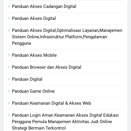
Panduan Akses Cadangan Digital
Panduan Akses Digital
Panduan Akses Digital,Optimalisasi Layanan,Manajemen
Sistem Online,Infrastruktur Platform,Pengalaman
Pengguna
Panduan Akses Mobile
Panduan Browser dan Akses Digital
Panduan Digital
Panduan Game Online
Panduan Keamanan Digital & Akses Web
Panduan Login Aman Keamanan Akses Digital Edukasi
Pengguna Pemula Manajemen Aktivitas Judi Online
Strategi Bermain Terkontrol