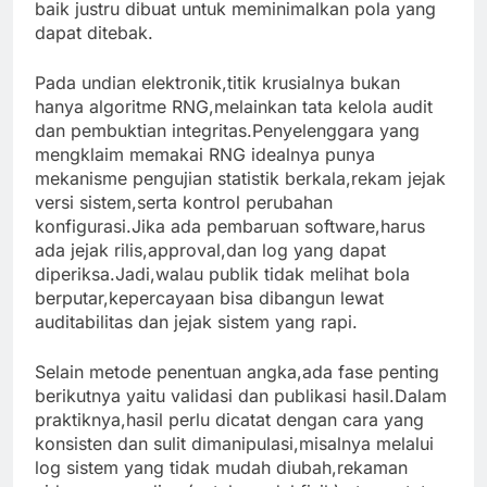
baik justru dibuat untuk meminimalkan pola yang
dapat ditebak.
Pada undian elektronik,titik krusialnya bukan
hanya algoritme RNG,melainkan tata kelola audit
dan pembuktian integritas.Penyelenggara yang
mengklaim memakai RNG idealnya punya
mekanisme pengujian statistik berkala,rekam jejak
versi sistem,serta kontrol perubahan
konfigurasi.Jika ada pembaruan software,harus
ada jejak rilis,approval,dan log yang dapat
diperiksa.Jadi,walau publik tidak melihat bola
berputar,kepercayaan bisa dibangun lewat
auditabilitas dan jejak sistem yang rapi.
Selain metode penentuan angka,ada fase penting
berikutnya yaitu validasi dan publikasi hasil.Dalam
praktiknya,hasil perlu dicatat dengan cara yang
konsisten dan sulit dimanipulasi,misalnya melalui
log sistem yang tidak mudah diubah,rekaman