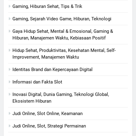
Gaming, Hiburan Sehat, Tips & Trik
Gaming, Sejarah Video Game, Hiburan, Teknologi
Gaya Hidup Sehat, Mental & Emosional, Gaming &
Hiburan, Manajemen Waktu, Kebiasaan Positif
Hidup Sehat, Produktivitas, Kesehatan Mental, Self-
Improvement, Manajemen Waktu
Identitas Brand dan Kepercayaan Digital
Informasi dan Fakta Slot
Inovasi Digital, Dunia Gaming, Teknologi Global,
Ekosistem Hiburan
Judi Online, Slot Online, Keamanan
Judi Online, Slot, Strategi Permainan