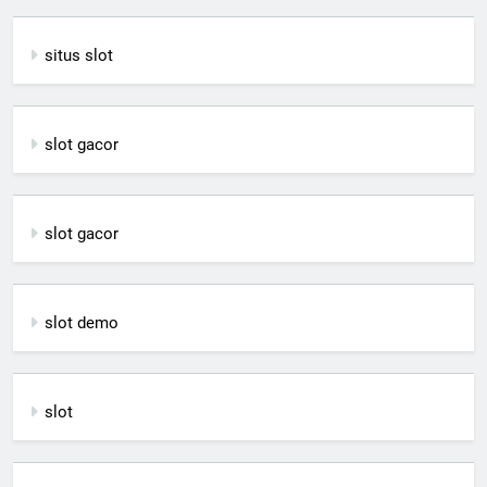
situs slot
slot gacor
slot gacor
slot demo
slot