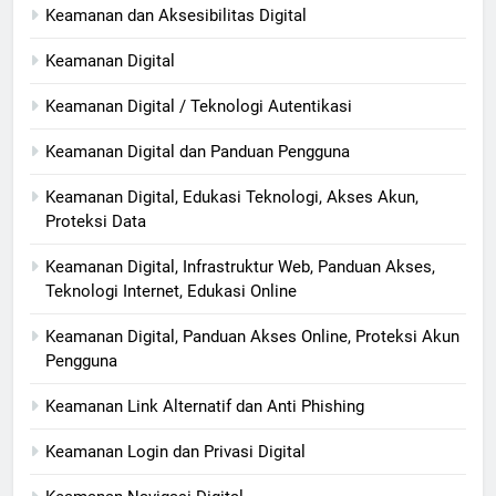
Keamanan dan Aksesibilitas Digital
Keamanan Digital
Keamanan Digital / Teknologi Autentikasi
Keamanan Digital dan Panduan Pengguna
Keamanan Digital, Edukasi Teknologi, Akses Akun,
Proteksi Data
Keamanan Digital, Infrastruktur Web, Panduan Akses,
Teknologi Internet, Edukasi Online
Keamanan Digital, Panduan Akses Online, Proteksi Akun
Pengguna
Keamanan Link Alternatif dan Anti Phishing
Keamanan Login dan Privasi Digital