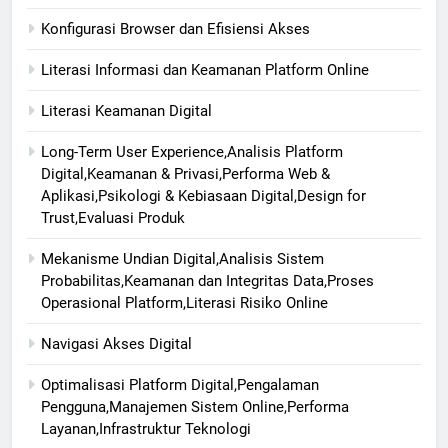
Konfigurasi Browser dan Efisiensi Akses
Literasi Informasi dan Keamanan Platform Online
Literasi Keamanan Digital
Long-Term User Experience,Analisis Platform
Digital,Keamanan & Privasi,Performa Web &
Aplikasi,Psikologi & Kebiasaan Digital,Design for
Trust,Evaluasi Produk
Mekanisme Undian Digital,Analisis Sistem
Probabilitas,Keamanan dan Integritas Data,Proses
Operasional Platform,Literasi Risiko Online
Navigasi Akses Digital
Optimalisasi Platform Digital,Pengalaman
Pengguna,Manajemen Sistem Online,Performa
Layanan,Infrastruktur Teknologi