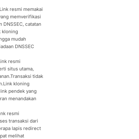
Link resmi memakai
yang memverifikasi
gan DNSSEC, catatan
k kloning
ingga mudah
etiadaan DNSSEC
Link resmi
rti situs utama,
anan.Transaksi tidak
m.Link kloning
 link pendek yang
paran menandakan
Link resmi
s transaksi dari
rapa lapis redirect
pat melihat