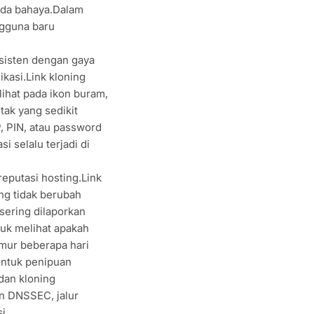
nda bahaya.Dalam
ngguna baru
nsisten dengan gaya
ikasi.Link kloning
lihat pada ikon buram,
tak yang sedikit
, PIN, atau password
i selalu terjadi di
eputasi hosting.Link
ang tidak berubah
sering dilaporkan
tuk melihat apakah
umur beberapa hari
untuk penipuan
dan kloning
an DNSSEC, jalur
si