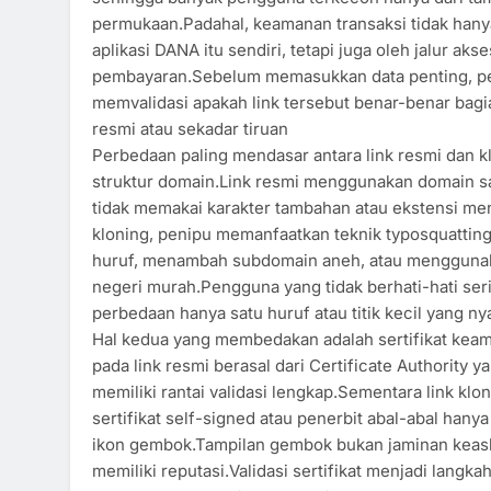
permukaan.Padahal, keamanan transaksi tidak hany
aplikasi DANA itu sendiri, tetapi juga oleh jalur ak
pembayaran.Sebelum memasukkan data penting, p
memvalidasi apakah link tersebut benar-benar bagi
resmi atau sekadar tiruan
Perbedaan paling mendasar antara link resmi dan kl
struktur domain.Link resmi menggunakan domain s
tidak memakai karakter tambahan atau ekstensi me
kloning, penipu memanfaatkan teknik typosquatti
huruf, menambah subdomain aneh, atau menggunak
negeri murah.Pengguna yang tidak berhati-hati seri
perbedaan hanya satu huruf atau titik kecil yang nyar
Hal kedua yang membedakan adalah sertifikat keam
pada link resmi berasal dari Certificate Authority 
memiliki rantai validasi lengkap.Sementara link kl
sertifikat self-signed atau penerbit abal-abal han
ikon gembok.Tampilan gembok bukan jaminan keaslia
memiliki reputasi.Validasi sertifikat menjadi langka