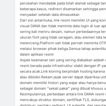
perubahan mendadak pada bilah alamat sebagai ta
beberapa kasus, redirect disamarkan sehingga pe
menyadari setelah data dimasukkan
Dari sisi antarmuka, link resmi memiliki UI yang ko
visual DANA dan tidak meminta data login di luar apl
sering kali meniru desain, namun perbedaannya ter
ukuran font yang tidak seragam, atau elemen tata le
melenceng.Platform sah tidak pernah meminta OTP
melalui browser pihak ketiga.Semua tahap autentikas
dalam aplikasi resmi
Aspek keamanan lain yang sering diabaikan adalah r
resmi berada pada infrastruktur stabil dengan IP y
secara acak.Link kloning berpindah hosting karena 
atau diblokir.Rekam jejak server dapat diperiksa un
domain memiliki histori yang wajar atau hanya ber
sebagai domain “sekali pakai” yang dibuat khusus 
Kesimpulannya, perbedaan antara link DANA resmi 
mencakup struktur domain, sertifikat TLS, dukung
distribusi, perilaku redirect, UI autentik, dan reputa