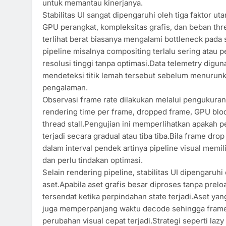
untuk memantau kinerjanya.
Stabilitas UI sangat dipengaruhi oleh tiga faktor 
GPU perangkat, kompleksitas grafis, dan beban thr
terlihat berat biasanya mengalami bottleneck pada 
pipeline misalnya compositing terlalu sering atau 
resolusi tinggi tanpa optimasi.Data telemetry digu
mendeteksi titik lemah tersebut sebelum menurunk
pengalaman.
Observasi frame rate dilakukan melalui pengukuran
rendering time per frame, dropped frame, GPU bloc
thread stall.Pengujian ini memperlihatkan apakah
terjadi secara gradual atau tiba tiba.Bila frame drop
dalam interval pendek artinya pipeline visual memil
dan perlu tindakan optimasi.
Selain rendering pipeline, stabilitas UI dipengaruhi
aset.Apabila aset grafis besar diproses tanpa prelo
tersendat ketika perpindahan state terjadi.Aset yan
juga memperpanjang waktu decode sehingga frame
perubahan visual cepat terjadi.Strategi seperti lazy