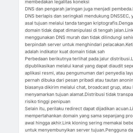
membedakan legalitas koneksi
DNS dan pengarah jaringan juga menjadi pembeda.
DNS berlapis dan seringkali mendukung DNSSEC, 
asal tujuan melalui tanda tangan kriptografis.Den
domain tidak dapat dimanipulasi di tengah jalan.Lin
menggunakan DNS murah dan tidak dilindungi seh
berpindah server untuk menghindari pelacakan.K
adalah indikator kuat domain tidak sah
Perbedaan berikutnya terlihat pada jalur distribusi.
dipublikasikan melalui kanal yang dapat diaudit sepe
aplikasi resmi, atau pengumuman dari penyedia lay
pernah dibuka dari pesan pribadi atau tautan anoni
biasanya dikirim melalui chat, broadcast grup, atau
menyamarkan tujuan alamat.Distribusi tidak trans
risiko tinggi penipuan
Selain itu, perilaku redirect dapat dijadikan acuan.
mempertahankan domain yang sama sepanjang prose
awal hingga akhir.Link kloning sering memakai bebe
untuk menyembunyikan server tujuan.Pengguna da