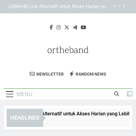
Skip
Cara Mengoptimalkan Browser untuk Mengakses
to
KAYA787 Alternatif secara Stabil
content
Cara Memeriksa Keamanan Halaman KAYA787
Alternatif sebelum Digunakan
EDWINSLOT Link Alternatif untuk Akses Harian
yang Lebih Fleksibel dan Aman
LEBAH4D Link Alternatif untuk Akses Harian yang
Lebih Fleksibel dan Aman
Cara Mengoptimalkan Browser untuk Mengakses
KAYA787 Alternatif secara Stabil
Orthe Band
Nikmati Musik Indie Terbaik Dari Orthe
Cara Memeriksa Keamanan Halaman KAYA787
NEWSLETTER
RANDOM NEWS
Alternatif sebelum Digunakan
Band. Ikuti Jadwal Konser Dan Temukan
Karya Musik Terbaru Mereka.
MENU
WINSLOT Link Alternatif untuk Akses Harian yang Lebih Flek
HEADLINES
Weeks Ago