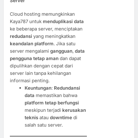
Server
Cloud hosting memungkinkan
Kaya787 untuk
menduplikasi data
ke beberapa server, menciptakan
redudansi
yang meningkatkan
keandalan platform
. Jika satu
server mengalami
gangguan
,
data
pengguna tetap aman
dan dapat
dipulihkan dengan cepat dari
server lain tanpa kehilangan
informasi penting.
Keuntungan
:
Redundansi
data
memastikan bahwa
platform tetap berfungsi
meskipun terjadi
kerusakan
teknis
atau
downtime
di
salah satu server.