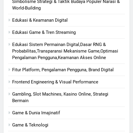
Simbolisme Strategi & Taktik Budaya Populer Narasi &
World-Building
Edukasi & Keamanan Digital
Edukasi Game & Tren Streaming
Edukasi Sistem Permainan Digital,Dasar RNG &
Probabilitas,Transparansi Mekanisme Game,Optimasi
Pengalaman Pengguna,Keamanan Akses Online
Fitur Platform, Pengalaman Pengguna, Brand Digital
Frontend Engineering & Visual Performance
Gambling, Slot Machines, Kasino Online, Strategi
Bermain
Game & Dunia Imajinatif
Game & Teknologi