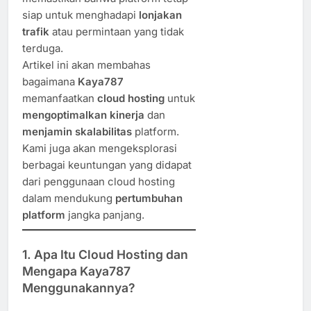
siap untuk menghadapi
lonjakan
trafik
atau permintaan yang tidak
terduga.
Artikel ini akan membahas
bagaimana
Kaya787
memanfaatkan
cloud hosting
untuk
mengoptimalkan kinerja
dan
menjamin skalabilitas
platform.
Kami juga akan mengeksplorasi
berbagai keuntungan yang didapat
dari penggunaan cloud hosting
dalam mendukung
pertumbuhan
platform
jangka panjang.
1.
Apa Itu Cloud Hosting dan
Mengapa Kaya787
Menggunakannya?