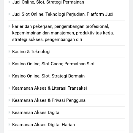
Judi Online, Slot, Strategi Permainan
Judi Slot Online, Teknologi Perjudian, Platform Judi
karier dan pekerjaan, pengembangan profesional,
kepemimpinan dan manajemen, produktivitas kerja,
strategi sukses, pengembangan diri
Kasino & Teknologi
Kasino Online, Slot Gacor, Permainan Slot
Kasino Online, Slot, Strategi Bermain
Keamanan Akses & Literasi Transaksi
Keamanan Akses & Privasi Pengguna
Keamanan Akses Digital
Keamanan Akses Digital Harian