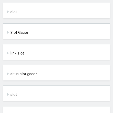
slot
Slot Gacor
link slot
situs slot gacor
slot