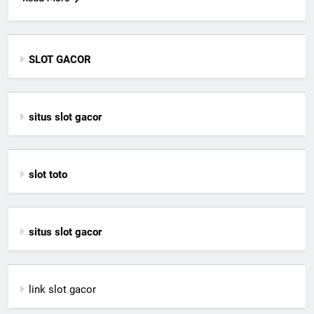
SLOT GACOR
situs slot gacor
slot toto
situs slot gacor
link slot gacor