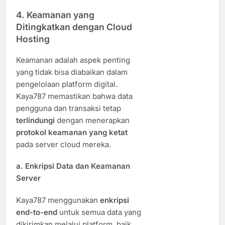
4.
Keamanan yang
Ditingkatkan dengan Cloud
Hosting
Keamanan adalah aspek penting
yang tidak bisa diabaikan dalam
pengelolaan platform digital.
Kaya787 memastikan bahwa data
pengguna dan transaksi tetap
terlindungi
dengan menerapkan
protokol keamanan yang ketat
pada server cloud mereka.
a.
Enkripsi Data dan Keamanan
Server
Kaya787 menggunakan
enkripsi
end-to-end
untuk semua data yang
dikirimkan melalui platform, baik