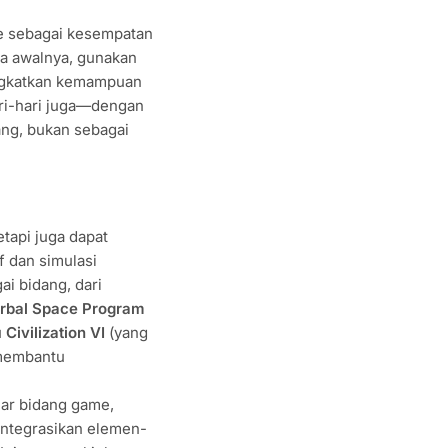
me sebagai kesempatan
da awalnya, gunakan
ingkatkan kemampuan
ari-hari juga—dengan
ang, bukan sebagai
tapi juga dapat
f dan simulasi
i bidang, dari
rbal Space Program
u
Civilization VI
(yang
 membantu
ar bidang game,
ntegrasikan elemen-