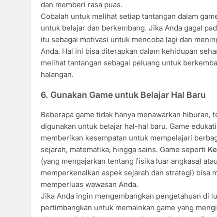
dan memberi rasa puas.
Cobalah untuk melihat setiap tantangan dalam ga
untuk belajar dan berkembang. Jika Anda gagal pa
itu sebagai motivasi untuk mencoba lagi dan men
Anda. Hal ini bisa diterapkan dalam kehidupan seh
melihat tantangan sebagai peluang untuk berkemb
halangan.
6.
Gunakan Game untuk Belajar Hal Baru
Beberapa game tidak hanya menawarkan hiburan, te
digunakan untuk belajar hal-hal baru. Game edukati
memberikan kesempatan untuk mempelajari berbaga
sejarah, matematika, hingga sains. Game seperti
Ke
(yang mengajarkan tentang fisika luar angkasa) ata
memperkenalkan aspek sejarah dan strategi) bisa
memperluas wawasan Anda.
Jika Anda ingin mengembangkan pengetahuan di lu
pertimbangkan untuk memainkan game yang mengi