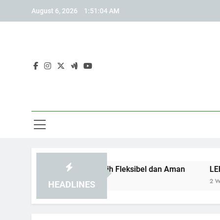
Skip
August 6, 2026
1:51:05 AM
to
content
Ort
Nikmati Mu
s Harian yang Lebih Fleksibel dan Aman
LEBAH4D Link A
2 Weeks Ago
HEADLINES