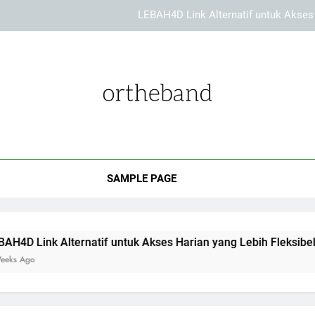
LEBAH4D Link Alternatif untuk Akses
Cara Mengoptimalkan Browser untuk Mengak
Cara Memeriksa Keamanan Halaman KA
EDWINSLOT Link Alternatif untuk Akses 
he Band
LEBAH4D Link Alternatif untuk Akses
sik Indie Terbaik Dari Orthe Band. Ikuti Jadwal Konser Dan T
Cara Mengoptimalkan Browser untuk Mengak
SAMPLE PAGE
Cara Memeriksa Keamanan Halaman KA
lternatif untuk Akses Harian yang Lebih Fleksibel dan Aman