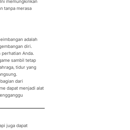
 Ini memungkinkan
an tanpa merasa
eseimbangan adalah
gembangan diri.
 perhatian Anda.
game sambil tetap
ahraga, tidur yang
langsung.
bagian dari
me dapat menjadi alat
 mengganggu
api juga dapat