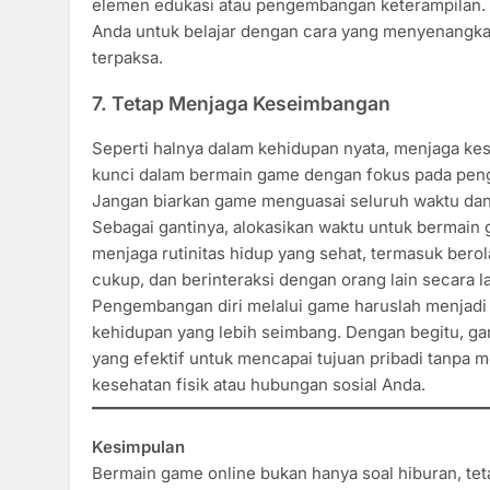
elemen edukasi atau pengembangan keterampilan.
Anda untuk belajar dengan cara yang menyenangk
terpaksa.
7.
Tetap Menjaga Keseimbangan
Seperti halnya dalam kehidupan nyata, menjaga k
kunci dalam bermain game dengan fokus pada pen
Jangan biarkan game menguasai seluruh waktu dan
Sebagai gantinya, alokasikan waktu untuk bermain 
menjaga rutinitas hidup yang sehat, termasuk berol
cukup, dan berinteraksi dengan orang lain secara 
Pengembangan diri melalui game haruslah menjadi 
kehidupan yang lebih seimbang. Dengan begitu, ga
yang efektif untuk mencapai tujuan pribadi tanpa
kesehatan fisik atau hubungan sosial Anda.
Kesimpulan
Bermain game online bukan hanya soal hiburan, tet