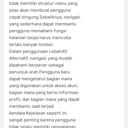
tidak memiliki struktur menu yang
jelas akan membuat pengguna
cepat bingung.Sebaliknya, navigasi
yang sederhana dapat membantu
pengguna memahami fungsi
halaman tanpa harus mencoba
terlalu banyak tombol.
Dalam penggunaan Lebah4D
Alternatif, navigasi yang mudah
dipahami berperan sebagai
penunjuk arah.Pengguna baru
dapat mengetahui bagian mana
yang digunakan untuk akses akun,
bagian mana yang berisi informasi
profil, dan bagian mana yang dapat
membantu saat terjadi
kendala.Kejelasan seperti ini
sangat penting karena pengguna
tidak selalu memiliki pengalaman