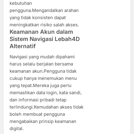
kebutuhan
pengguna.Mengandalkan arahan
yang tidak konsisten dapat
meningkatkan risiko salah akses.
Keamanan Akun dalam
Sistem Navigasi Lebah4D
Alternatif
Navigasi yang mudah dipahami
harus selalu berjalan bersama
keamanan akun.Pengguna tidak
cukup hanya menemukan menu
yang tepat.Mereka juga perlu
memastikan data login, kata sandi,
dan informasi pribadi tetap
terlindungi.Kemudahan akses tidak
boleh membuat pengguna
mengabaikan prinsip keamanan
digital.