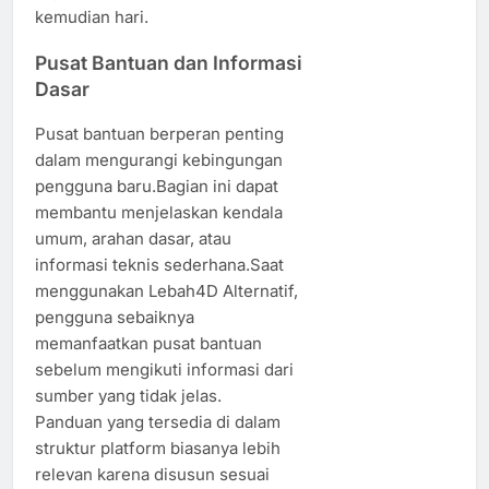
kemudian hari.
Pusat Bantuan dan Informasi
Dasar
Pusat bantuan berperan penting
dalam mengurangi kebingungan
pengguna baru.Bagian ini dapat
membantu menjelaskan kendala
umum, arahan dasar, atau
informasi teknis sederhana.Saat
menggunakan Lebah4D Alternatif,
pengguna sebaiknya
memanfaatkan pusat bantuan
sebelum mengikuti informasi dari
sumber yang tidak jelas.
Panduan yang tersedia di dalam
struktur platform biasanya lebih
relevan karena disusun sesuai