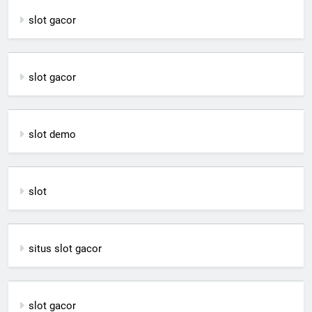
slot gacor
slot gacor
slot demo
slot
situs slot gacor
slot gacor