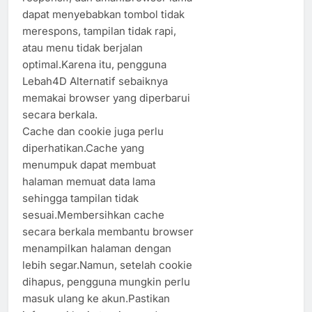
dapat menyebabkan tombol tidak
merespons, tampilan tidak rapi,
atau menu tidak berjalan
optimal.Karena itu, pengguna
Lebah4D Alternatif sebaiknya
memakai browser yang diperbarui
secara berkala.
Cache dan cookie juga perlu
diperhatikan.Cache yang
menumpuk dapat membuat
halaman memuat data lama
sehingga tampilan tidak
sesuai.Membersihkan cache
secara berkala membantu browser
menampilkan halaman dengan
lebih segar.Namun, setelah cookie
dihapus, pengguna mungkin perlu
masuk ulang ke akun.Pastikan