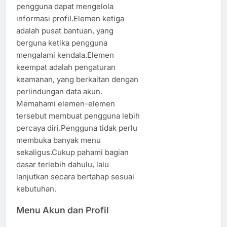
pengguna dapat mengelola
informasi profil.Elemen ketiga
adalah pusat bantuan, yang
berguna ketika pengguna
mengalami kendala.Elemen
keempat adalah pengaturan
keamanan, yang berkaitan dengan
perlindungan data akun.
Memahami elemen-elemen
tersebut membuat pengguna lebih
percaya diri.Pengguna tidak perlu
membuka banyak menu
sekaligus.Cukup pahami bagian
dasar terlebih dahulu, lalu
lanjutkan secara bertahap sesuai
kebutuhan.
Menu Akun dan Profil