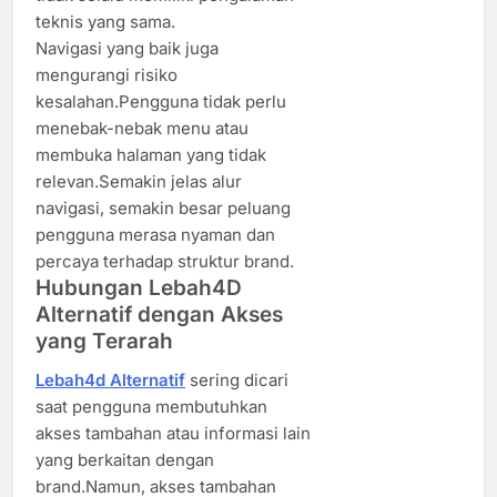
teknis yang sama.
Navigasi yang baik juga
mengurangi risiko
kesalahan.Pengguna tidak perlu
menebak-nebak menu atau
membuka halaman yang tidak
relevan.Semakin jelas alur
navigasi, semakin besar peluang
pengguna merasa nyaman dan
percaya terhadap struktur brand.
Hubungan Lebah4D
Alternatif dengan Akses
yang Terarah
Lebah4d Alternatif
sering dicari
saat pengguna membutuhkan
akses tambahan atau informasi lain
yang berkaitan dengan
brand.Namun, akses tambahan