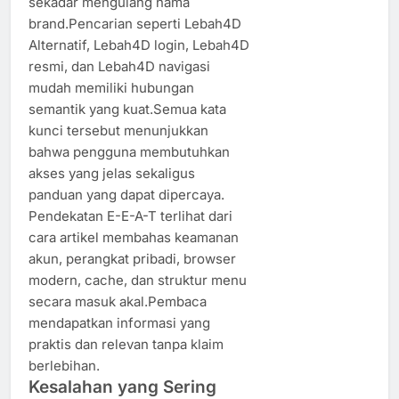
sekadar mengulang nama
brand.Pencarian seperti Lebah4D
Alternatif, Lebah4D login, Lebah4D
resmi, dan Lebah4D navigasi
mudah memiliki hubungan
semantik yang kuat.Semua kata
kunci tersebut menunjukkan
bahwa pengguna membutuhkan
akses yang jelas sekaligus
panduan yang dapat dipercaya.
Pendekatan E-E-A-T terlihat dari
cara artikel membahas keamanan
akun, perangkat pribadi, browser
modern, cache, dan struktur menu
secara masuk akal.Pembaca
mendapatkan informasi yang
praktis dan relevan tanpa klaim
berlebihan.
Kesalahan yang Sering