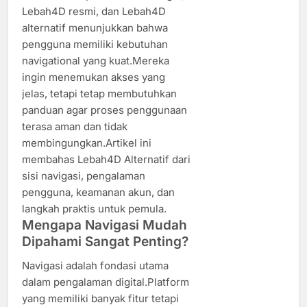
Lebah4D resmi, dan Lebah4D
alternatif menunjukkan bahwa
pengguna memiliki kebutuhan
navigational yang kuat.Mereka
ingin menemukan akses yang
jelas, tetapi tetap membutuhkan
panduan agar proses penggunaan
terasa aman dan tidak
membingungkan.Artikel ini
membahas Lebah4D Alternatif dari
sisi navigasi, pengalaman
pengguna, keamanan akun, dan
langkah praktis untuk pemula.
Mengapa Navigasi Mudah
Dipahami Sangat Penting?
Navigasi adalah fondasi utama
dalam pengalaman digital.Platform
yang memiliki banyak fitur tetapi