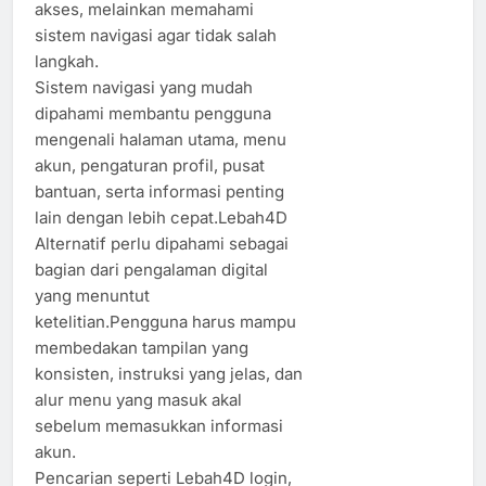
akses, melainkan memahami
sistem navigasi agar tidak salah
langkah.
Sistem navigasi yang mudah
dipahami membantu pengguna
mengenali halaman utama, menu
akun, pengaturan profil, pusat
bantuan, serta informasi penting
lain dengan lebih cepat.Lebah4D
Alternatif perlu dipahami sebagai
bagian dari pengalaman digital
yang menuntut
ketelitian.Pengguna harus mampu
membedakan tampilan yang
konsisten, instruksi yang jelas, dan
alur menu yang masuk akal
sebelum memasukkan informasi
akun.
Pencarian seperti Lebah4D login,