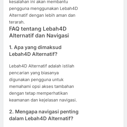
kesalahan ini akan membantu
pengguna menggunakan Lebah4D
Alternatif dengan lebih aman dan
terarah.
FAQ tentang Lebah4D
Alternatif dan Navigasi
1. Apa yang dimaksud
Lebah4D Alternatif?
Lebah4D Alternatif adalah istilah
pencarian yang biasanya
digunakan pengguna untuk
memahami opsi akses tambahan
dengan tetap memperhatikan
keamanan dan kejelasan navigasi.
2. Mengapa navigasi penting
dalam Lebah4D Alternatif?