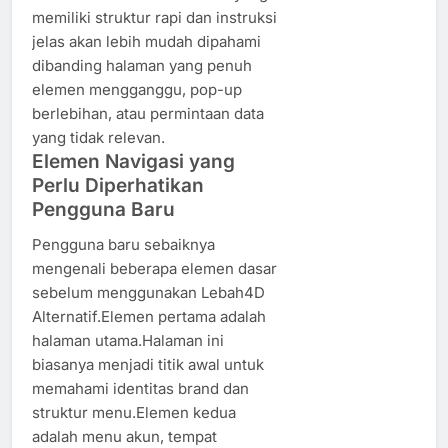
memiliki struktur rapi dan instruksi
jelas akan lebih mudah dipahami
dibanding halaman yang penuh
elemen mengganggu, pop-up
berlebihan, atau permintaan data
yang tidak relevan.
Elemen Navigasi yang
Perlu Diperhatikan
Pengguna Baru
Pengguna baru sebaiknya
mengenali beberapa elemen dasar
sebelum menggunakan Lebah4D
Alternatif.Elemen pertama adalah
halaman utama.Halaman ini
biasanya menjadi titik awal untuk
memahami identitas brand dan
struktur menu.Elemen kedua
adalah menu akun, tempat