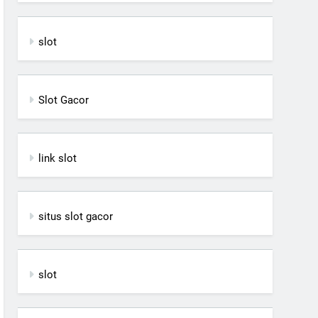
slot
Slot Gacor
link slot
situs slot gacor
slot