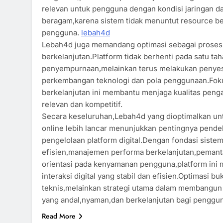
relevan untuk pengguna dengan kondisi jaringan d
beragam,karena sistem tidak menuntut resource ber
pengguna.
lebah4d
Lebah4d juga memandang optimasi sebagai proses
berkelanjutan.Platform tidak berhenti pada satu ta
penyempurnaan,melainkan terus melakukan penyes
perkembangan teknologi dan pola penggunaan.Fok
berkelanjutan ini membantu menjaga kualitas penga
relevan dan kompetitif.
Secara keseluruhan,Lebah4d yang dioptimalkan u
online lebih lancar menunjukkan pentingnya pendek
pengelolaan platform digital.Dengan fondasi siste
efisien,manajemen performa berkelanjutan,pemanta
orientasi pada kenyamanan pengguna,platform in
interaksi digital yang stabil dan efisien.Optimasi b
teknis,melainkan strategi utama dalam membangun
yang andal,nyaman,dan berkelanjutan bagi penggun
Read More