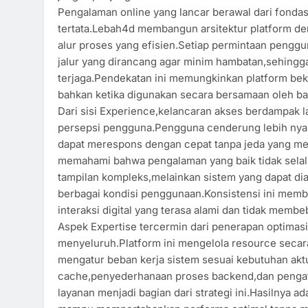
Pengalaman online yang lancar berawal dari fondas
tertata.Lebah4d membangun arsitektur platform d
alur proses yang efisien.Setiap permintaan penggu
jalur yang dirancang agar minim hambatan,sehingg
terjaga.Pendekatan ini memungkinkan platform beke
bahkan ketika digunakan secara bersamaan oleh b
Dari sisi Experience,kelancaran akses berdampak 
persepsi pengguna.Pengguna cenderung lebih nyam
dapat merespons dengan cepat tanpa jeda yang 
memahami bahwa pengalaman yang baik tidak sel
tampilan kompleks,melainkan sistem yang dapat di
berbagai kondisi penggunaan.Konsistensi ini mem
interaksi digital yang terasa alami dan tidak membe
Aspek Expertise tercermin dari penerapan optimasi
menyeluruh.Platform ini mengelola resource secar
mengatur beban kerja sistem sesuai kebutuhan akt
cache,penyederhanaan proses backend,dan pengatu
layanan menjadi bagian dari strategi ini.Hasilnya a