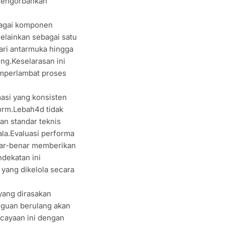
mengorbankan
bagai komponen
melainkan sebagai satu
dari antarmuka hingga
ng.Keselarasan ini
emperlambat proses
masi yang konsisten
orm.Lebah4d tidak
an standar teknis
ala.Evaluasi performa
nar-benar memberikan
dekatan ini
 yang dikelola secara
yang dirasakan
gguan berulang akan
cayaan ini dengan