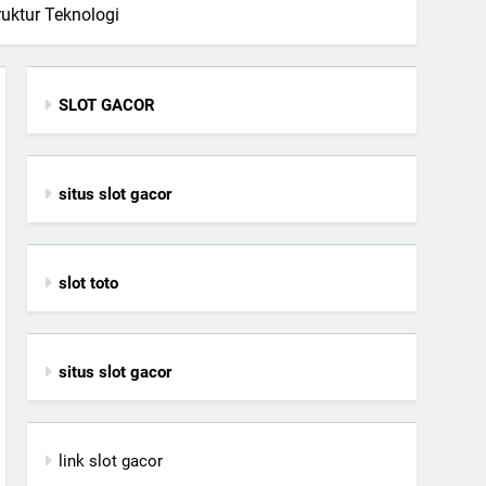
uktur Teknologi
SLOT GACOR
situs slot gacor
slot toto
situs slot gacor
link slot gacor