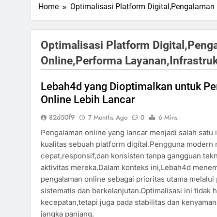
Home
Optimalisasi Platform Digital,Pengalaman
Optimalisasi Platform Digital,Pe
Online,Performa Layanan,Infrastruk
Lebah4d yang Dioptimalkan untuk P
Online Lebih Lancar
82d50f9
7 Months Ago
0
6 Mins
Pengalaman online yang lancar menjadi salah satu 
kualitas sebuah platform digital.Pengguna moder
cepat,responsif,dan konsisten tanpa gangguan te
aktivitas mereka.Dalam konteks ini,Lebah4d mene
pengalaman online sebagai prioritas utama melalui
sistematis dan berkelanjutan.Optimalisasi ini tidak
kecepatan,tetapi juga pada stabilitas dan kenyam
jangka panjang.