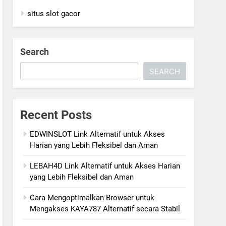
situs slot gacor
Search
SEARCH
Recent Posts
EDWINSLOT Link Alternatif untuk Akses
Harian yang Lebih Fleksibel dan Aman
LEBAH4D Link Alternatif untuk Akses Harian
yang Lebih Fleksibel dan Aman
Cara Mengoptimalkan Browser untuk
Mengakses KAYA787 Alternatif secara Stabil