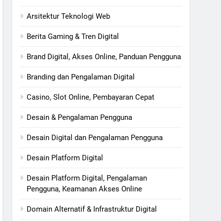
Arsitektur Teknologi Web
Berita Gaming & Tren Digital
Brand Digital, Akses Online, Panduan Pengguna
Branding dan Pengalaman Digital
Casino, Slot Online, Pembayaran Cepat
Desain & Pengalaman Pengguna
Desain Digital dan Pengalaman Pengguna
Desain Platform Digital
Desain Platform Digital, Pengalaman
Pengguna, Keamanan Akses Online
Domain Alternatif & Infrastruktur Digital