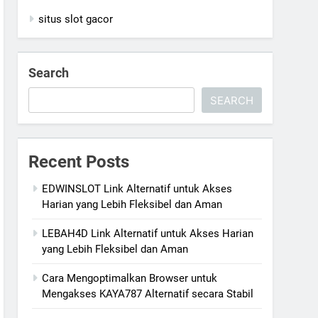
situs slot gacor
Search
SEARCH
Recent Posts
EDWINSLOT Link Alternatif untuk Akses
Harian yang Lebih Fleksibel dan Aman
LEBAH4D Link Alternatif untuk Akses Harian
yang Lebih Fleksibel dan Aman
Cara Mengoptimalkan Browser untuk
Mengakses KAYA787 Alternatif secara Stabil