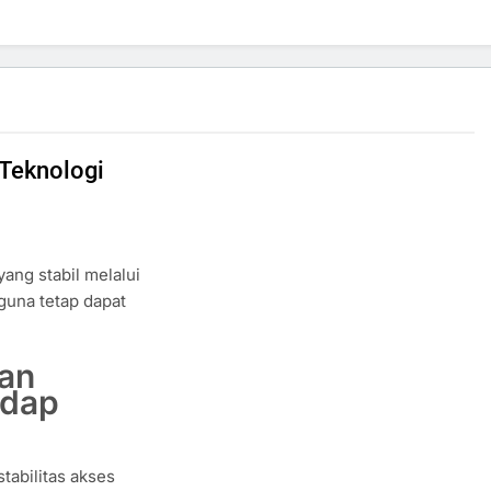
 Teknologi
ang stabil melalui
guna tetap dapat
dan
adap
tabilitas akses