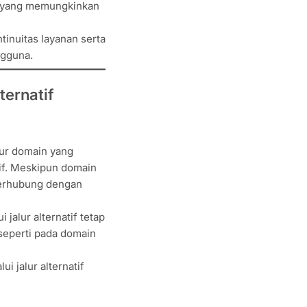
an yang memungkinkan
tinuitas layanan serta
ngguna.
ernatif
ur domain yang
tif. Meskipun domain
terhubung dengan
jalur alternatif tetap
eperti pada domain
i jalur alternatif