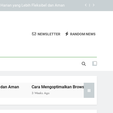
 Harian yang Lebih Fleksibel dan Aman
ses KAYA787 Alternatif secara Stabil
YA787 Alternatif sebelum Digunakan
NEWSLETTER
RANDOM NEWS
Harian yang Lebih Fleksibel dan Aman
 Harian yang Lebih Fleksibel dan Aman
emukan Karya Musik Terbaru Mereka.
ses KAYA787 Alternatif secara Stabil
YA787 Alternatif sebelum Digunakan
an
Cara Mengoptimalkan Browser untuk Mengakses KAYA7
3 Weeks Ago