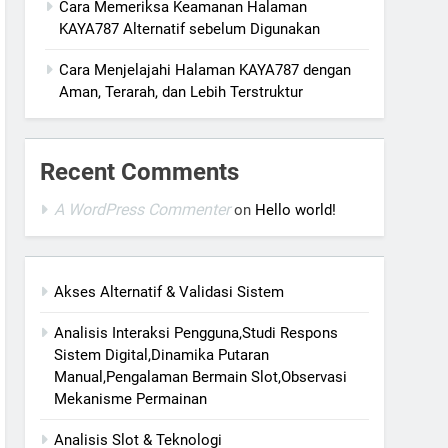
Cara Memeriksa Keamanan Halaman
KAYA787 Alternatif sebelum Digunakan
Cara Menjelajahi Halaman KAYA787 dengan
Aman, Terarah, dan Lebih Terstruktur
Recent Comments
A WordPress Commenter
on
Hello world!
Akses Alternatif & Validasi Sistem
Analisis Interaksi Pengguna,Studi Respons
Sistem Digital,Dinamika Putaran
Manual,Pengalaman Bermain Slot,Observasi
Mekanisme Permainan
Analisis Slot & Teknologi