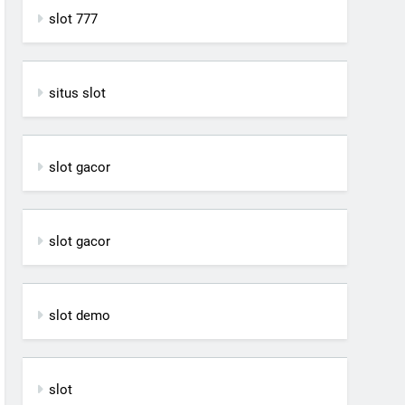
slot 777
situs slot
slot gacor
slot gacor
slot demo
slot