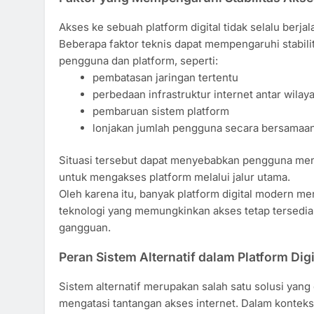
Akses ke sebuah platform digital tidak selalu berja
Beberapa faktor teknis dapat mempengaruhi stabili
pengguna dan platform, seperti:
pembatasan jaringan tertentu
perbedaan infrastruktur internet antar wilay
pembaruan sistem platform
lonjakan jumlah pengguna secara bersamaa
Situasi tersebut dapat menyebabkan pengguna men
untuk mengakses platform melalui jalur utama.
Oleh karena itu, banyak platform digital modern 
teknologi yang memungkinkan akses tetap tersedia
gangguan.
Peran Sistem Alternatif dalam Platform Digi
Sistem alternatif merupakan salah satu solusi yang
mengatasi tantangan akses internet. Dalam kontek