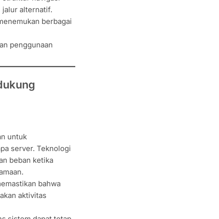
lur alternatif.
 menemukan berbagai
nan penggunaan
ndukung
an untuk
pa server. Teknologi
an beban ketika
samaan.
memastikan bahwa
akan aktivitas
ns sistem dapat tetap