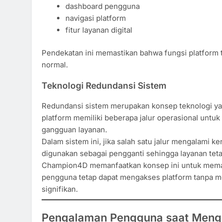
dashboard pengguna
navigasi platform
fitur layanan digital
Pendekatan ini memastikan bahwa fungsi platform t
normal.
Teknologi Redundansi Sistem
Redundansi sistem merupakan konsep teknologi 
platform memiliki beberapa jalur operasional untu
gangguan layanan.
Dalam sistem ini, jika salah satu jalur mengalami ken
digunakan sebagai pengganti sehingga layanan teta
Champion4D memanfaatkan konsep ini untuk mema
pengguna tetap dapat mengakses platform tanpa 
signifikan.
Pengalaman Pengguna saat Men