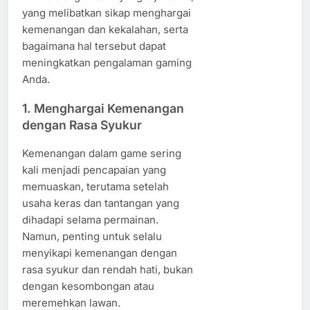
yang melibatkan sikap menghargai
kemenangan dan kekalahan, serta
bagaimana hal tersebut dapat
meningkatkan pengalaman gaming
Anda.
1. Menghargai Kemenangan
dengan Rasa Syukur
Kemenangan dalam game sering
kali menjadi pencapaian yang
memuaskan, terutama setelah
usaha keras dan tantangan yang
dihadapi selama permainan.
Namun, penting untuk selalu
menyikapi kemenangan dengan
rasa syukur dan rendah hati, bukan
dengan kesombongan atau
meremehkan lawan.