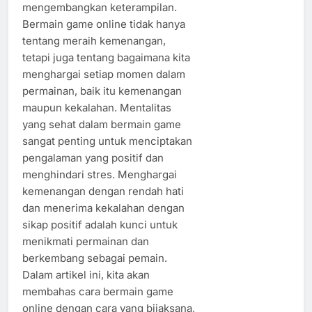
mengembangkan keterampilan.
Bermain game online tidak hanya
tentang meraih kemenangan,
tetapi juga tentang bagaimana kita
menghargai setiap momen dalam
permainan, baik itu kemenangan
maupun kekalahan. Mentalitas
yang sehat dalam bermain game
sangat penting untuk menciptakan
pengalaman yang positif dan
menghindari stres. Menghargai
kemenangan dengan rendah hati
dan menerima kekalahan dengan
sikap positif adalah kunci untuk
menikmati permainan dan
berkembang sebagai pemain.
Dalam artikel ini, kita akan
membahas cara bermain game
online dengan cara yang bijaksana,