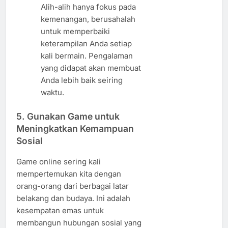
Alih-alih hanya fokus pada
kemenangan, berusahalah
untuk memperbaiki
keterampilan Anda setiap
kali bermain. Pengalaman
yang didapat akan membuat
Anda lebih baik seiring
waktu.
5. Gunakan Game untuk
Meningkatkan Kemampuan
Sosial
Game online sering kali
mempertemukan kita dengan
orang-orang dari berbagai latar
belakang dan budaya. Ini adalah
kesempatan emas untuk
membangun hubungan sosial yang