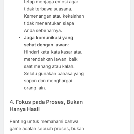
tetap menjaga emosi agar
tidak terbawa suasana.
Kemenangan atau kekalahan
tidak menentukan siapa
Anda sebenarnya.
Jaga komunikasi yang
sehat dengan lawan
:
Hindari kata-kata kasar atau
merendahkan lawan, baik
saat menang atau kalah.
Selalu gunakan bahasa yang
sopan dan menghargai
orang lain.
4. Fokus pada Proses, Bukan
Hanya Hasil
Penting untuk memahami bahwa
game adalah sebuah proses, bukan