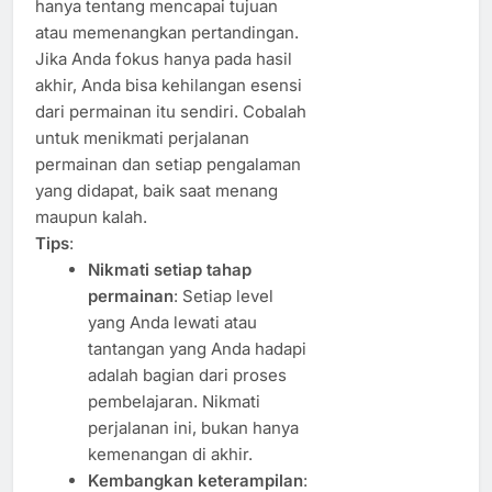
hanya tentang mencapai tujuan
atau memenangkan pertandingan.
Jika Anda fokus hanya pada hasil
akhir, Anda bisa kehilangan esensi
dari permainan itu sendiri. Cobalah
untuk menikmati perjalanan
permainan dan setiap pengalaman
yang didapat, baik saat menang
maupun kalah.
Tips
:
Nikmati setiap tahap
permainan
: Setiap level
yang Anda lewati atau
tantangan yang Anda hadapi
adalah bagian dari proses
pembelajaran. Nikmati
perjalanan ini, bukan hanya
kemenangan di akhir.
Kembangkan keterampilan
: