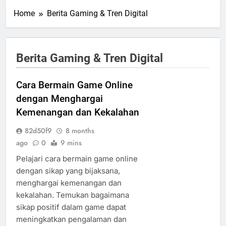
Home
Berita Gaming & Tren Digital
Berita Gaming & Tren Digital
Cara Bermain Game Online
dengan Menghargai
Kemenangan dan Kekalahan
82d50f9
8 months
ago
0
9 mins
Pelajari cara bermain game online
dengan sikap yang bijaksana,
menghargai kemenangan dan
kekalahan. Temukan bagaimana
sikap positif dalam game dapat
meningkatkan pengalaman dan