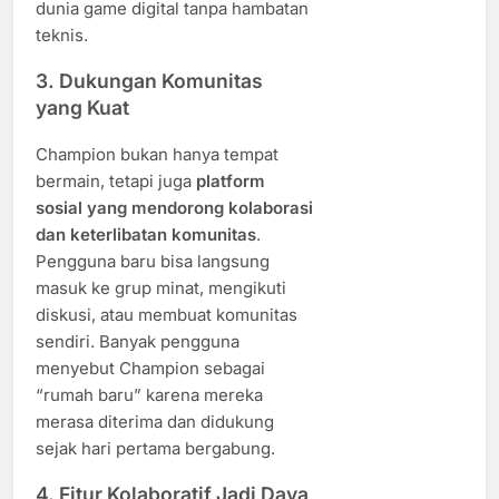
dunia game digital tanpa hambatan
teknis.
3. Dukungan Komunitas
yang Kuat
Champion bukan hanya tempat
bermain, tetapi juga
platform
sosial yang mendorong kolaborasi
dan keterlibatan komunitas
.
Pengguna baru bisa langsung
masuk ke grup minat, mengikuti
diskusi, atau membuat komunitas
sendiri. Banyak pengguna
menyebut Champion sebagai
“rumah baru” karena mereka
merasa diterima dan didukung
sejak hari pertama bergabung.
4. Fitur Kolaboratif Jadi Daya