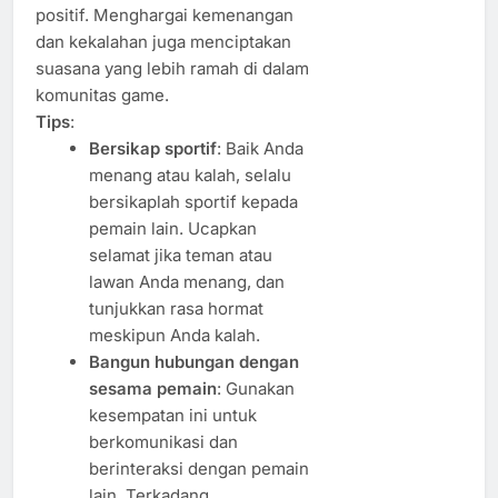
positif. Menghargai kemenangan
dan kekalahan juga menciptakan
suasana yang lebih ramah di dalam
komunitas game.
Tips
:
Bersikap sportif
: Baik Anda
menang atau kalah, selalu
bersikaplah sportif kepada
pemain lain. Ucapkan
selamat jika teman atau
lawan Anda menang, dan
tunjukkan rasa hormat
meskipun Anda kalah.
Bangun hubungan dengan
sesama pemain
: Gunakan
kesempatan ini untuk
berkomunikasi dan
berinteraksi dengan pemain
lain. Terkadang,