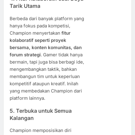
Tarik Utama
Berbeda dari banyak platform yang
hanya fokus pada kompetisi,
Champion menyertakan
fitur
kolaboratif seperti proyek
bersama, konten komunitas, dan
forum strategi
. Gamer tidak hanya
bermain, tapi juga bisa berbagi ide,
mengembangkan taktik, bahkan
membangun tim untuk keperluan
kompetitif ataupun kreatif. Inilah
yang membedakan Champion dari
platform lainnya.
5. Terbuka untuk Semua
Kalangan
Champion memposisikan diri