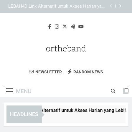
Skip
Cara Mengoptimalkan Browser untuk Mengakses
to
KAYA787 Alternatif secara Stabil
content
Cara Memeriksa Keamanan Halaman KAYA787
Alternatif sebelum Digunakan
EDWINSLOT Link Alternatif untuk Akses Harian
yang Lebih Fleksibel dan Aman
LEBAH4D Link Alternatif untuk Akses Harian yang
Lebih Fleksibel dan Aman
Cara Mengoptimalkan Browser untuk Mengakses
KAYA787 Alternatif secara Stabil
Orthe Band
Nikmati Musik Indie Terbaik Dari Orthe
Cara Memeriksa Keamanan Halaman KAYA787
NEWSLETTER
RANDOM NEWS
Alternatif sebelum Digunakan
Band. Ikuti Jadwal Konser Dan Temukan
Karya Musik Terbaru Mereka.
MENU
WINSLOT Link Alternatif untuk Akses Harian yang Lebih Flek
HEADLINES
Weeks Ago