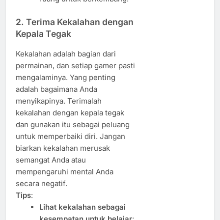
2. Terima Kekalahan dengan
Kepala Tegak
Kekalahan adalah bagian dari
permainan, dan setiap gamer pasti
mengalaminya. Yang penting
adalah bagaimana Anda
menyikapinya. Terimalah
kekalahan dengan kepala tegak
dan gunakan itu sebagai peluang
untuk memperbaiki diri. Jangan
biarkan kekalahan merusak
semangat Anda atau
mempengaruhi mental Anda
secara negatif.
Tips
:
Lihat kekalahan sebagai
kesempatan untuk belajar
: