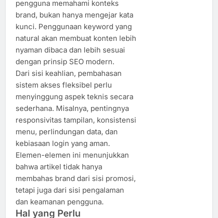
pengguna memahami konteks
brand, bukan hanya mengejar kata
kunci. Penggunaan keyword yang
natural akan membuat konten lebih
nyaman dibaca dan lebih sesuai
dengan prinsip SEO modern.
Dari sisi keahlian, pembahasan
sistem akses fleksibel perlu
menyinggung aspek teknis secara
sederhana. Misalnya, pentingnya
responsivitas tampilan, konsistensi
menu, perlindungan data, dan
kebiasaan login yang aman.
Elemen-elemen ini menunjukkan
bahwa artikel tidak hanya
membahas brand dari sisi promosi,
tetapi juga dari sisi pengalaman
dan keamanan pengguna.
Hal yang Perlu