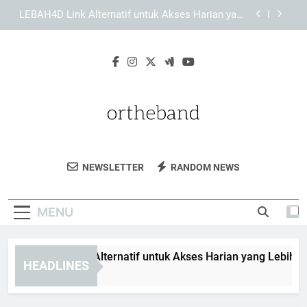
Skip
Cara Mengoptimalkan Browser untuk Mengakses
to
KAYA787 Alternatif secara Stabil
content
Cara Memeriksa Keamanan Halaman KAYA787
Alternatif sebelum Digunakan
EDWINSLOT Link Alternatif untuk Akses Harian
yang Lebih Fleksibel dan Aman
LEBAH4D Link Alternatif untuk Akses Harian yang
Lebih Fleksibel dan Aman
Cara Mengoptimalkan Browser untuk Mengakses
KAYA787 Alternatif secara Stabil
Orthe Band
Nikmati Musik Indie Terbaik Dari Orthe
Cara Memeriksa Keamanan Halaman KAYA787
NEWSLETTER
RANDOM NEWS
Alternatif sebelum Digunakan
Band. Ikuti Jadwal Konser Dan Temukan
Karya Musik Terbaru Mereka.
MENU
WINSLOT Link Alternatif untuk Akses Harian yang Lebih Fleks
HEADLINES
Weeks Ago