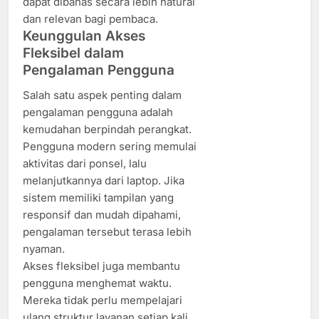
dapat dibahas secara lebih natural
dan relevan bagi pembaca.
Keunggulan Akses
Fleksibel dalam
Pengalaman Pengguna
Salah satu aspek penting dalam
pengalaman pengguna adalah
kemudahan berpindah perangkat.
Pengguna modern sering memulai
aktivitas dari ponsel, lalu
melanjutkannya dari laptop. Jika
sistem memiliki tampilan yang
responsif dan mudah dipahami,
pengalaman tersebut terasa lebih
nyaman.
Akses fleksibel juga membantu
pengguna menghemat waktu.
Mereka tidak perlu mempelajari
ulang struktur layanan setiap kali