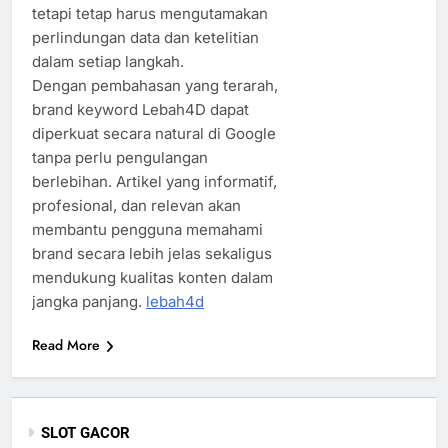
tetapi tetap harus mengutamakan
perlindungan data dan ketelitian
dalam setiap langkah.
Dengan pembahasan yang terarah,
brand keyword Lebah4D dapat
diperkuat secara natural di Google
tanpa perlu pengulangan
berlebihan. Artikel yang informatif,
profesional, dan relevan akan
membantu pengguna memahami
brand secara lebih jelas sekaligus
mendukung kualitas konten dalam
jangka panjang.
lebah4d
Read More
SLOT GACOR