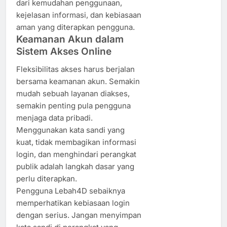
dari kemudahan penggunaan,
kejelasan informasi, dan kebiasaan
aman yang diterapkan pengguna.
Keamanan Akun dalam
Sistem Akses Online
Fleksibilitas akses harus berjalan
bersama keamanan akun. Semakin
mudah sebuah layanan diakses,
semakin penting pula pengguna
menjaga data pribadi.
Menggunakan kata sandi yang
kuat, tidak membagikan informasi
login, dan menghindari perangkat
publik adalah langkah dasar yang
perlu diterapkan.
Pengguna Lebah4D sebaiknya
memperhatikan kebiasaan login
dengan serius. Jangan menyimpan