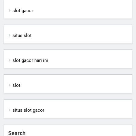
slot gacor
situs slot
slot gacor hari ini
slot
situs slot gacor
Search