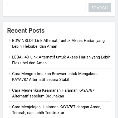
SEARCH
Recent Posts
EDWINSLOT Link Alternatif untuk Akses Harian yang
Lebih Fleksibel dan Aman
LEBAH4D Link Alternatif untuk Akses Harian yang Lebih
Fleksibel dan Aman
Cara Mengoptimalkan Browser untuk Mengakses
KAYA787 Alternatif secara Stabil
Cara Memeriksa Keamanan Halaman KAYA787
Alternatif sebelum Digunakan
Cara Menjelajahi Halaman KAYA787 dengan Aman,
Terarah, dan Lebih Terstruktur