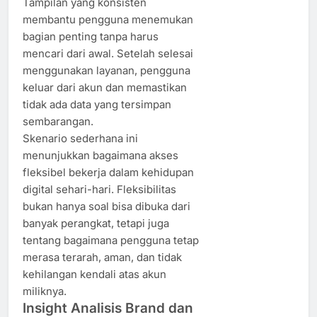
Tampilan yang konsisten
membantu pengguna menemukan
bagian penting tanpa harus
mencari dari awal. Setelah selesai
menggunakan layanan, pengguna
keluar dari akun dan memastikan
tidak ada data yang tersimpan
sembarangan.
Skenario sederhana ini
menunjukkan bagaimana akses
fleksibel bekerja dalam kehidupan
digital sehari-hari. Fleksibilitas
bukan hanya soal bisa dibuka dari
banyak perangkat, tetapi juga
tentang bagaimana pengguna tetap
merasa terarah, aman, dan tidak
kehilangan kendali atas akun
miliknya.
Insight Analisis Brand dan