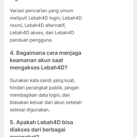
Variasi pencarian yang umum
meliputi Lebah4D login, Lebah4D
resmi, Lebah4D alternatif,
Lebah4D akses, dan Lebah4D
panduan pengguna.
4. Bagaimana cara menjaga
keamanan akun saat
mengakses Lebah4D?
Gunakan kata sandi yang kuat,
hindari perangkat publik, jangan
membagikan data login, dan
biasakan keluar dari akun setelah
selesai digunakan.
5. Apakah Lebah4D bisa
diakses dari berbagai
perangkat?