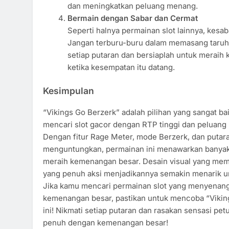
dan meningkatkan peluang menang.
Bermain dengan Sabar dan Cermat
Seperti halnya permainan slot lainnya, kesab
Jangan terburu-buru dalam memasang taruha
setiap putaran dan bersiaplah untuk merai
ketika kesempatan itu datang.
Kesimpulan
“Vikings Go Berzerk” adalah pilihan yang sangat ba
mencari slot gacor dengan RTP tinggi dan peluang
Dengan fitur Rage Meter, mode Berzerk, dan putara
menguntungkan, permainan ini menawarkan banyak
meraih kemenangan besar. Desain visual yang me
yang penuh aksi menjadikannya semakin menarik u
Jika kamu mencari permainan slot yang menyenan
kemenangan besar, pastikan untuk mencoba “Viking
ini! Nikmati setiap putaran dan rasakan sensasi pe
penuh dengan kemenangan besar!