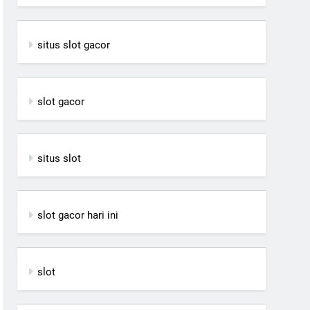
situs slot gacor
slot gacor
situs slot
slot gacor hari ini
slot