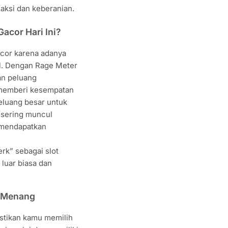
aksi dan keberanian.
acor Hari Ini?
acor karena adanya
ul. Dengan Rage Meter
an peluang
g memberi kesempatan
eluang besar untuk
 sering muncul
 mendapatkan
erk” sebagai slot
luar biasa dan
s Menang
stikan kamu memilih