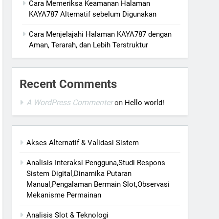
Cara Memeriksa Keamanan Halaman
KAYA787 Alternatif sebelum Digunakan
Cara Menjelajahi Halaman KAYA787 dengan
Aman, Terarah, dan Lebih Terstruktur
Recent Comments
A WordPress Commenter
on
Hello world!
Akses Alternatif & Validasi Sistem
Analisis Interaksi Pengguna,Studi Respons
Sistem Digital,Dinamika Putaran
Manual,Pengalaman Bermain Slot,Observasi
Mekanisme Permainan
Analisis Slot & Teknologi