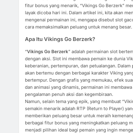
fitur bonus yang menarik, “Vikings Go Berzerk” men
layak dicoba hari ini. Dalam artikel ini, kita akan m
mengenai permainan ini, mengapa disebut slot gac
cara memaksimalkan peluang untuk menang besar.
Apa Itu Vikings Go Berzerk?
“
Vikings Go Berzerk
” adalah permainan slot berte
dengan aksi. Slot ini membawa pemain ke dunia Vi
keberanian, pertempuran, dan petualangan. Dalam 
akan bertemu dengan berbagai karakter Viking yang
bertempur. Dengan grafis yang memukau, efek su
dan animasi yang dinamis, permainan ini membawa
pengalaman penuh aksi dan kegembiraan.
Namun, selain tema yang epik, yang membuat “Viki
semakin menarik adalah RTP (Return to Player) yang
memberikan peluang besar untuk meraih kemenan
berbagai fitur bonus yang meningkatkan peluang m
menjadi pilihan ideal bagi pemain yang ingin men