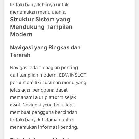
terlalu banyak hanya untuk
menemukan menu utama.
Struktur Sistem yang
Mendukung Tampilan
Modern
Navigasi yang Ringkas dan
Terarah
Navigasi adalah bagian penting
dari tampilan modern. EDWINSLOT
perlu memiliki susunan menu yang
jelas agar pengguna dapat
memahami alur platform sejak
awal. Navigasi yang baik tidak
membuat pengguna berpindah
terlalu banyak halaman untuk
menemukan informasi penting.