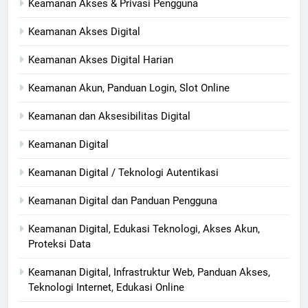
Keamanan Akses & Privasi Pengguna
Keamanan Akses Digital
Keamanan Akses Digital Harian
Keamanan Akun, Panduan Login, Slot Online
Keamanan dan Aksesibilitas Digital
Keamanan Digital
Keamanan Digital / Teknologi Autentikasi
Keamanan Digital dan Panduan Pengguna
Keamanan Digital, Edukasi Teknologi, Akses Akun,
Proteksi Data
Keamanan Digital, Infrastruktur Web, Panduan Akses,
Teknologi Internet, Edukasi Online