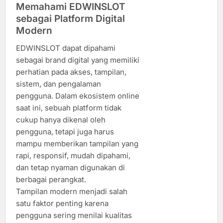
Memahami EDWINSLOT
sebagai Platform Digital
Modern
EDWINSLOT dapat dipahami
sebagai brand digital yang memiliki
perhatian pada akses, tampilan,
sistem, dan pengalaman
pengguna. Dalam ekosistem online
saat ini, sebuah platform tidak
cukup hanya dikenal oleh
pengguna, tetapi juga harus
mampu memberikan tampilan yang
rapi, responsif, mudah dipahami,
dan tetap nyaman digunakan di
berbagai perangkat.
Tampilan modern menjadi salah
satu faktor penting karena
pengguna sering menilai kualitas