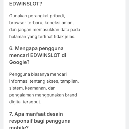
EDWINSLOT?
Gunakan perangkat pribadi,
browser terbaru, koneksi aman,
dan jangan memasukkan data pada
halaman yang terlihat tidak jelas.
6. Mengapa pengguna
mencari EDWINSLOT di
Google?
Pengguna biasanya mencari
informasi tentang akses, tampilan,
sistem, keamanan, dan
pengalaman menggunakan brand
digital tersebut.
7. Apa manfaat desain
responsif bagi pengguna
mobile?