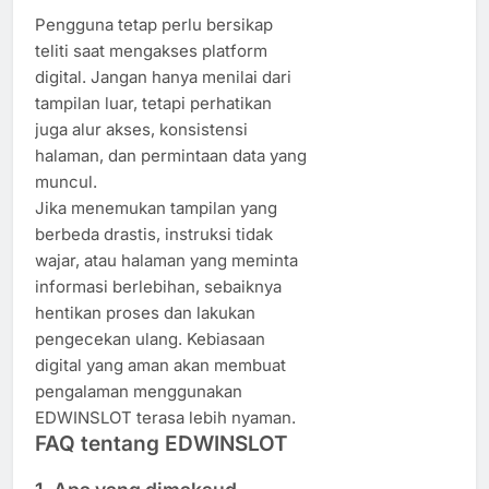
Pengguna tetap perlu bersikap
teliti saat mengakses platform
digital. Jangan hanya menilai dari
tampilan luar, tetapi perhatikan
juga alur akses, konsistensi
halaman, dan permintaan data yang
muncul.
Jika menemukan tampilan yang
berbeda drastis, instruksi tidak
wajar, atau halaman yang meminta
informasi berlebihan, sebaiknya
hentikan proses dan lakukan
pengecekan ulang. Kebiasaan
digital yang aman akan membuat
pengalaman menggunakan
EDWINSLOT terasa lebih nyaman.
FAQ tentang EDWINSLOT