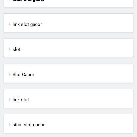
link slot gacor
slot
Slot Gacor
link slot
situs slot gacor