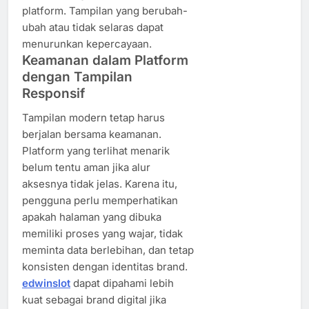
platform. Tampilan yang berubah-
ubah atau tidak selaras dapat
menurunkan kepercayaan.
Keamanan dalam Platform
dengan Tampilan
Responsif
Tampilan modern tetap harus
berjalan bersama keamanan.
Platform yang terlihat menarik
belum tentu aman jika alur
aksesnya tidak jelas. Karena itu,
pengguna perlu memperhatikan
apakah halaman yang dibuka
memiliki proses yang wajar, tidak
meminta data berlebihan, dan tetap
konsisten dengan identitas brand.
edwinslot
dapat dipahami lebih
kuat sebagai brand digital jika