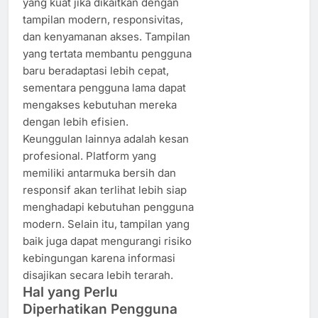
yang kuat jika dikaitkan dengan
tampilan modern, responsivitas,
dan kenyamanan akses. Tampilan
yang tertata membantu pengguna
baru beradaptasi lebih cepat,
sementara pengguna lama dapat
mengakses kebutuhan mereka
dengan lebih efisien.
Keunggulan lainnya adalah kesan
profesional. Platform yang
memiliki antarmuka bersih dan
responsif akan terlihat lebih siap
menghadapi kebutuhan pengguna
modern. Selain itu, tampilan yang
baik juga dapat mengurangi risiko
kebingungan karena informasi
disajikan secara lebih terarah.
Hal yang Perlu
Diperhatikan Pengguna