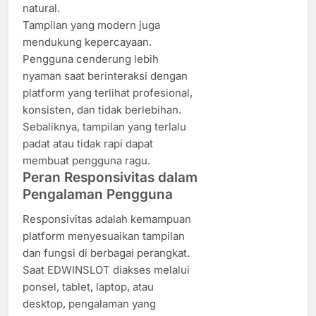
natural.
Tampilan yang modern juga
mendukung kepercayaan.
Pengguna cenderung lebih
nyaman saat berinteraksi dengan
platform yang terlihat profesional,
konsisten, dan tidak berlebihan.
Sebaliknya, tampilan yang terlalu
padat atau tidak rapi dapat
membuat pengguna ragu.
Peran Responsivitas dalam
Pengalaman Pengguna
Responsivitas adalah kemampuan
platform menyesuaikan tampilan
dan fungsi di berbagai perangkat.
Saat EDWINSLOT diakses melalui
ponsel, tablet, laptop, atau
desktop, pengalaman yang