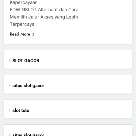
Kepercayaan
EDWINSLOT Alternatif dan Cara
Memilih Jalur Akses yang Lebih
Terpercaya
Read More
SLOT GACOR
situs slot gacor
slot toto
situs slot gacor