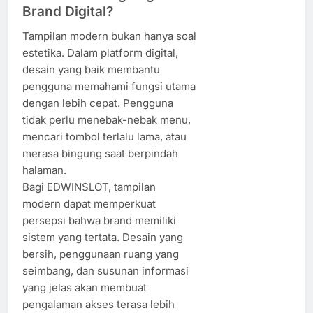
Brand Digital?
Tampilan modern bukan hanya soal
estetika. Dalam platform digital,
desain yang baik membantu
pengguna memahami fungsi utama
dengan lebih cepat. Pengguna
tidak perlu menebak-nebak menu,
mencari tombol terlalu lama, atau
merasa bingung saat berpindah
halaman.
Bagi EDWINSLOT, tampilan
modern dapat memperkuat
persepsi bahwa brand memiliki
sistem yang tertata. Desain yang
bersih, penggunaan ruang yang
seimbang, dan susunan informasi
yang jelas akan membuat
pengalaman akses terasa lebih