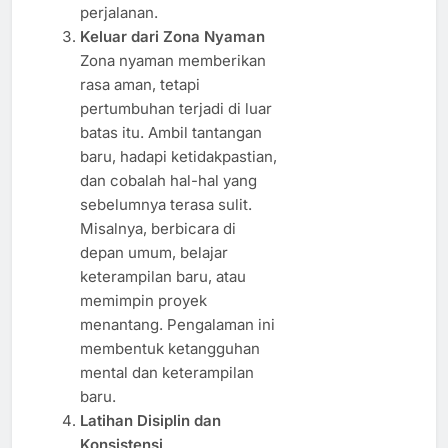
perjalanan.
Keluar dari Zona Nyaman
Zona nyaman memberikan
rasa aman, tetapi
pertumbuhan terjadi di luar
batas itu. Ambil tantangan
baru, hadapi ketidakpastian,
dan cobalah hal-hal yang
sebelumnya terasa sulit.
Misalnya, berbicara di
depan umum, belajar
keterampilan baru, atau
memimpin proyek
menantang. Pengalaman ini
membentuk ketangguhan
mental dan keterampilan
baru.
Latihan Disiplin dan
Konsistensi