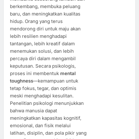
berkembang, membuka peluang
baru, dan meningkatkan kualitas
hidup. Orang yang terus
mendorong diri untuk maju akan
lebih resilien menghadapi
tantangan, lebih kreatif dalam
menemukan solusi, dan lebih
percaya diri dalam mengambil
keputusan. Secara psikologis,
proses ini membentuk
mental
toughness
—kemampuan untuk
tetap fokus, tegar, dan optimis
meski menghadapi kesulitan.
Penelitian psikologi menunjukkan
bahwa manusia dapat
meningkatkan kapasitas kognitif,
emosional, dan fisik melalui
latihan, disiplin, dan pola pikir yang