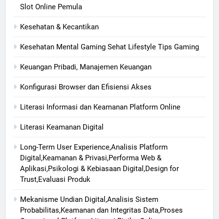
Slot Online Pemula
Kesehatan & Kecantikan
Kesehatan Mental Gaming Sehat Lifestyle Tips Gaming
Keuangan Pribadi, Manajemen Keuangan
Konfigurasi Browser dan Efisiensi Akses
Literasi Informasi dan Keamanan Platform Online
Literasi Keamanan Digital
Long-Term User Experience,Analisis Platform
Digital,Keamanan & Privasi,Performa Web &
Aplikasi,Psikologi & Kebiasaan Digital,Design for
Trust,Evaluasi Produk
Mekanisme Undian Digital,Analisis Sistem
Probabilitas,Keamanan dan Integritas Data,Proses