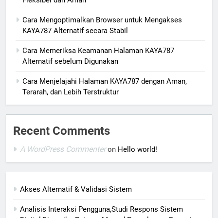
Cara Mengoptimalkan Browser untuk Mengakses
KAYA787 Alternatif secara Stabil
Cara Memeriksa Keamanan Halaman KAYA787
Alternatif sebelum Digunakan
Cara Menjelajahi Halaman KAYA787 dengan Aman,
Terarah, dan Lebih Terstruktur
Recent Comments
A WordPress Commenter
on
Hello world!
Akses Alternatif & Validasi Sistem
Analisis Interaksi Pengguna,Studi Respons Sistem