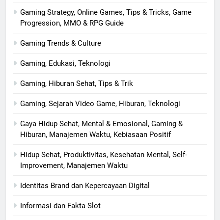
Gaming Strategy, Online Games, Tips & Tricks, Game
Progression, MMO & RPG Guide
Gaming Trends & Culture
Gaming, Edukasi, Teknologi
Gaming, Hiburan Sehat, Tips & Trik
Gaming, Sejarah Video Game, Hiburan, Teknologi
Gaya Hidup Sehat, Mental & Emosional, Gaming &
Hiburan, Manajemen Waktu, Kebiasaan Positif
Hidup Sehat, Produktivitas, Kesehatan Mental, Self-
Improvement, Manajemen Waktu
Identitas Brand dan Kepercayaan Digital
Informasi dan Fakta Slot