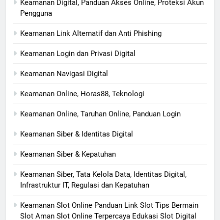
Keamanan Digital, Panduan Akses Online, Proteksi Akun
Pengguna
Keamanan Link Alternatif dan Anti Phishing
Keamanan Login dan Privasi Digital
Keamanan Navigasi Digital
Keamanan Online, Horas88, Teknologi
Keamanan Online, Taruhan Online, Panduan Login
Keamanan Siber & Identitas Digital
Keamanan Siber & Kepatuhan
Keamanan Siber, Tata Kelola Data, Identitas Digital,
Infrastruktur IT, Regulasi dan Kepatuhan
Keamanan Slot Online Panduan Link Slot Tips Bermain
Slot Aman Slot Online Terpercaya Edukasi Slot Digital