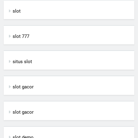
slot
slot 777
situs slot
slot gacor
slot gacor
slot demo