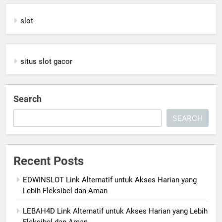
slot
situs slot gacor
Search
SEARCH
Recent Posts
EDWINSLOT Link Alternatif untuk Akses Harian yang
Lebih Fleksibel dan Aman
LEBAH4D Link Alternatif untuk Akses Harian yang Lebih
Fleksibel dan Aman