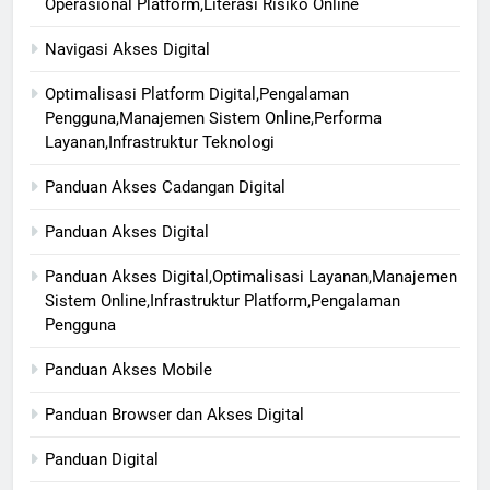
Operasional Platform,Literasi Risiko Online
Navigasi Akses Digital
Optimalisasi Platform Digital,Pengalaman
Pengguna,Manajemen Sistem Online,Performa
Layanan,Infrastruktur Teknologi
Panduan Akses Cadangan Digital
Panduan Akses Digital
Panduan Akses Digital,Optimalisasi Layanan,Manajemen
Sistem Online,Infrastruktur Platform,Pengalaman
Pengguna
Panduan Akses Mobile
Panduan Browser dan Akses Digital
Panduan Digital