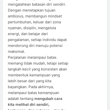
mengalahkan batasan diri sendiri.
Dengan menetapkan tujuan
ambisius, membangun mindset
pertumbuhan, keluar dari zona
nyaman, disiplin, mengelola
energi, dan belajar dari
pengalaman, setiap individu dapat
mendorong diri menuju potensi
maksimal.
Perjalanan melampaui batas
memang tidak mudah, tetapi setiap
langkah kecil yang konsisten akan
membentuk kemampuan yang
lebih besar dari yang kita
bayangkan. Pada akhirnya,
melampaui batas kemampuan
adalah tentang
mengubah cara
kita melihat diri sendiri,