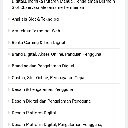
Digital,Dinamika Putaran Manual,Pengalaman Bermain
Slot,Observasi Mekanisme Permainan
Analisis Slot & Teknologi
Arsitektur Teknologi Web
Berita Gaming & Tren Digital
Brand Digital, Akses Online, Panduan Pengguna
Branding dan Pengalaman Digital
Casino, Slot Online, Pembayaran Cepat
Desain & Pengalaman Pengguna
Desain Digital dan Pengalaman Pengguna
Desain Platform Digital
Desain Platform Digital, Pengalaman Pengguna,