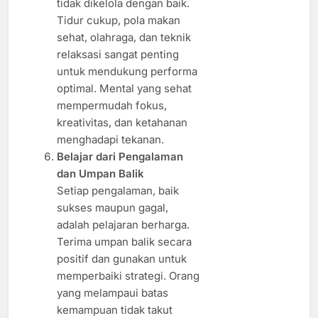
tidak dikelola dengan baik.
Tidur cukup, pola makan
sehat, olahraga, dan teknik
relaksasi sangat penting
untuk mendukung performa
optimal. Mental yang sehat
mempermudah fokus,
kreativitas, dan ketahanan
menghadapi tekanan.
Belajar dari Pengalaman
dan Umpan Balik
Setiap pengalaman, baik
sukses maupun gagal,
adalah pelajaran berharga.
Terima umpan balik secara
positif dan gunakan untuk
memperbaiki strategi. Orang
yang melampaui batas
kemampuan tidak takut