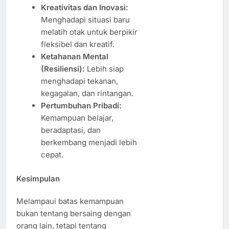
Kreativitas dan Inovasi:
Menghadapi situasi baru
melatih otak untuk berpikir
fleksibel dan kreatif.
Ketahanan Mental
(Resiliensi):
Lebih siap
menghadapi tekanan,
kegagalan, dan rintangan.
Pertumbuhan Pribadi:
Kemampuan belajar,
beradaptasi, dan
berkembang menjadi lebih
cepat.
Kesimpulan
Melampaui batas kemampuan
bukan tentang bersaing dengan
orang lain, tetapi tentang