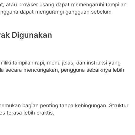
at, atau browser usang dapat memengaruhi tampilan
engguna dapat mengurangi gangguan sebelum
ayak Digunakan
iki tampilan rapi, menu jelas, dan instruksi yang
da secara mencurigakan, pengguna sebaiknya lebih
mukan bagian penting tanpa kebingungan. Struktur
terasa lebih praktis.