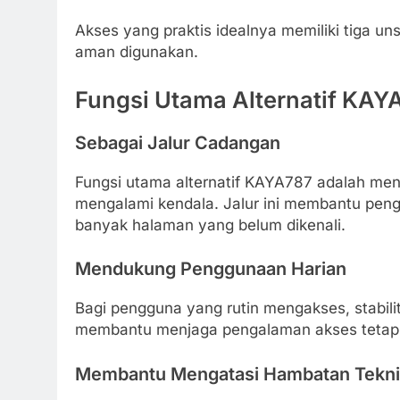
Akses yang praktis idealnya memiliki tiga u
aman digunakan.
Fungsi Utama Alternatif KAY
Sebagai Jalur Cadangan
Fungsi utama alternatif KAYA787 adalah men
mengalami kendala. Jalur ini membantu peng
banyak halaman yang belum dikenali.
Mendukung Penggunaan Harian
Bagi pengguna yang rutin mengakses, stabili
membantu menjaga pengalaman akses tetap t
Membantu Mengatasi Hambatan Tekni