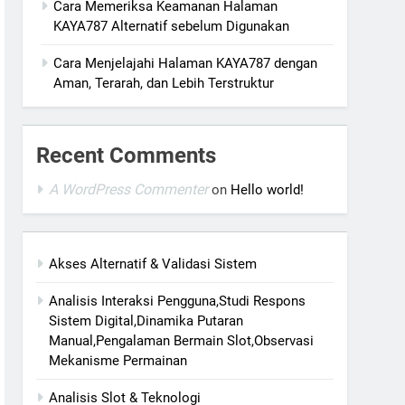
Cara Memeriksa Keamanan Halaman
KAYA787 Alternatif sebelum Digunakan
Cara Menjelajahi Halaman KAYA787 dengan
Aman, Terarah, dan Lebih Terstruktur
Recent Comments
A WordPress Commenter
on
Hello world!
Akses Alternatif & Validasi Sistem
Analisis Interaksi Pengguna,Studi Respons
Sistem Digital,Dinamika Putaran
Manual,Pengalaman Bermain Slot,Observasi
Mekanisme Permainan
Analisis Slot & Teknologi