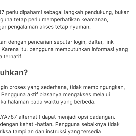
A787 perlu dipahami sebagai langkah pendukung, bukan
guna tetap perlu memperhatikan keamanan,
agar pengalaman akses tetap nyaman.
an dengan pencarian seputar login, daftar, link
n. Karena itu, pengguna membutuhkan informasi yang
lternatif.
tuhkan?
ngin proses yang sederhana, tidak membingungkan,
. Pengguna aktif biasanya mengakses melalui
uka halaman pada waktu yang berbeda.
AYA787 alternatif dapat menjadi opsi cadangan.
 dengan kehati-hatian. Pengguna sebaiknya tidak
a tampilan dan instruksi yang tersedia.