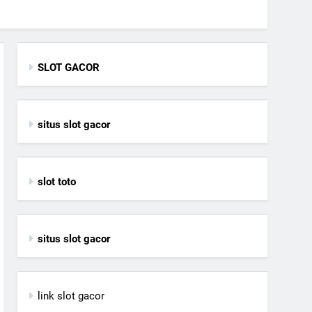
SLOT GACOR
situs slot gacor
slot toto
situs slot gacor
link slot gacor