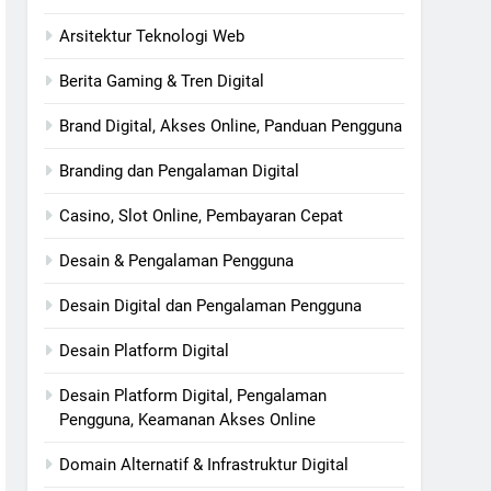
Arsitektur Teknologi Web
Berita Gaming & Tren Digital
Brand Digital, Akses Online, Panduan Pengguna
Branding dan Pengalaman Digital
Casino, Slot Online, Pembayaran Cepat
Desain & Pengalaman Pengguna
Desain Digital dan Pengalaman Pengguna
Desain Platform Digital
Desain Platform Digital, Pengalaman
Pengguna, Keamanan Akses Online
Domain Alternatif & Infrastruktur Digital