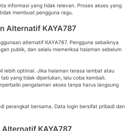
a informasi yang tidak relevan. Proses akses yang
n tidak membuat pengguna ragu.
 Alternatif KAYA787
ggunaan alternatif KAYA787. Pengguna sebaiknya
ingan publik, dan selalu memeriksa halaman sebelum
 lebih optimal. Jika halaman terasa lambat atau
tab yang tidak diperlukan, lalu coba kembali.
perbaiki pengalaman akses tanpa harus langsung
di perangkat bersama. Data login bersifat pribadi dan
 Alternatif KAYA787