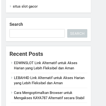
situs slot gacor
Search
SEARCH
Recent Posts
EDWINSLOT Link Alternatif untuk Akses
Harian yang Lebih Fleksibel dan Aman
LEBAH4D Link Alternatif untuk Akses Harian
yang Lebih Fleksibel dan Aman
Cara Mengoptimalkan Browser untuk
Mengakses KAYA787 Alternatif secara Stabil