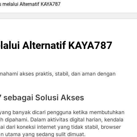
s melalui Alternatif KAYA787
lalui Alternatif KAYA787
hami akses praktis, stabil, dan aman dengan
 sebagai Solusi Akses
k yang banyak dicari pengguna ketika membutuhkan
h dipahami. Dalam aktivitas digital harian, kendala
ai dari koneksi internet yang tidak stabil, browser
 utama yang sedang sulit dimuat.