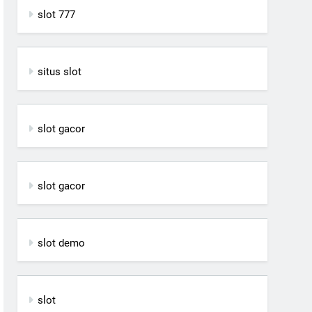
slot 777
situs slot
slot gacor
slot gacor
slot demo
slot