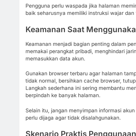
Pengguna perlu waspada jika halaman memint
baik seharusnya memiliki instruksi wajar da
Keamanan Saat Menggunakan
Keamanan menjadi bagian penting dalam pen
memakai perangkat pribadi, menghindari jar
memasukkan data akun.
Gunakan browser terbaru agar halaman tampil
tidak normal, bersihkan cache browser, tutup 
Langkah sederhana ini sering membantu mem
berpindah ke banyak halaman.
Selain itu, jangan menyimpan informasi akun 
perlu dijaga agar tidak disalahgunakan.
Skenario Praktis Penggunaan