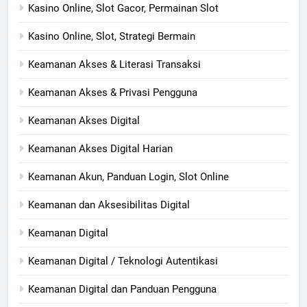
Kasino Online, Slot Gacor, Permainan Slot
Kasino Online, Slot, Strategi Bermain
Keamanan Akses & Literasi Transaksi
Keamanan Akses & Privasi Pengguna
Keamanan Akses Digital
Keamanan Akses Digital Harian
Keamanan Akun, Panduan Login, Slot Online
Keamanan dan Aksesibilitas Digital
Keamanan Digital
Keamanan Digital / Teknologi Autentikasi
Keamanan Digital dan Panduan Pengguna