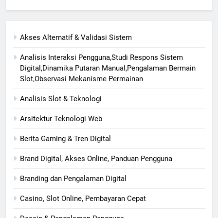
Akses Alternatif & Validasi Sistem
Analisis Interaksi Pengguna,Studi Respons Sistem
Digital,Dinamika Putaran Manual,Pengalaman Bermain
Slot,Observasi Mekanisme Permainan
Analisis Slot & Teknologi
Arsitektur Teknologi Web
Berita Gaming & Tren Digital
Brand Digital, Akses Online, Panduan Pengguna
Branding dan Pengalaman Digital
Casino, Slot Online, Pembayaran Cepat