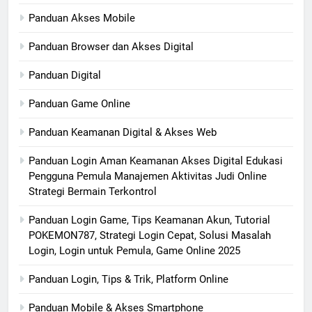
Panduan Akses Mobile
Panduan Browser dan Akses Digital
Panduan Digital
Panduan Game Online
Panduan Keamanan Digital & Akses Web
Panduan Login Aman Keamanan Akses Digital Edukasi
Pengguna Pemula Manajemen Aktivitas Judi Online
Strategi Bermain Terkontrol
Panduan Login Game, Tips Keamanan Akun, Tutorial
POKEMON787, Strategi Login Cepat, Solusi Masalah
Login, Login untuk Pemula, Game Online 2025
Panduan Login, Tips & Trik, Platform Online
Panduan Mobile & Akses Smartphone