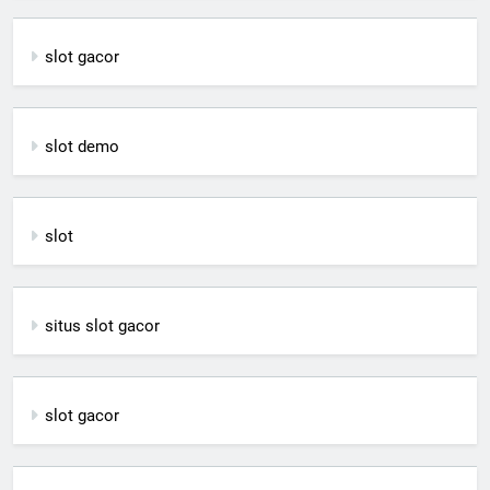
slot gacor
slot demo
slot
situs slot gacor
slot gacor