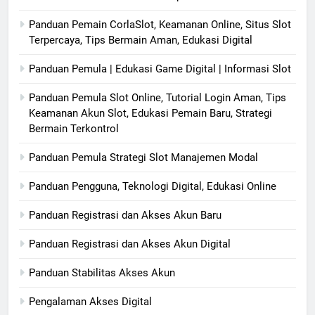
Panduan Pemain CorlaSlot, Keamanan Online, Situs Slot
Terpercaya, Tips Bermain Aman, Edukasi Digital
Panduan Pemula | Edukasi Game Digital | Informasi Slot
Panduan Pemula Slot Online, Tutorial Login Aman, Tips
Keamanan Akun Slot, Edukasi Pemain Baru, Strategi
Bermain Terkontrol
Panduan Pemula Strategi Slot Manajemen Modal
Panduan Pengguna, Teknologi Digital, Edukasi Online
Panduan Registrasi dan Akses Akun Baru
Panduan Registrasi dan Akses Akun Digital
Panduan Stabilitas Akses Akun
Pengalaman Akses Digital