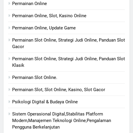
Permainan Online
Permainan Online, Slot, Kasino Online
Permainan Online, Update Game
Permainan Slot Online, Strategi Judi Online, Panduan Slot
Gacor
Permainan Slot Online, Strategi Judi Online, Panduan Slot
Klasik
Permainan Slot Online.
Permainan Slot, Slot Online, Kasino, Slot Gacor
Psikologi Digital & Budaya Online
Sistem Operasional Digital,Stabilitas Platform
Modern,Manajemen Teknologi Online,Pengalaman
Pengguna Berkelanjutan