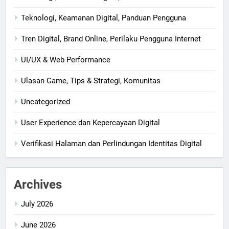
Teknologi, Keamanan Digital, Panduan Pengguna
Tren Digital, Brand Online, Perilaku Pengguna Internet
UI/UX & Web Performance
Ulasan Game, Tips & Strategi, Komunitas
Uncategorized
User Experience dan Kepercayaan Digital
Verifikasi Halaman dan Perlindungan Identitas Digital
Archives
July 2026
June 2026