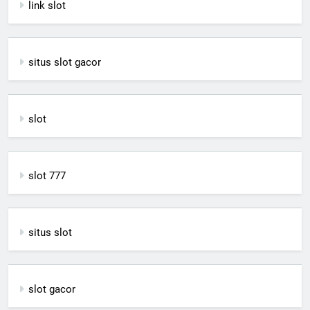
link slot
situs slot gacor
slot
slot 777
situs slot
slot gacor