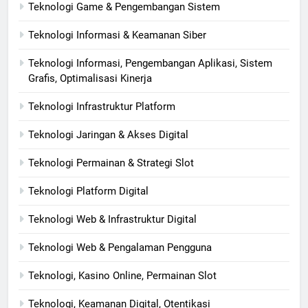
Teknologi Game & Pengembangan Sistem
Teknologi Informasi & Keamanan Siber
Teknologi Informasi, Pengembangan Aplikasi, Sistem
Grafis, Optimalisasi Kinerja
Teknologi Infrastruktur Platform
Teknologi Jaringan & Akses Digital
Teknologi Permainan & Strategi Slot
Teknologi Platform Digital
Teknologi Web & Infrastruktur Digital
Teknologi Web & Pengalaman Pengguna
Teknologi, Kasino Online, Permainan Slot
Teknologi, Keamanan Digital, Otentikasi