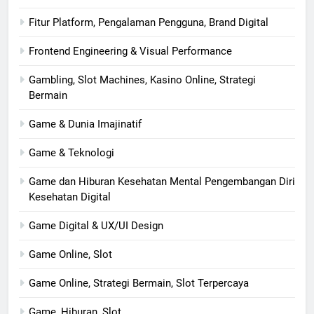
Fitur Platform, Pengalaman Pengguna, Brand Digital
Frontend Engineering & Visual Performance
Gambling, Slot Machines, Kasino Online, Strategi
Bermain
Game & Dunia Imajinatif
Game & Teknologi
Game dan Hiburan Kesehatan Mental Pengembangan Diri
Kesehatan Digital
Game Digital & UX/UI Design
Game Online, Slot
Game Online, Strategi Bermain, Slot Terpercaya
Game, Hiburan, Slot