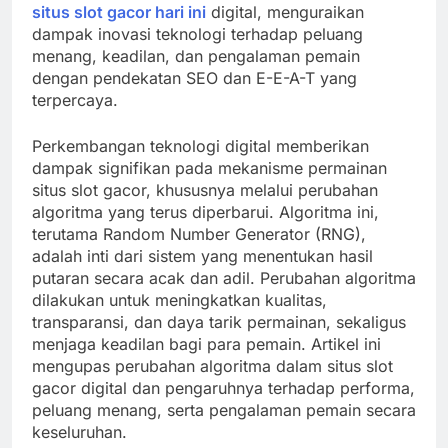
situs slot gacor hari ini
digital, menguraikan
dampak inovasi teknologi terhadap peluang
menang, keadilan, dan pengalaman pemain
dengan pendekatan SEO dan E-E-A-T yang
terpercaya.
Perkembangan teknologi digital memberikan
dampak signifikan pada mekanisme permainan
situs slot gacor, khususnya melalui perubahan
algoritma yang terus diperbarui. Algoritma ini,
terutama Random Number Generator (RNG),
adalah inti dari sistem yang menentukan hasil
putaran secara acak dan adil. Perubahan algoritma
dilakukan untuk meningkatkan kualitas,
transparansi, dan daya tarik permainan, sekaligus
menjaga keadilan bagi para pemain. Artikel ini
mengupas perubahan algoritma dalam situs slot
gacor digital dan pengaruhnya terhadap performa,
peluang menang, serta pengalaman pemain secara
keseluruhan.