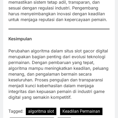
memastikan sistem tetap adil, transparan, dan
sesuai dengan regulasi industri. Pengembang
harus menyeimbangkan inovasi dengan keadilan
untuk menjaga reputasi dan kepercayaan pemain.
Kesimpulan
Perubahan algoritma dalam situs slot gacor digital
merupakan bagian penting dari evolusi teknologi
permainan. Dengan pembaruan yang tepat,
algoritma mampu meningkatkan keadilan, peluang
menang, dan pengalaman bermain secara
keseluruhan. Proses pengujian dan transparansi
menjadi kunci keberhasilan dalam menjaga
integritas dan kepuasan pemain di industri game
digital yang semakin kompetitif.
Tagged:
algoritma slot
Keadilan Permainan