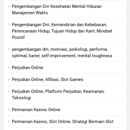
Pengembangan Diri Kesehatan Mental Hiburan
Manajemen Waktu
Pengembangan Diri, Kemandirian dan Kebebasan,
Perencanaan Hidup, Tujuan Hidup dan Karir, Mindset
Positif
pengembangan diri, motivasi, psikologi, performa
optimal, karier, self-improvement, mental toughness
Perjudian Online
Perjudian Online, Afiliasi, Slot Games
Perjudian Online, Platform Perjudian, Keamanan,
Teknologi
Permainan Kasino Online
Permainan Kasino, Slot Online, Strategi Bermain Slot