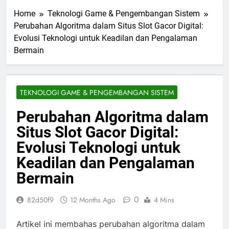
Home
Teknologi Game & Pengembangan Sistem
Perubahan Algoritma dalam Situs Slot Gacor Digital:
Evolusi Teknologi untuk Keadilan dan Pengalaman
Bermain
TEKNOLOGI GAME & PENGEMBANGAN SISTEM
Perubahan Algoritma dalam
Situs Slot Gacor Digital:
Evolusi Teknologi untuk
Keadilan dan Pengalaman
Bermain
0
82d50f9
12 Months Ago
4 Mins
Artikel ini membahas perubahan algoritma dalam