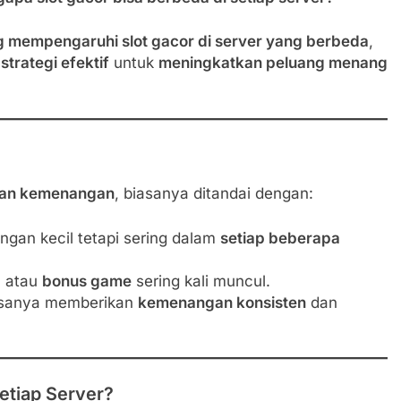
g mempengaruhi slot gacor di server yang berbeda
,
a
strategi efektif
untuk
meningkatkan peluang menang
ikan kemenangan
, biasanya ditandai dengan:
an kecil tetapi sering dalam
setiap beberapa
, atau
bonus game
sering kali muncul.
sanya memberikan
kemenangan konsisten
dan
etiap Server?