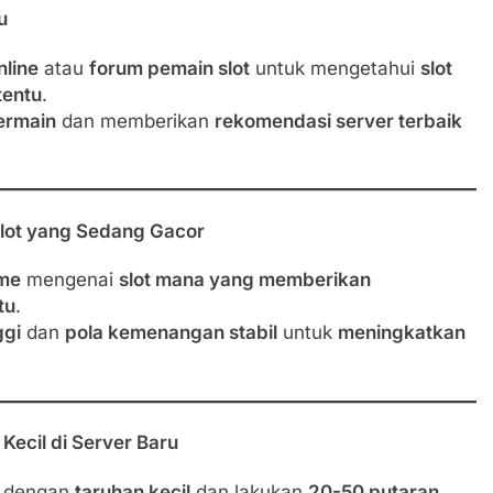
u
nline
atau
forum pemain slot
untuk mengetahui
slot
tentu
.
ermain
dan memberikan
rekomendasi server terbaik
Slot yang Sedang Gacor
ime
mengenai
slot mana yang memberikan
tu
.
ggi
dan
pola kemenangan stabil
untuk
meningkatkan
Kecil di Server Baru
i dengan
taruhan kecil
dan lakukan
20-50 putaran