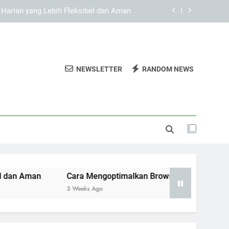
 Harian yang Lebih Fleksibel dan Aman
ses KAYA787 Alternatif secara Stabil
YA787 Alternatif sebelum Digunakan
NEWSLETTER
RANDOM NEWS
Harian yang Lebih Fleksibel dan Aman
 Harian yang Lebih Fleksibel dan Aman
emukan Karya Musik Terbaru Mereka.
ses KAYA787 Alternatif secara Stabil
YA787 Alternatif sebelum Digunakan
Cara Mengoptimalkan Browser untuk Mengakses KAYA787 
3 Weeks Ago