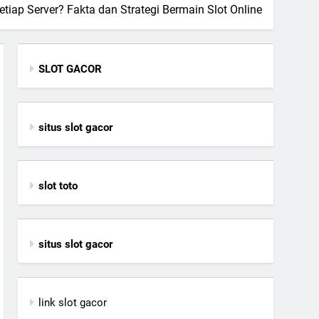
tiap Server? Fakta dan Strategi Bermain Slot Online
SLOT GACOR
situs slot gacor
slot toto
situs slot gacor
link slot gacor