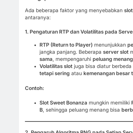
Ada beberapa faktor yang menyebabkan
slo
antaranya:
1. Pengaturan RTP dan Volatilitas pada Serv
RTP (Return to Player)
menunjukkan
pe
jangka panjang. Beberapa
server slot
m
sama
, mempengaruhi
peluang menang
Volatilitas slot
juga bisa diatur berbeda 
tetapi sering
atau
kemenangan besar te
Contoh:
Slot Sweet Bonanza
mungkin memiliki
B
, sehingga peluang menang bisa
ber
2. Pengaruh Algoritma RNG pada Setiap Ser