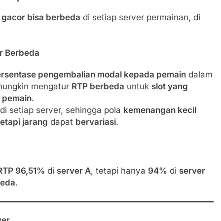
t gacor bisa berbeda
di setiap server permainan, di
er Berbeda
rsentase pengembalian modal kepada pemain
dalam
ungkin mengatur
RTP berbeda
untuk
slot yang
 pemain
.
di setiap server, sehingga pola
kemenangan kecil
tapi jarang
dapat
bervariasi
.
RTP 96,51%
di
server A
, tetapi hanya
94%
di
server
beda
.
ver