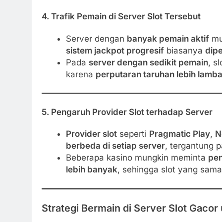
4. Trafik Pemain di Server Slot Tersebut
Server dengan
banyak pemain aktif
mu
sistem jackpot progresif
biasanya
dipe
Pada
server dengan sedikit pemain
, s
karena
perputaran taruhan lebih lamba
5. Pengaruh Provider Slot terhadap Server
Provider slot
seperti
Pragmatic Play
,
N
berbeda di setiap server
, tergantung 
Beberapa kasino mungkin meminta
pen
lebih banyak
, sehingga slot yang sam
Strategi Bermain di Server Slot Gac