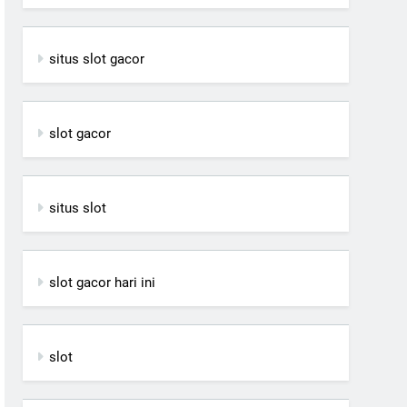
situs slot gacor
slot gacor
situs slot
slot gacor hari ini
slot