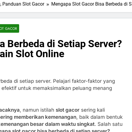
e, Panduan Slot Gacor
Mengapa Slot Gacor Bisa Berbeda di Se
LOT GACOR
a Berbeda di Setiap Server?
ain Slot Online
da di setiap server. Pelajari faktor-faktor yang
 efektif untuk memaksimalkan peluang menang
 acaknya
, namun istilah
slot gacor
sering kali
 sering memberikan kemenangan
, baik dalam bentuk
kemenangan besar dalam waktu singkat
. Salah satu
apa slot gacor bisa berbeda di setiap server?