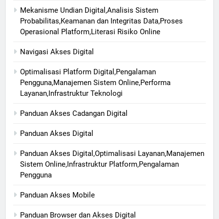
Mekanisme Undian Digital,Analisis Sistem
Probabilitas,Keamanan dan Integritas Data,Proses
Operasional Platform,Literasi Risiko Online
Navigasi Akses Digital
Optimalisasi Platform Digital,Pengalaman
Pengguna,Manajemen Sistem Online,Performa
Layanan,Infrastruktur Teknologi
Panduan Akses Cadangan Digital
Panduan Akses Digital
Panduan Akses Digital,Optimalisasi Layanan,Manajemen
Sistem Online,Infrastruktur Platform,Pengalaman
Pengguna
Panduan Akses Mobile
Panduan Browser dan Akses Digital