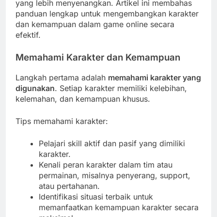
yang lebih menyenangkan. Artikel ini membahas
panduan lengkap untuk mengembangkan karakter
dan kemampuan dalam game online secara
efektif.
Memahami Karakter dan Kemampuan
Langkah pertama adalah
memahami karakter yang
digunakan
. Setiap karakter memiliki kelebihan,
kelemahan, dan kemampuan khusus.
Tips memahami karakter:
Pelajari skill aktif dan pasif yang dimiliki
karakter.
Kenali peran karakter dalam tim atau
permainan, misalnya penyerang, support,
atau pertahanan.
Identifikasi situasi terbaik untuk
memanfaatkan kemampuan karakter secara