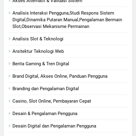
Akses Alternatif & Validasi Sistem
Analisis Interaksi Pengguna,Studi Respons Sistem
Digital,Dinamika Putaran Manual,Pengalaman Bermain
Slot,Observasi Mekanisme Permainan
Analisis Slot & Teknologi
Arsitektur Teknologi Web
Berita Gaming & Tren Digital
Brand Digital, Akses Online, Panduan Pengguna
Branding dan Pengalaman Digital
Casino, Slot Online, Pembayaran Cepat
Desain & Pengalaman Pengguna
Desain Digital dan Pengalaman Pengguna