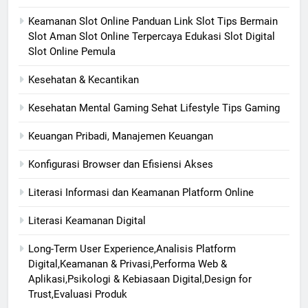
Keamanan Slot Online Panduan Link Slot Tips Bermain
Slot Aman Slot Online Terpercaya Edukasi Slot Digital
Slot Online Pemula
Kesehatan & Kecantikan
Kesehatan Mental Gaming Sehat Lifestyle Tips Gaming
Keuangan Pribadi, Manajemen Keuangan
Konfigurasi Browser dan Efisiensi Akses
Literasi Informasi dan Keamanan Platform Online
Literasi Keamanan Digital
Long-Term User Experience,Analisis Platform
Digital,Keamanan & Privasi,Performa Web &
Aplikasi,Psikologi & Kebiasaan Digital,Design for
Trust,Evaluasi Produk