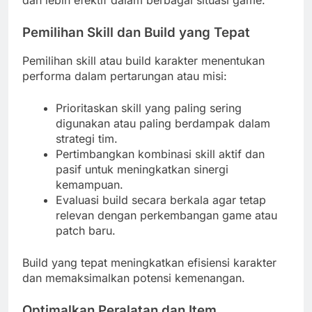
Pemilihan Skill dan Build yang Tepat
Pemilihan skill atau build karakter menentukan
performa dalam pertarungan atau misi:
Prioritaskan skill yang paling sering
digunakan atau paling berdampak dalam
strategi tim.
Pertimbangkan kombinasi skill aktif dan
pasif untuk meningkatkan sinergi
kemampuan.
Evaluasi build secara berkala agar tetap
relevan dengan perkembangan game atau
patch baru.
Build yang tepat meningkatkan efisiensi karakter
dan memaksimalkan potensi kemenangan.
Optimalkan Peralatan dan Item