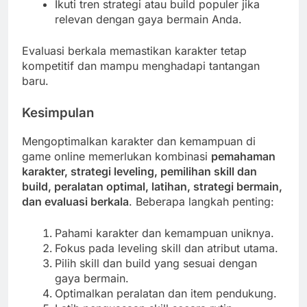
Ikuti tren strategi atau build populer jika
relevan dengan gaya bermain Anda.
Evaluasi berkala memastikan karakter tetap
kompetitif dan mampu menghadapi tantangan
baru.
Kesimpulan
Mengoptimalkan karakter dan kemampuan di
game online memerlukan kombinasi
pemahaman
karakter, strategi leveling, pemilihan skill dan
build, peralatan optimal, latihan, strategi bermain,
dan evaluasi berkala
. Beberapa langkah penting:
Pahami karakter dan kemampuan uniknya.
Fokus pada leveling skill dan atribut utama.
Pilih skill dan build yang sesuai dengan
gaya bermain.
Optimalkan peralatan dan item pendukung.