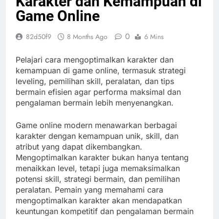
Karakter dan Kemampuan di
Game Online
0
82d50f9
8 Months Ago
6 Mins
Pelajari cara mengoptimalkan karakter dan
kemampuan di game online, termasuk strategi
leveling, pemilihan skill, peralatan, dan tips
bermain efisien agar performa maksimal dan
pengalaman bermain lebih menyenangkan.
Game online modern menawarkan berbagai
karakter dengan kemampuan unik, skill, dan
atribut yang dapat dikembangkan.
Mengoptimalkan karakter bukan hanya tentang
menaikkan level, tetapi juga memaksimalkan
potensi skill, strategi bermain, dan pemilihan
peralatan. Pemain yang memahami cara
mengoptimalkan karakter akan mendapatkan
keuntungan kompetitif dan pengalaman bermain