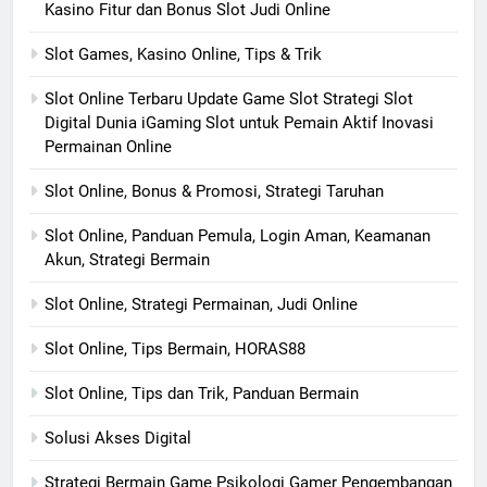
Kasino Fitur dan Bonus Slot Judi Online
Slot Games, Kasino Online, Tips & Trik
Slot Online Terbaru Update Game Slot Strategi Slot
Digital Dunia iGaming Slot untuk Pemain Aktif Inovasi
Permainan Online
Slot Online, Bonus & Promosi, Strategi Taruhan
Slot Online, Panduan Pemula, Login Aman, Keamanan
Akun, Strategi Bermain
Slot Online, Strategi Permainan, Judi Online
Slot Online, Tips Bermain, HORAS88
Slot Online, Tips dan Trik, Panduan Bermain
Solusi Akses Digital
Strategi Bermain Game Psikologi Gamer Pengembangan