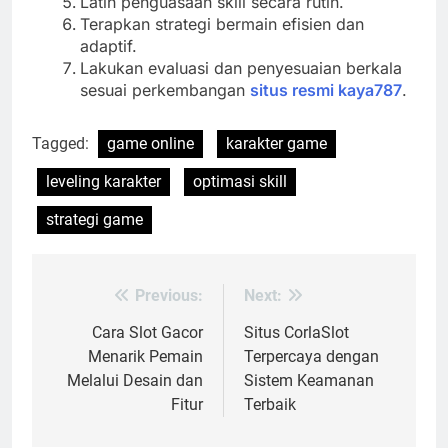
Latih penguasaan skill secara rutin.
Terapkan strategi bermain efisien dan
adaptif.
Lakukan evaluasi dan penyesuaian berkala
sesuai perkembangan
situs resmi kaya787
.
Tagged:
game online
karakter game
leveling karakter
optimasi skill
strategi game
Previous:
Next:
Post
navigation
Cara Slot Gacor
Situs CorlaSlot
Menarik Pemain
Terpercaya dengan
Melalui Desain dan
Sistem Keamanan
Fitur
Terbaik