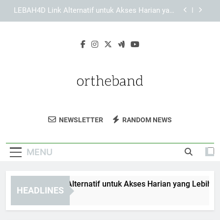
Skip
Cara Mengoptimalkan Browser untuk Mengakses
to
KAYA787 Alternatif secara Stabil
content
Cara Memeriksa Keamanan Halaman KAYA787
Alternatif sebelum Digunakan
EDWINSLOT Link Alternatif untuk Akses Harian
yang Lebih Fleksibel dan Aman
LEBAH4D Link Alternatif untuk Akses Harian yang
Lebih Fleksibel dan Aman
Cara Mengoptimalkan Browser untuk Mengakses
KAYA787 Alternatif secara Stabil
Orthe Band
Nikmati Musik Indie Terbaik Dari Orthe
Cara Memeriksa Keamanan Halaman KAYA787
NEWSLETTER
RANDOM NEWS
Alternatif sebelum Digunakan
Band. Ikuti Jadwal Konser Dan Temukan
Karya Musik Terbaru Mereka.
MENU
WINSLOT Link Alternatif untuk Akses Harian yang Lebih Flek
HEADLINES
Weeks Ago