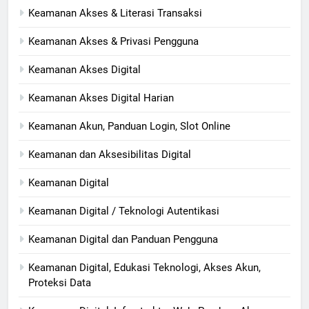
Keamanan Akses & Literasi Transaksi
Keamanan Akses & Privasi Pengguna
Keamanan Akses Digital
Keamanan Akses Digital Harian
Keamanan Akun, Panduan Login, Slot Online
Keamanan dan Aksesibilitas Digital
Keamanan Digital
Keamanan Digital / Teknologi Autentikasi
Keamanan Digital dan Panduan Pengguna
Keamanan Digital, Edukasi Teknologi, Akses Akun,
Proteksi Data