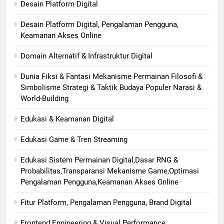
Desain Platform Digital
Desain Platform Digital, Pengalaman Pengguna,
Keamanan Akses Online
Domain Alternatif & Infrastruktur Digital
Dunia Fiksi & Fantasi Mekanisme Permainan Filosofi &
Simbolisme Strategi & Taktik Budaya Populer Narasi &
World-Building
Edukasi & Keamanan Digital
Edukasi Game & Tren Streaming
Edukasi Sistem Permainan Digital,Dasar RNG &
Probabilitas,Transparansi Mekanisme Game,Optimasi
Pengalaman Pengguna,Keamanan Akses Online
Fitur Platform, Pengalaman Pengguna, Brand Digital
Frontend Engineering & Visual Performance