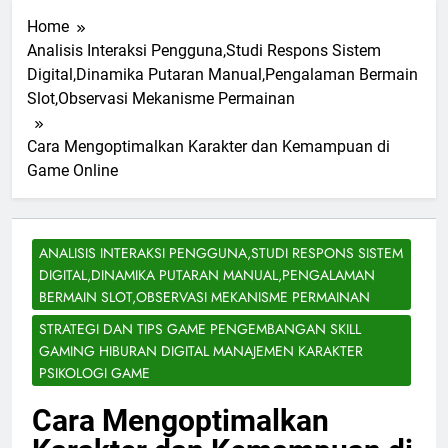
Home
Analisis Interaksi Pengguna,Studi Respons Sistem
Digital,Dinamika Putaran Manual,Pengalaman Bermain
Slot,Observasi Mekanisme Permainan
Cara Mengoptimalkan Karakter dan Kemampuan di
Game Online
ANALISIS INTERAKSI PENGGUNA,STUDI RESPONS SISTEM
DIGITAL,DINAMIKA PUTARAN MANUAL,PENGALAMAN
BERMAIN SLOT,OBSERVASI MEKANISME PERMAINAN
STRATEGI DAN TIPS GAME PENGEMBANGAN SKILL
GAMING HIBURAN DIGITAL MANAJEMEN KARAKTER
PSIKOLOGI GAME
Cara Mengoptimalkan