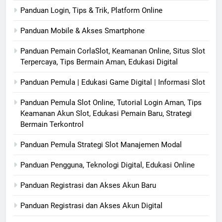
Panduan Login, Tips & Trik, Platform Online
Panduan Mobile & Akses Smartphone
Panduan Pemain CorlaSlot, Keamanan Online, Situs Slot
Terpercaya, Tips Bermain Aman, Edukasi Digital
Panduan Pemula | Edukasi Game Digital | Informasi Slot
Panduan Pemula Slot Online, Tutorial Login Aman, Tips
Keamanan Akun Slot, Edukasi Pemain Baru, Strategi
Bermain Terkontrol
Panduan Pemula Strategi Slot Manajemen Modal
Panduan Pengguna, Teknologi Digital, Edukasi Online
Panduan Registrasi dan Akses Akun Baru
Panduan Registrasi dan Akses Akun Digital