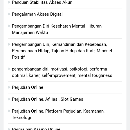
Panduan Stabilitas Akses Akun
Pengalaman Akses Digital
Pengembangan Diri Kesehatan Mental Hiburan
Manajemen Waktu
Pengembangan Diri, Kemandirian dan Kebebasan,
Perencanaan Hidup, Tujuan Hidup dan Karir, Mindset
Positif
pengembangan diri, motivasi, psikologi, performa
optimal, karier, self-improvement, mental toughness
Perjudian Online
Perjudian Online, Afiliasi, Slot Games
Perjudian Online, Platform Perjudian, Keamanan,
Teknologi
Permainan Kasino Online