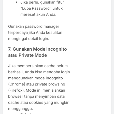
Jika perlu, gunakan fitur
“Lupa Password” untuk
mereset akun Anda.
Gunakan password manager
terpercaya jika Anda kesulitan
mengingat detail login.
7.
Gunakan Mode Incognito
atau Private Mode
Jika membersihkan cache belum
berhasil, Anda bisa mencoba login
menggunakan mode incognito
(Chrome) atau private browsing
(Firefox). Mode ini menjalankan
browser tanpa menyimpan data
cache atau cookies yang mungkin
mengganggu.