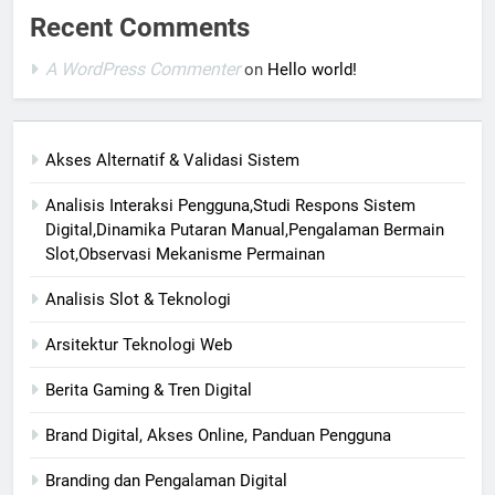
Recent Comments
A WordPress Commenter
on
Hello world!
Akses Alternatif & Validasi Sistem
Analisis Interaksi Pengguna,Studi Respons Sistem
Digital,Dinamika Putaran Manual,Pengalaman Bermain
Slot,Observasi Mekanisme Permainan
Analisis Slot & Teknologi
Arsitektur Teknologi Web
Berita Gaming & Tren Digital
Brand Digital, Akses Online, Panduan Pengguna
Branding dan Pengalaman Digital