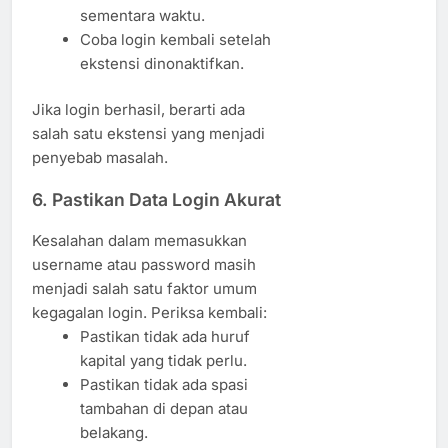
sementara waktu.
Coba login kembali setelah
ekstensi dinonaktifkan.
Jika login berhasil, berarti ada
salah satu ekstensi yang menjadi
penyebab masalah.
6.
Pastikan Data Login Akurat
Kesalahan dalam memasukkan
username atau password masih
menjadi salah satu faktor umum
kegagalan login. Periksa kembali:
Pastikan tidak ada huruf
kapital yang tidak perlu.
Pastikan tidak ada spasi
tambahan di depan atau
belakang.