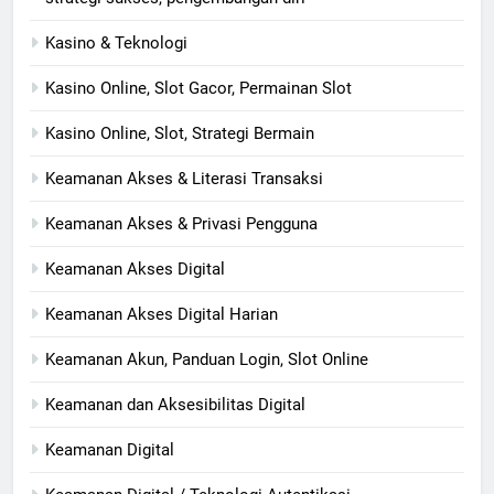
Kasino & Teknologi
Kasino Online, Slot Gacor, Permainan Slot
Kasino Online, Slot, Strategi Bermain
Keamanan Akses & Literasi Transaksi
Keamanan Akses & Privasi Pengguna
Keamanan Akses Digital
Keamanan Akses Digital Harian
Keamanan Akun, Panduan Login, Slot Online
Keamanan dan Aksesibilitas Digital
Keamanan Digital