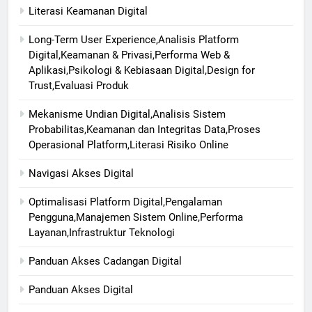
Literasi Keamanan Digital
Long-Term User Experience,Analisis Platform
Digital,Keamanan & Privasi,Performa Web &
Aplikasi,Psikologi & Kebiasaan Digital,Design for
Trust,Evaluasi Produk
Mekanisme Undian Digital,Analisis Sistem
Probabilitas,Keamanan dan Integritas Data,Proses
Operasional Platform,Literasi Risiko Online
Navigasi Akses Digital
Optimalisasi Platform Digital,Pengalaman
Pengguna,Manajemen Sistem Online,Performa
Layanan,Infrastruktur Teknologi
Panduan Akses Cadangan Digital
Panduan Akses Digital