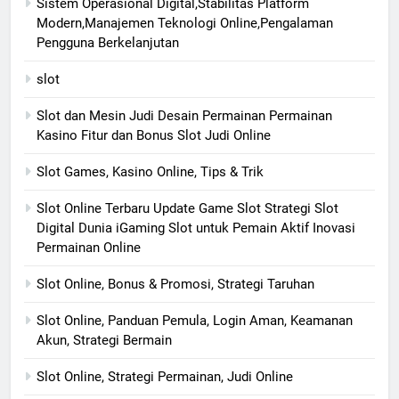
Sistem Operasional Digital,Stabilitas Platform
Modern,Manajemen Teknologi Online,Pengalaman
Pengguna Berkelanjutan
slot
Slot dan Mesin Judi Desain Permainan Permainan
Kasino Fitur dan Bonus Slot Judi Online
Slot Games, Kasino Online, Tips & Trik
Slot Online Terbaru Update Game Slot Strategi Slot
Digital Dunia iGaming Slot untuk Pemain Aktif Inovasi
Permainan Online
Slot Online, Bonus & Promosi, Strategi Taruhan
Slot Online, Panduan Pemula, Login Aman, Keamanan
Akun, Strategi Bermain
Slot Online, Strategi Permainan, Judi Online