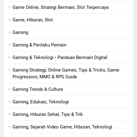
Game Online, Strategi Bermain, Slot Terpercaya
Game, Hiburan, Slot
Gaming
Gaming & Perilaku Pemain
Gaming & Teknologi • Panduan Bermain Digital
Gaming Strategy, Online Games, Tips & Tricks, Game
Progression, MMO & RPG Guide
Gaming Trends & Culture
Gaming, Edukasi, Teknologi
Gaming, Hiburan Sehat, Tips & Trik
Gaming, Sejarah Video Game, Hiburan, Teknologi