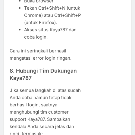
Buka browser.
Tekan Ctrl+Shift+N (untuk
Chrome) atau Ctrl+Shift+P
(untuk Firefox).
Akses situs Kaya787 dan
coba login.
Cara ini seringkali berhasil
mengatasi error login ringan.
8.
Hubungi Tim Dukungan
Kaya787
Jika semua langkah di atas sudah
Anda coba namun tetap tidak
berhasil login, saatnya
menghubungi tim customer
support Kaya787. Sampaikan
kendala Anda secara jelas dan
rinci, termasuk: