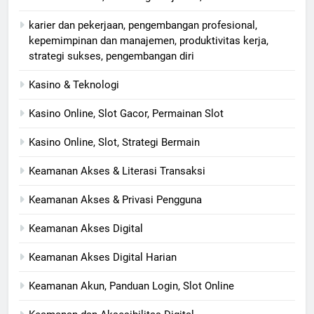
karier dan pekerjaan, pengembangan profesional,
kepemimpinan dan manajemen, produktivitas kerja,
strategi sukses, pengembangan diri
Kasino & Teknologi
Kasino Online, Slot Gacor, Permainan Slot
Kasino Online, Slot, Strategi Bermain
Keamanan Akses & Literasi Transaksi
Keamanan Akses & Privasi Pengguna
Keamanan Akses Digital
Keamanan Akses Digital Harian
Keamanan Akun, Panduan Login, Slot Online