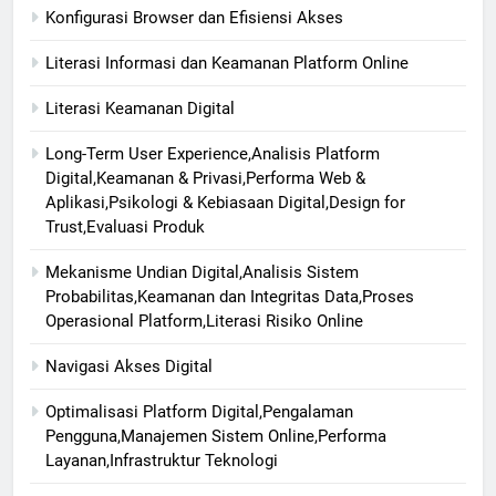
Konfigurasi Browser dan Efisiensi Akses
Literasi Informasi dan Keamanan Platform Online
Literasi Keamanan Digital
Long-Term User Experience,Analisis Platform
Digital,Keamanan & Privasi,Performa Web &
Aplikasi,Psikologi & Kebiasaan Digital,Design for
Trust,Evaluasi Produk
Mekanisme Undian Digital,Analisis Sistem
Probabilitas,Keamanan dan Integritas Data,Proses
Operasional Platform,Literasi Risiko Online
Navigasi Akses Digital
Optimalisasi Platform Digital,Pengalaman
Pengguna,Manajemen Sistem Online,Performa
Layanan,Infrastruktur Teknologi