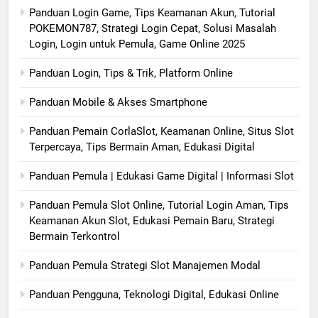
Panduan Login Game, Tips Keamanan Akun, Tutorial
POKEMON787, Strategi Login Cepat, Solusi Masalah
Login, Login untuk Pemula, Game Online 2025
Panduan Login, Tips & Trik, Platform Online
Panduan Mobile & Akses Smartphone
Panduan Pemain CorlaSlot, Keamanan Online, Situs Slot
Terpercaya, Tips Bermain Aman, Edukasi Digital
Panduan Pemula | Edukasi Game Digital | Informasi Slot
Panduan Pemula Slot Online, Tutorial Login Aman, Tips
Keamanan Akun Slot, Edukasi Pemain Baru, Strategi
Bermain Terkontrol
Panduan Pemula Strategi Slot Manajemen Modal
Panduan Pengguna, Teknologi Digital, Edukasi Online