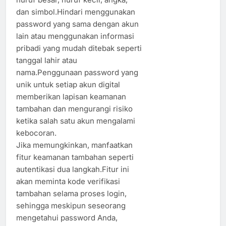
dan simbol.Hindari menggunakan
password yang sama dengan akun
lain atau menggunakan informasi
pribadi yang mudah ditebak seperti
tanggal lahir atau
nama.Penggunaan password yang
unik untuk setiap akun digital
memberikan lapisan keamanan
tambahan dan mengurangi risiko
ketika salah satu akun mengalami
kebocoran.
Jika memungkinkan, manfaatkan
fitur keamanan tambahan seperti
autentikasi dua langkah.Fitur ini
akan meminta kode verifikasi
tambahan selama proses login,
sehingga meskipun seseorang
mengetahui password Anda,