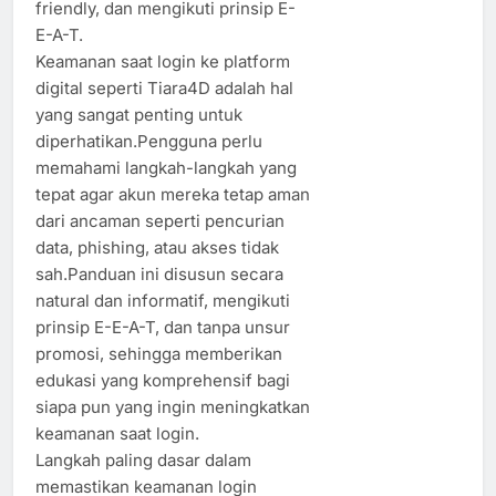
friendly, dan mengikuti prinsip E-
E-A-T.
Keamanan saat login ke platform
digital seperti Tiara4D adalah hal
yang sangat penting untuk
diperhatikan.Pengguna perlu
memahami langkah-langkah yang
tepat agar akun mereka tetap aman
dari ancaman seperti pencurian
data, phishing, atau akses tidak
sah.Panduan ini disusun secara
natural dan informatif, mengikuti
prinsip E-E-A-T, dan tanpa unsur
promosi, sehingga memberikan
edukasi yang komprehensif bagi
siapa pun yang ingin meningkatkan
keamanan saat login.
Langkah paling dasar dalam
memastikan keamanan login