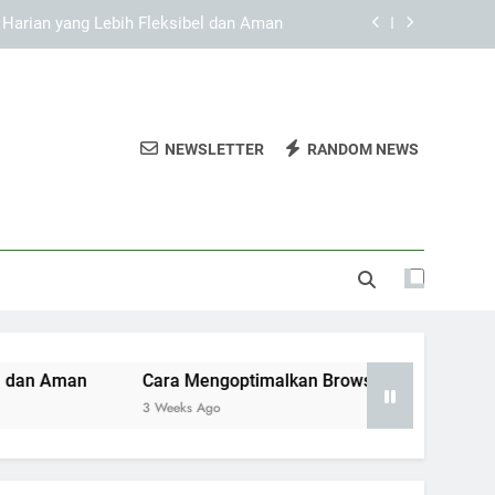
 Harian yang Lebih Fleksibel dan Aman
ses KAYA787 Alternatif secara Stabil
YA787 Alternatif sebelum Digunakan
NEWSLETTER
RANDOM NEWS
Harian yang Lebih Fleksibel dan Aman
 Harian yang Lebih Fleksibel dan Aman
emukan Karya Musik Terbaru Mereka.
ses KAYA787 Alternatif secara Stabil
YA787 Alternatif sebelum Digunakan
Cara Mengoptimalkan Browser untuk Mengakses KAYA787 
3 Weeks Ago