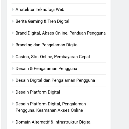
Arsitektur Teknologi Web
Berita Gaming & Tren Digital
Brand Digital, Akses Online, Panduan Pengguna
Branding dan Pengalaman Digital
Casino, Slot Online, Pembayaran Cepat
Desain & Pengalaman Pengguna
Desain Digital dan Pengalaman Pengguna
Desain Platform Digital
Desain Platform Digital, Pengalaman
Pengguna, Keamanan Akses Online
Domain Alternatif & Infrastruktur Digital