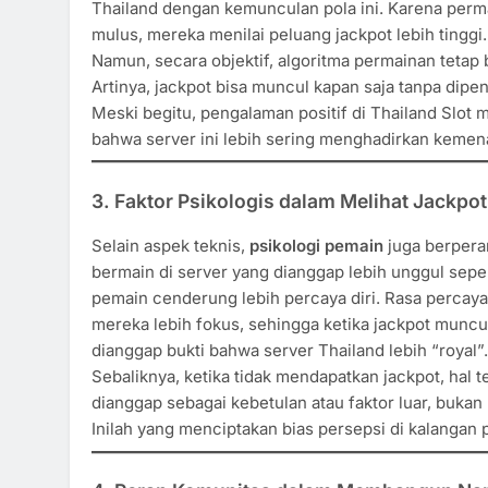
Thailand dengan kemunculan pola ini. Karena perma
mulus, mereka menilai peluang jackpot lebih tinggi.
Namun, secara objektif, algoritma permainan tetap 
Artinya, jackpot bisa muncul kapan saja tanpa dipen
Meski begitu, pengalaman positif di Thailand Slot
bahwa server ini lebih sering menghadirkan kemen
3. Faktor Psikologis dalam Melihat Jackpot
Selain aspek teknis,
psikologi pemain
juga berperan
bermain di server yang dianggap lebih unggul seper
pemain cenderung lebih percaya diri. Rasa percaya
mereka lebih fokus, sehingga ketika jackpot munc
dianggap bukti bahwa server Thailand lebih “royal”.
Sebaliknya, ketika tidak mendapatkan jackpot, hal t
dianggap sebagai kebetulan atau faktor luar, bukan
Inilah yang menciptakan bias persepsi di kalangan 