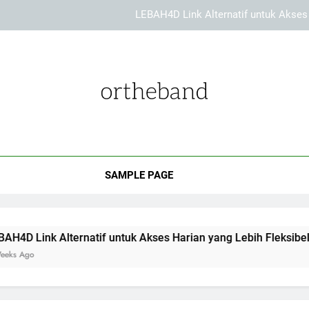
LEBAH4D Link Alternatif untuk Akses
Cara Mengoptimalkan Browser untuk Mengak
Cara Memeriksa Keamanan Halaman KA
EDWINSLOT Link Alternatif untuk Akses 
he Band
LEBAH4D Link Alternatif untuk Akses
sik Indie Terbaik Dari Orthe Band. Ikuti Jadwal Konser Dan T
Cara Mengoptimalkan Browser untuk Mengak
SAMPLE PAGE
Cara Memeriksa Keamanan Halaman KA
lternatif untuk Akses Harian yang Lebih Fleksibel dan Aman