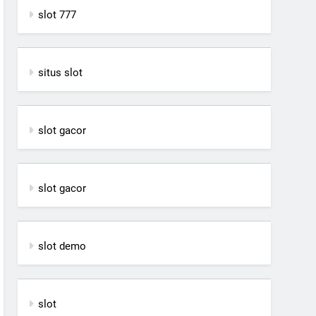
slot 777
situs slot
slot gacor
slot gacor
slot demo
slot