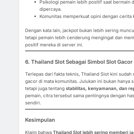
Psikologi pemain lebih positif saat bermain 
dipercaya.
Komunitas memperkuat opini dengan cerita
Dengan kata lain, jackpot bukan lebih sering muncul
tetapi pemain lebih cenderung mengingat dan m
positif mereka di server ini.
6. Thailand Slot Sebagai Simbol Slot Gacor
Terlepas dari fakta teknis, Thailand Slot kini sudah
gacor di mata komunitas. Julukan ini bukan hanya 
tetapi juga tentang
stabilitas, kenyamanan, dan re
pemain, citra tersebut sama pentingnya dengan has
sendiri.
Kesimpulan
Klaim bahwa
Thailand Slot lebih sering memberi j