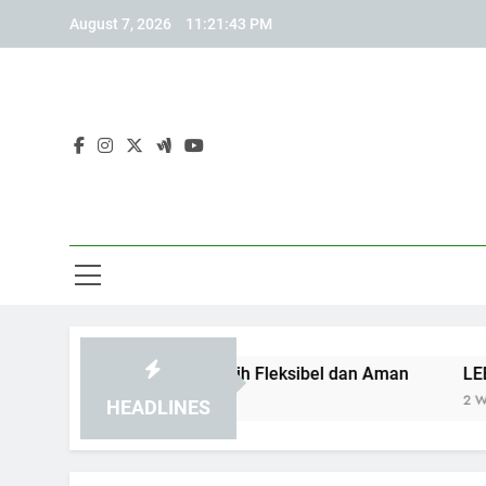
Skip
August 7, 2026
11:21:44 PM
to
content
Ort
Nikmati Mu
s Harian yang Lebih Fleksibel dan Aman
LEBAH4D Link A
2 Weeks Ago
HEADLINES