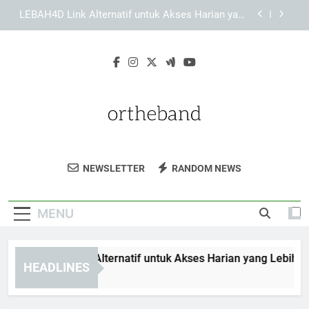
Skip
Cara Mengoptimalkan Browser untuk Mengakses
to
KAYA787 Alternatif secara Stabil
content
Cara Memeriksa Keamanan Halaman KAYA787
Alternatif sebelum Digunakan
EDWINSLOT Link Alternatif untuk Akses Harian
yang Lebih Fleksibel dan Aman
LEBAH4D Link Alternatif untuk Akses Harian yang
Lebih Fleksibel dan Aman
Cara Mengoptimalkan Browser untuk Mengakses
KAYA787 Alternatif secara Stabil
Orthe Band
Nikmati Musik Indie Terbaik Dari Orthe
Cara Memeriksa Keamanan Halaman KAYA787
NEWSLETTER
RANDOM NEWS
Alternatif sebelum Digunakan
Band. Ikuti Jadwal Konser Dan Temukan
Karya Musik Terbaru Mereka.
MENU
WINSLOT Link Alternatif untuk Akses Harian yang Lebih Fleks
HEADLINES
Weeks Ago