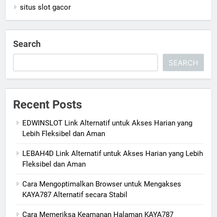
situs slot gacor
Search
SEARCH
Recent Posts
EDWINSLOT Link Alternatif untuk Akses Harian yang
Lebih Fleksibel dan Aman
LEBAH4D Link Alternatif untuk Akses Harian yang Lebih
Fleksibel dan Aman
Cara Mengoptimalkan Browser untuk Mengakses
KAYA787 Alternatif secara Stabil
Cara Memeriksa Keamanan Halaman KAYA787