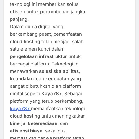
teknologi ini memberikan solusi
efisien untuk pertumbuhan jangka
panjang.
Dalam dunia digital yang
berkembang pesat, pemanfaatan
cloud hosting
telah menjadi salah
satu elemen kunci dalam
pengelolaan infrastruktur
untuk
berbagai platform. Teknologi ini
menawarkan
solusi skalabilitas
,
keandalan
, dan
kecepatan
yang
sangat dibutuhkan oleh platform
digital seperti
Kaya787
. Sebagai
platform yang terus berkembang,
kaya787
memanfaatkan teknologi
cloud hosting
untuk meningkatkan
kinerja
,
ketersediaan
, dan
efisiensi biaya
, sekaligus
memastikan bahwa platform tetap