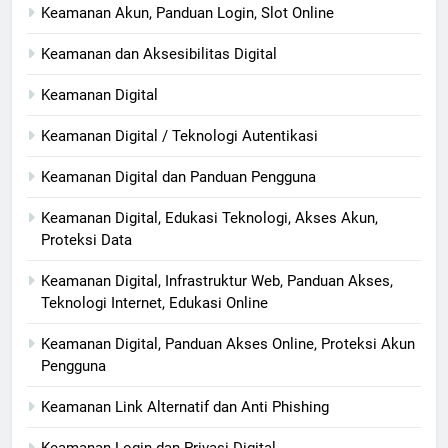
Keamanan Akun, Panduan Login, Slot Online
Keamanan dan Aksesibilitas Digital
Keamanan Digital
Keamanan Digital / Teknologi Autentikasi
Keamanan Digital dan Panduan Pengguna
Keamanan Digital, Edukasi Teknologi, Akses Akun,
Proteksi Data
Keamanan Digital, Infrastruktur Web, Panduan Akses,
Teknologi Internet, Edukasi Online
Keamanan Digital, Panduan Akses Online, Proteksi Akun
Pengguna
Keamanan Link Alternatif dan Anti Phishing
Keamanan Login dan Privasi Digital