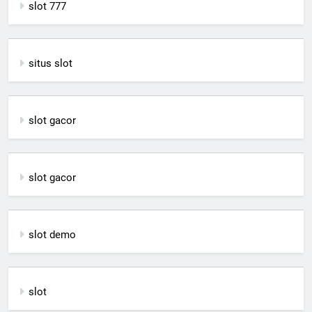
slot 777
situs slot
slot gacor
slot gacor
slot demo
slot