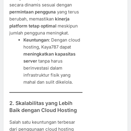
secara dinamis sesuai dengan
permintaan pengguna
yang terus
berubah, memastikan
kinerja
platform tetap optimal
meskipun
jumlah pengguna meningkat.
Keuntungan
: Dengan cloud
hosting, Kaya787 dapat
meningkatkan kapasitas
server
tanpa harus
berinvestasi dalam
infrastruktur fisik yang
mahal dan sulit dikelola.
2.
Skalabilitas yang Lebih
Baik dengan Cloud Hosting
Salah satu keuntungan terbesar
dari penggunaan cloud hosting