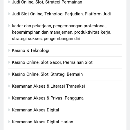
Judi Online, Slot, Strategi Permainan
Judi Slot Online, Teknologi Perjudian, Platform Judi
karier dan pekerjaan, pengembangan profesional,
kepemimpinan dan manajemen, produktivitas kerja,
strategi sukses, pengembangan diri
Kasino & Teknologi
Kasino Online, Slot Gacor, Permainan Slot
Kasino Online, Slot, Strategi Bermain
Keamanan Akses & Literasi Transaksi
Keamanan Akses & Privasi Pengguna
Keamanan Akses Digital
Keamanan Akses Digital Harian