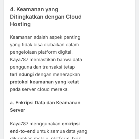
4.
Keamanan yang
Ditingkatkan dengan Cloud
Hosting
Keamanan adalah aspek penting
yang tidak bisa diabaikan dalam
pengelolaan platform digital.
Kaya787 memastikan bahwa data
pengguna dan transaksi tetap
terlindungi
dengan menerapkan
protokol keamanan yang ketat
pada server cloud mereka.
a.
Enkripsi Data dan Keamanan
Server
Kaya787 menggunakan
enkripsi
end-to-end
untuk semua data yang
dikirimkan melalui platform, baik