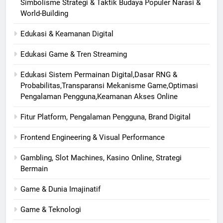
Simbolisme Strategi & Taktik Budaya Populer Narasi &
World-Building
Edukasi & Keamanan Digital
Edukasi Game & Tren Streaming
Edukasi Sistem Permainan Digital,Dasar RNG &
Probabilitas,Transparansi Mekanisme Game,Optimasi
Pengalaman Pengguna,Keamanan Akses Online
Fitur Platform, Pengalaman Pengguna, Brand Digital
Frontend Engineering & Visual Performance
Gambling, Slot Machines, Kasino Online, Strategi
Bermain
Game & Dunia Imajinatif
Game & Teknologi