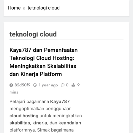
Home
teknologi cloud
teknologi cloud
Kaya787 dan Pemanfaatan
Teknologi Cloud Hosting:
Meningkatkan Skalabilitas
dan Kinerja Platform
82d50f9
1 year ago
0
9
mins
Pelajari bagaimana
Kaya787
mengoptimalkan penggunaan
cloud hosting
untuk meningkatkan
skabilitas
,
kinerja
, dan
keandalan
platformnya. Simak bagaimana