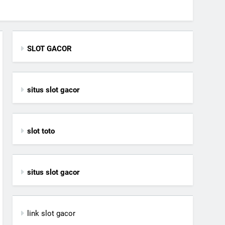
SLOT GACOR
situs slot gacor
slot toto
situs slot gacor
link slot gacor