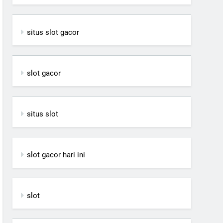
situs slot gacor
slot gacor
situs slot
slot gacor hari ini
slot