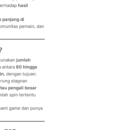
 terhadap
hasil
n panjang di
 komunitas pemain, dan
?
gunakan
jumlah
a antara
80 hingga
in
, dengan tujuan:
rung stagnan
atau pengali besar
lah spin tertentu
hami game dan punya