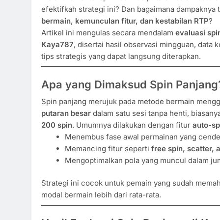
efektifkah strategi ini? Dan bagaimana dampaknya
bermain, kemunculan fitur, dan kestabilan RTP
?
Artikel ini mengulas secara mendalam
evaluasi spi
Kaya787
, disertai hasil observasi mingguan, data
tips strategis yang dapat langsung diterapkan.
Apa yang Dimaksud Spin Panjang
Spin panjang merujuk pada metode bermain meng
putaran besar
dalam satu sesi tanpa henti, biasany
200 spin
. Umumnya dilakukan dengan fitur
auto-sp
Menembus fase awal permainan yang cende
Memancing fitur seperti
free spin, scatter, 
Mengoptimalkan pola yang muncul dalam jum
Strategi ini cocok untuk pemain yang sudah mema
modal bermain lebih dari rata-rata.