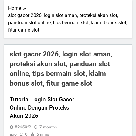
Home
slot gacor 2026, login slot aman, proteksi akun slot,
panduan slot online, tips bermain slot, klaim bonus slot,
fitur game slot
slot gacor 2026, login slot aman,
proteksi akun slot, panduan slot
online, tips bermain slot, klaim
bonus slot, fitur game slot
Tutorial Login Slot Gacor
Online Dengan Proteksi
Akun 2026
82d50f9
7 months
ago
0
5 mins