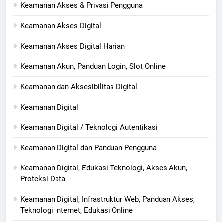
Keamanan Akses & Privasi Pengguna
Keamanan Akses Digital
Keamanan Akses Digital Harian
Keamanan Akun, Panduan Login, Slot Online
Keamanan dan Aksesibilitas Digital
Keamanan Digital
Keamanan Digital / Teknologi Autentikasi
Keamanan Digital dan Panduan Pengguna
Keamanan Digital, Edukasi Teknologi, Akses Akun,
Proteksi Data
Keamanan Digital, Infrastruktur Web, Panduan Akses,
Teknologi Internet, Edukasi Online