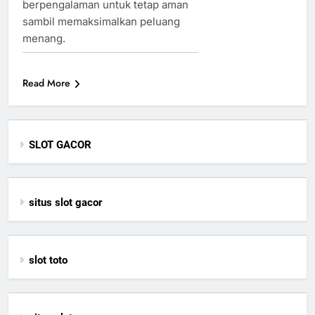
berpengalaman untuk tetap aman
sambil memaksimalkan peluang
menang.
Read More
SLOT GACOR
situs slot gacor
slot toto