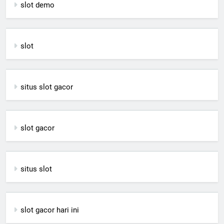
slot demo
slot
situs slot gacor
slot gacor
situs slot
slot gacor hari ini