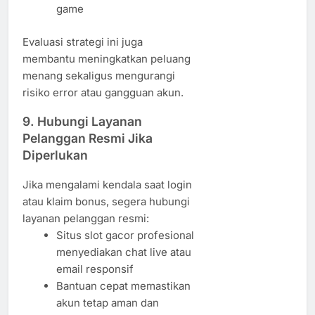
game
Evaluasi strategi ini juga
membantu meningkatkan peluang
menang sekaligus mengurangi
risiko error atau gangguan akun.
9. Hubungi Layanan
Pelanggan Resmi Jika
Diperlukan
Jika mengalami kendala saat login
atau klaim bonus, segera hubungi
layanan pelanggan resmi:
Situs slot gacor profesional
menyediakan chat live atau
email responsif
Bantuan cepat memastikan
akun tetap aman dan