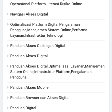
Operasional Platform,Literasi Risiko Online
Navigasi Akses Digital
Optimalisasi Platform Digital,Pengalaman
Pengguna,Manajemen Sistem Online,Performa
Layanan,Infrastruktur Teknologi
Panduan Akses Cadangan Digital
Panduan Akses Digital
Panduan Akses Digital,Optimalisasi Layanan,Manajemen
Sistem Online,Infrastruktur Platform,Pengalaman
Pengguna
Panduan Akses Mobile
Panduan Browser dan Akses Digital
Panduan Digital