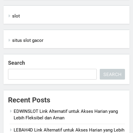
slot
situs slot gacor
Search
SEARCH
Recent Posts
EDWINSLOT Link Alternatif untuk Akses Harian yang
Lebih Fleksibel dan Aman
LEBAH4D Link Alternatif untuk Akses Harian yang Lebih