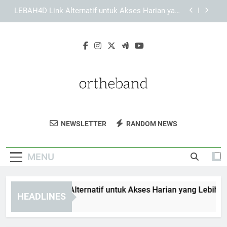
Skip
Cara Mengoptimalkan Browser untuk Mengakses
to
KAYA787 Alternatif secara Stabil
content
Cara Memeriksa Keamanan Halaman KAYA787
Alternatif sebelum Digunakan
EDWINSLOT Link Alternatif untuk Akses Harian
yang Lebih Fleksibel dan Aman
LEBAH4D Link Alternatif untuk Akses Harian yang
Lebih Fleksibel dan Aman
Cara Mengoptimalkan Browser untuk Mengakses
KAYA787 Alternatif secara Stabil
Orthe Band
Nikmati Musik Indie Terbaik Dari Orthe
Cara Memeriksa Keamanan Halaman KAYA787
NEWSLETTER
RANDOM NEWS
Alternatif sebelum Digunakan
Band. Ikuti Jadwal Konser Dan Temukan
Karya Musik Terbaru Mereka.
MENU
WINSLOT Link Alternatif untuk Akses Harian yang Lebih Flek
HEADLINES
Weeks Ago