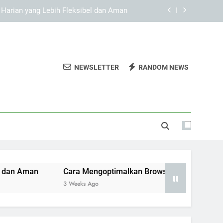
 Harian yang Lebih Fleksibel dan Aman
ses KAYA787 Alternatif secara Stabil
YA787 Alternatif sebelum Digunakan
NEWSLETTER
RANDOM NEWS
Harian yang Lebih Fleksibel dan Aman
 Harian yang Lebih Fleksibel dan Aman
emukan Karya Musik Terbaru Mereka.
ses KAYA787 Alternatif secara Stabil
YA787 Alternatif sebelum Digunakan
Cara Mengoptimalkan Browser untuk Mengakses KAYA787 
3 Weeks Ago