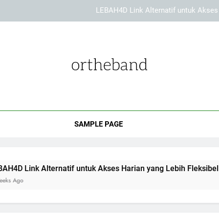
LEBAH4D Link Alternatif untuk Akses
Cara Mengoptimalkan Browser untuk Mengak
Cara Memeriksa Keamanan Halaman KA
EDWINSLOT Link Alternatif untuk Akses 
he Band
LEBAH4D Link Alternatif untuk Akses
sik Indie Terbaik Dari Orthe Band. Ikuti Jadwal Konser Dan T
Cara Mengoptimalkan Browser untuk Mengak
SAMPLE PAGE
Cara Memeriksa Keamanan Halaman KA
lternatif untuk Akses Harian yang Lebih Fleksibel dan Aman