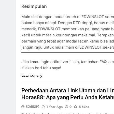
Kesimpulan
Main slot dengan modal receh di EDWINSLOT server
bukan hanya mimpi. Dengan RTP tinggi, bonus meli
menarik, EDWINSLOT memberikan peluang nyata b
kecil untuk meraih keuntungan maksimal. Terapkan 
bermain yang tepat agar modal receh kamu bisa jadi
jangan ragu untuk mulai main di EDWINSLOT sekara
Jika kamu ingin artikel versi lain, tambahan FAQ, at
silakan beri tahu saya!
Read More
Perbedaan Antara Link Utama dan Lin
Horas88: Apa yang Perlu Anda Ketah
82d50f9
1 Year Ago
0
8 Mins