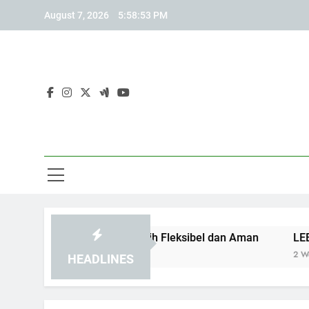
Skip
August 7, 2026
5:58:54 PM
to
content
Ort
Nikmati Mu
s Harian yang Lebih Fleksibel dan Aman
LEBAH4D Link A
2 Weeks Ago
HEADLINES