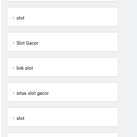
slot
Slot Gacor
link slot
situs slot gacor
slot