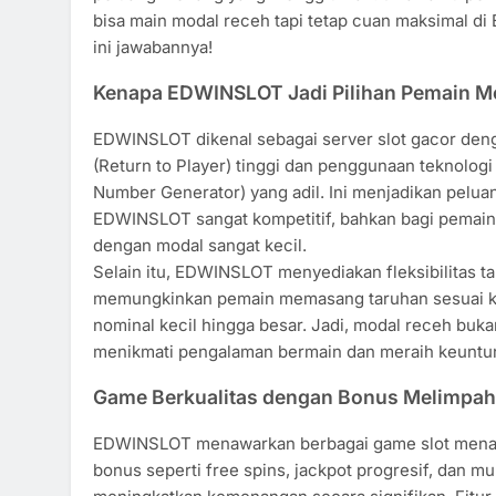
bisa main modal receh tapi tetap cuan maksimal di
ini jawabannya!
Kenapa EDWINSLOT Jadi Pilihan Pemain M
EDWINSLOT dikenal sebagai server slot gacor den
(Return to Player) tinggi dan penggunaan teknolo
Number Generator) yang adil. Ini menjadikan pelu
EDWINSLOT sangat kompetitif, bahkan bagi pemain
dengan modal sangat kecil.
Selain itu, EDWINSLOT menyediakan fleksibilitas t
memungkinkan pemain memasang taruhan sesuai 
nominal kecil hingga besar. Jadi, modal receh buk
menikmati pengalaman bermain dan meraih keuntu
Game Berkualitas dengan Bonus Melimpah
EDWINSLOT menawarkan berbagai game slot menarik
bonus seperti free spins, jackpot progresif, dan mul