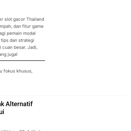
 slot gacor Thailand
mpah, dan fitur game
agi pemain modal
tips dan strategi
 cuan besar. Jadi,
ng juga!
au fokus khusus,
k Alternatif
ui