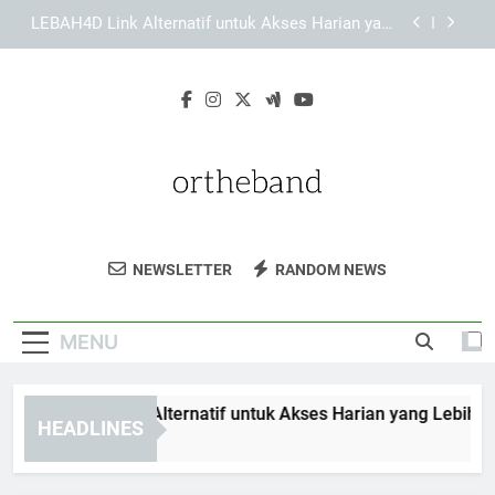
Skip
Cara Mengoptimalkan Browser untuk Mengakses
to
KAYA787 Alternatif secara Stabil
content
Cara Memeriksa Keamanan Halaman KAYA787
Alternatif sebelum Digunakan
EDWINSLOT Link Alternatif untuk Akses Harian
yang Lebih Fleksibel dan Aman
LEBAH4D Link Alternatif untuk Akses Harian yang
Lebih Fleksibel dan Aman
Cara Mengoptimalkan Browser untuk Mengakses
KAYA787 Alternatif secara Stabil
Orthe Band
Nikmati Musik Indie Terbaik Dari Orthe
Cara Memeriksa Keamanan Halaman KAYA787
NEWSLETTER
RANDOM NEWS
Alternatif sebelum Digunakan
Band. Ikuti Jadwal Konser Dan Temukan
Karya Musik Terbaru Mereka.
MENU
WINSLOT Link Alternatif untuk Akses Harian yang Lebih Flek
HEADLINES
Weeks Ago