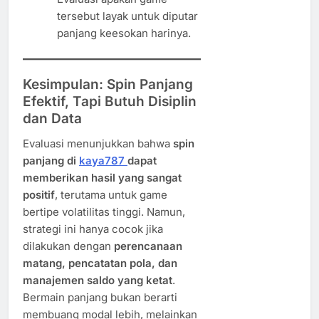
tersebut layak untuk diputar
panjang keesokan harinya.
Kesimpulan: Spin Panjang
Efektif, Tapi Butuh Disiplin
dan Data
Evaluasi menunjukkan bahwa
spin
panjang di
kaya787
dapat
memberikan hasil yang sangat
positif
, terutama untuk game
bertipe volatilitas tinggi. Namun,
strategi ini hanya cocok jika
dilakukan dengan
perencanaan
matang, pencatatan pola, dan
manajemen saldo yang ketat
.
Bermain panjang bukan berarti
membuang modal lebih, melainkan