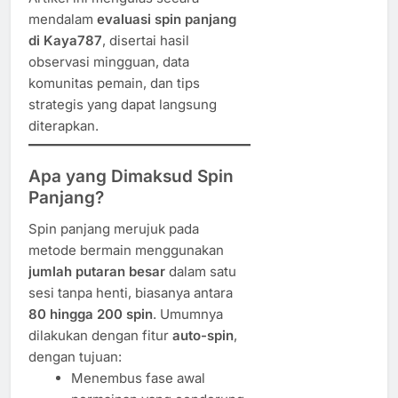
mendalam
evaluasi spin panjang
di Kaya787
, disertai hasil
observasi mingguan, data
komunitas pemain, dan tips
strategis yang dapat langsung
diterapkan.
Apa yang Dimaksud Spin
Panjang?
Spin panjang merujuk pada
metode bermain menggunakan
jumlah putaran besar
dalam satu
sesi tanpa henti, biasanya antara
80 hingga 200 spin
. Umumnya
dilakukan dengan fitur
auto-spin
,
dengan tujuan:
Menembus fase awal