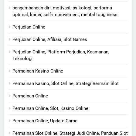
pengembangan diri, motivasi, psikologi, performa
optimal, karier, self-improvement, mental toughness
Perjudian Online
Perjudian Online, Afiliasi, Slot Games
Perjudian Online, Platform Perjudian, Keamanan,
Teknologi
Permainan Kasino Online
Permainan Kasino, Slot Online, Strategi Bermain Slot
Permainan Online
Permainan Online, Slot, Kasino Online
Permainan Online, Update Game
Permainan Slot Online, Strategi Judi Online, Panduan Slot