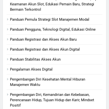
Keamanan Akun Slot, Edukasi Pemain Baru, Strategi
Bermain Terkontrol
Panduan Pemula Strategi Slot Manajemen Modal
Panduan Pengguna, Teknologi Digital, Edukasi Online
Panduan Registrasi dan Akses Akun Baru
Panduan Registrasi dan Akses Akun Digital
Panduan Stabilitas Akses Akun
Pengalaman Akses Digital
Pengembangan Diri Kesehatan Mental Hiburan
Manajemen Waktu
Pengembangan Diri, Kemandirian dan Kebebasan,
Perencanaan Hidup, Tujuan Hidup dan Karir, Mindset
Positif