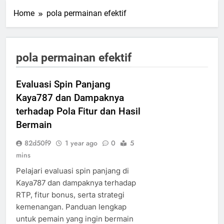
Home
pola permainan efektif
pola permainan efektif
Evaluasi Spin Panjang
Kaya787 dan Dampaknya
terhadap Pola Fitur dan Hasil
Bermain
82d50f9
1 year ago
0
5
mins
Pelajari evaluasi spin panjang di
Kaya787 dan dampaknya terhadap
RTP, fitur bonus, serta strategi
kemenangan. Panduan lengkap
untuk pemain yang ingin bermain