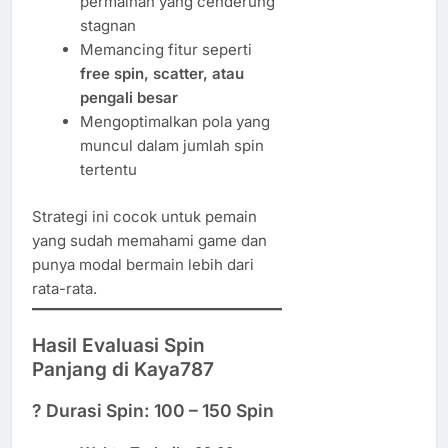
permainan yang cenderung
stagnan
Memancing fitur seperti
free spin, scatter, atau
pengali besar
Mengoptimalkan pola yang
muncul dalam jumlah spin
tertentu
Strategi ini cocok untuk pemain
yang sudah memahami game dan
punya modal bermain lebih dari
rata-rata.
Hasil Evaluasi Spin
Panjang di Kaya787
?
Durasi Spin: 100 – 150 Spin