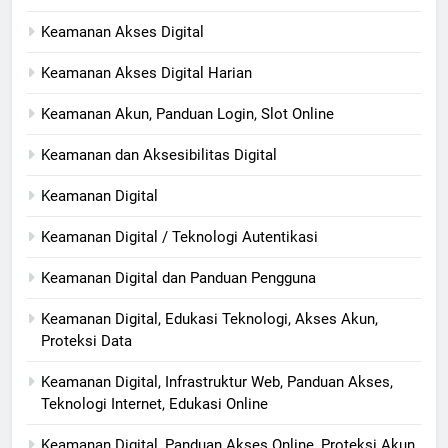
Keamanan Akses Digital
Keamanan Akses Digital Harian
Keamanan Akun, Panduan Login, Slot Online
Keamanan dan Aksesibilitas Digital
Keamanan Digital
Keamanan Digital / Teknologi Autentikasi
Keamanan Digital dan Panduan Pengguna
Keamanan Digital, Edukasi Teknologi, Akses Akun,
Proteksi Data
Keamanan Digital, Infrastruktur Web, Panduan Akses,
Teknologi Internet, Edukasi Online
Keamanan Digital, Panduan Akses Online, Proteksi Akun