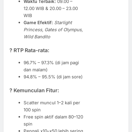
Waktu Terbaik:
09.00 –
12.00 WIB & 20.00 – 23.00
WIB
Game Efektif:
Starlight
Princess, Gates of Olympus,
Wild Bandito
?
RTP Rata-rata:
96.7% – 97.3% (di jam pagi
dan malam)
94.8% – 95.5% (di jam sore)
?
Kemunculan Fitur:
Scatter muncul 1–2 kali per
100 spin
Free spin aktif dalam 80–120
spin
Pengali x10–x50 lebih sering