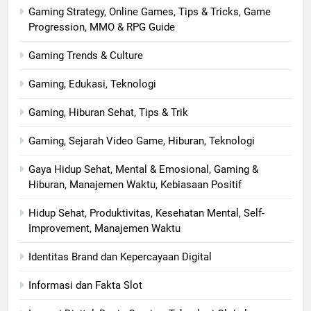
Gaming Strategy, Online Games, Tips & Tricks, Game
Progression, MMO & RPG Guide
Gaming Trends & Culture
Gaming, Edukasi, Teknologi
Gaming, Hiburan Sehat, Tips & Trik
Gaming, Sejarah Video Game, Hiburan, Teknologi
Gaya Hidup Sehat, Mental & Emosional, Gaming &
Hiburan, Manajemen Waktu, Kebiasaan Positif
Hidup Sehat, Produktivitas, Kesehatan Mental, Self-
Improvement, Manajemen Waktu
Identitas Brand dan Kepercayaan Digital
Informasi dan Fakta Slot