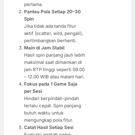
pertama.
Pantau Pola Setiap 20–30
Spin
Jika tidak ada tanda fitur
aktif (scatter, wild, pengali),
pertimbangkan berhenti.
Main di Jam Stabil
Hasil spin panjang jauh lebih
maksimal saat dimainkan di
jam RTP tinggi seperti 09.00
– 12.00 WIB atau malam hari.
Fokus pada 1 Game Saja
per Sesi
Hindari berpindah-pindah
terlalu cepat. Spin panjang
butuh waktu untuk
mengungkap pola fitur.
Catat Hasil Setiap Sesi
Evaluasi apakah game