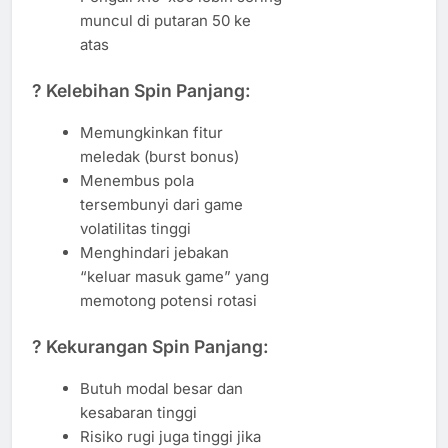
muncul di putaran 50 ke
atas
?
Kelebihan Spin Panjang:
Memungkinkan fitur
meledak (burst bonus)
Menembus pola
tersembunyi dari game
volatilitas tinggi
Menghindari jebakan
“keluar masuk game” yang
memotong potensi rotasi
?
Kekurangan Spin Panjang:
Butuh modal besar dan
kesabaran tinggi
Risiko rugi juga tinggi jika