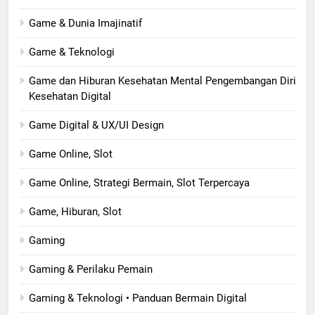
Game & Dunia Imajinatif
Game & Teknologi
Game dan Hiburan Kesehatan Mental Pengembangan Diri
Kesehatan Digital
Game Digital & UX/UI Design
Game Online, Slot
Game Online, Strategi Bermain, Slot Terpercaya
Game, Hiburan, Slot
Gaming
Gaming & Perilaku Pemain
Gaming & Teknologi • Panduan Bermain Digital