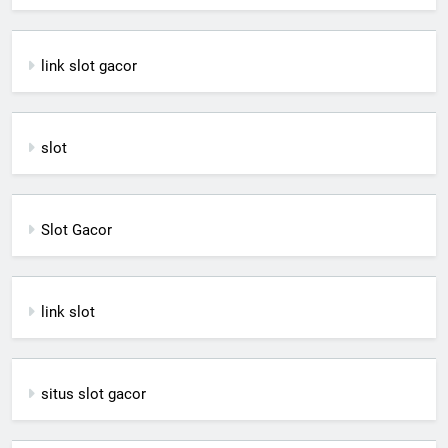
link slot gacor
slot
Slot Gacor
link slot
situs slot gacor