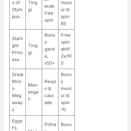
s of
Ting
munc
acak,
Olym
gi
ul di
free
pus
spin
spin
85
Bonu
Free
Starli
s
spin
ght
Ting
gand
aktif
Princ
gi
a,
2x/10
ess
x50+
0
Great
Bonu
Rhin
Respi
s
Men
o
n &
munc
enga
Meg
casc
ul di
h
away
ade
spin
s
70
Egyp
Piliha
Bonu
t’s