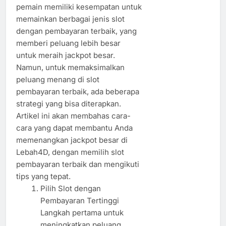
pemain memiliki kesempatan untuk
memainkan berbagai jenis slot
dengan pembayaran terbaik, yang
memberi peluang lebih besar
untuk meraih jackpot besar.
Namun, untuk memaksimalkan
peluang menang di slot
pembayaran terbaik, ada beberapa
strategi yang bisa diterapkan.
Artikel ini akan membahas cara-
cara yang dapat membantu Anda
memenangkan jackpot besar di
Lebah4D, dengan memilih slot
pembayaran terbaik dan mengikuti
tips yang tepat.
Pilih Slot dengan
Pembayaran Tertinggi
Langkah pertama untuk
meningkatkan peluang