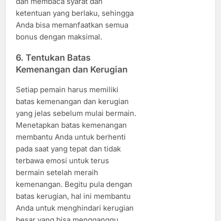
dan membaca syarat dan
ketentuan yang berlaku, sehingga
Anda bisa memanfaatkan semua
bonus dengan maksimal.
6. Tentukan Batas
Kemenangan dan Kerugian
Setiap pemain harus memiliki
batas kemenangan dan kerugian
yang jelas sebelum mulai bermain.
Menetapkan batas kemenangan
membantu Anda untuk berhenti
pada saat yang tepat dan tidak
terbawa emosi untuk terus
bermain setelah meraih
kemenangan. Begitu pula dengan
batas kerugian, hal ini membantu
Anda untuk menghindari kerugian
besar yang bisa mengganggu