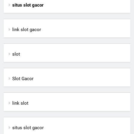
situs slot gacor
link slot gacor
slot
Slot Gacor
link slot
situs slot gacor