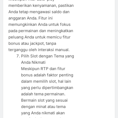
memberikan kenyamanan, pastikan
Anda tetap mengawasi saldo dan
anggaran Anda. Fitur ini
memungkinkan Anda untuk fokus
pada permainan dan meningkatkan
peluang Anda untuk memicu fitur
bonus atau jackpot, tanpa
terganggu oleh interaksi manual.
Pilih Slot dengan Tema yang
Anda Nikmati
Meskipun RTP dan fitur
bonus adalah faktor penting
dalam memilih slot, hal lain
yang perlu dipertimbangkan
adalah tema permainan.
Bermain slot yang sesuai
dengan minat atau tema
yang Anda nikmati akan