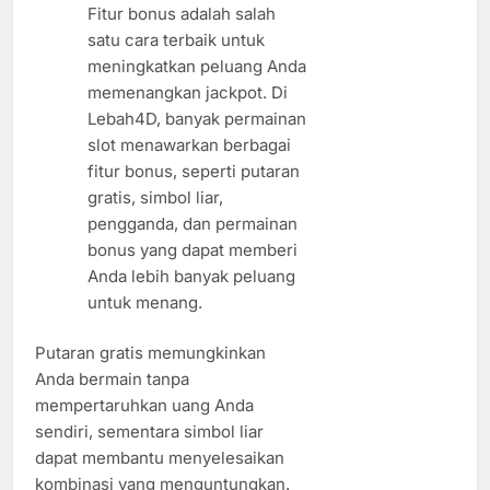
Fitur bonus adalah salah
satu cara terbaik untuk
meningkatkan peluang Anda
memenangkan jackpot. Di
Lebah4D, banyak permainan
slot menawarkan berbagai
fitur bonus, seperti putaran
gratis, simbol liar,
pengganda, dan permainan
bonus yang dapat memberi
Anda lebih banyak peluang
untuk menang.
Putaran gratis memungkinkan
Anda bermain tanpa
mempertaruhkan uang Anda
sendiri, sementara simbol liar
dapat membantu menyelesaikan
kombinasi yang menguntungkan.