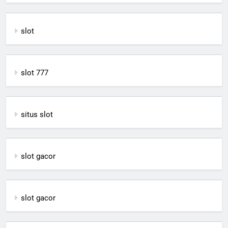
slot
slot 777
situs slot
slot gacor
slot gacor