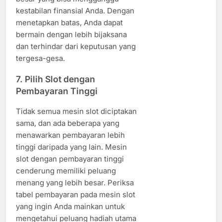
kestabilan finansial Anda. Dengan
menetapkan batas, Anda dapat
bermain dengan lebih bijaksana
dan terhindar dari keputusan yang
tergesa-gesa.
7. Pilih Slot dengan
Pembayaran Tinggi
Tidak semua mesin slot diciptakan
sama, dan ada beberapa yang
menawarkan pembayaran lebih
tinggi daripada yang lain. Mesin
slot dengan pembayaran tinggi
cenderung memiliki peluang
menang yang lebih besar. Periksa
tabel pembayaran pada mesin slot
yang ingin Anda mainkan untuk
mengetahui peluang hadiah utama