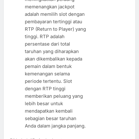
memenangkan jackpot
adalah memilih slot dengan
pembayaran tertinggi atau
RTP (Return to Player) yang
tinggi. RTP adalah
persentase dari total
taruhan yang diharapkan
akan dikembalikan kepada
pemain dalam bentuk
kemenangan selama
periode tertentu. Slot
dengan RTP tinggi
memberikan peluang yang
lebih besar untuk
mendapatkan kembali
sebagian besar taruhan
Anda dalam jangka panjang.