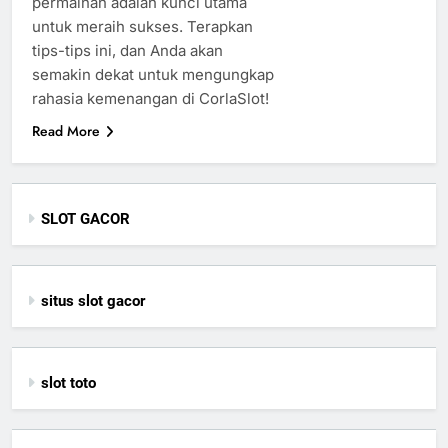
permainan adalah kunci utama
untuk meraih sukses. Terapkan
tips-tips ini, dan Anda akan
semakin dekat untuk mengungkap
rahasia kemenangan di CorlaSlot!
Read More
SLOT GACOR
situs slot gacor
slot toto