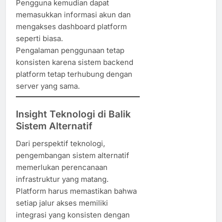
Pengguna kemudian dapat
memasukkan informasi akun dan
mengakses dashboard platform
seperti biasa.
Pengalaman penggunaan tetap
konsisten karena sistem backend
platform tetap terhubung dengan
server yang sama.
Insight Teknologi di Balik
Sistem Alternatif
Dari perspektif teknologi,
pengembangan sistem alternatif
memerlukan perencanaan
infrastruktur yang matang.
Platform harus memastikan bahwa
setiap jalur akses memiliki
integrasi yang konsisten dengan