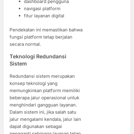
dashboard pengguna
navigasi platform
fitur layanan digital
Pendekatan ini memastikan bahwa
fungsi platform tetap berjalan
secara normal.
Teknologi Redundansi
Sistem
Redundansi sistem merupakan
konsep teknologi yang
memungkinkan platform memiliki
beberapa jalur operasional untuk
menghindari gangguan layanan.
Dalam sistem ini, jika salah satu
jalur mengalami kendala, jalur lain
dapat digunakan sebagai
pengganti sehingga layanan tetap