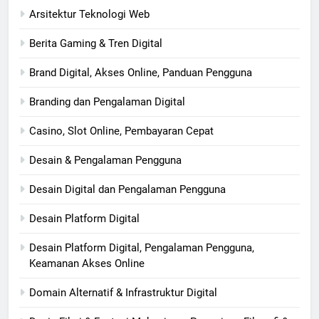
Arsitektur Teknologi Web
Berita Gaming & Tren Digital
Brand Digital, Akses Online, Panduan Pengguna
Branding dan Pengalaman Digital
Casino, Slot Online, Pembayaran Cepat
Desain & Pengalaman Pengguna
Desain Digital dan Pengalaman Pengguna
Desain Platform Digital
Desain Platform Digital, Pengalaman Pengguna,
Keamanan Akses Online
Domain Alternatif & Infrastruktur Digital