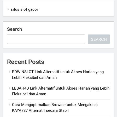
situs slot gacor
Search
SEARCH
Recent Posts
EDWINSLOT Link Alternatif untuk Akses Harian yang
Lebih Fleksibel dan Aman
LEBAH4D Link Alternatif untuk Akses Harian yang Lebih
Fleksibel dan Aman
Cara Mengoptimalkan Browser untuk Mengakses
KAYA787 Alternatif secara Stabil