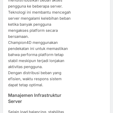
mendistribusikan beban akses
pengguna ke beberapa server.
Teknologi ini membantu mencegah
server mengalami kelebihan beban
ketika banyak pengguna
mengakses platform secara
bersamaan.
Champion4D menggunakan
pendekatan ini untuk memastikan
bahwa performa platform tetap
stabil meskipun terjadi lonjakan
aktivitas pengguna.
Dengan distribusi beban yang
efisien, waktu respons sistem
dapat tetap optimal.
Manajemen Infrastruktur
Server
Selain load balancing, stabilitas