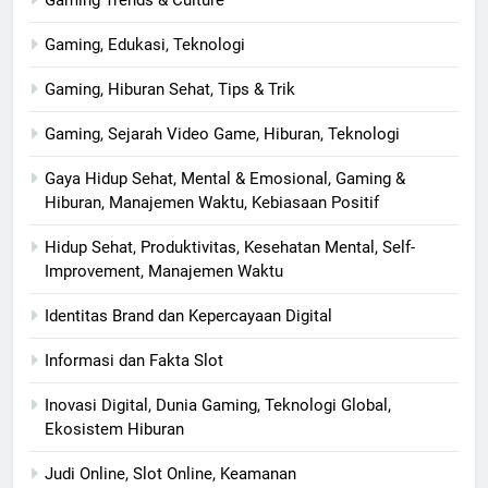
Gaming Trends & Culture
Gaming, Edukasi, Teknologi
Gaming, Hiburan Sehat, Tips & Trik
Gaming, Sejarah Video Game, Hiburan, Teknologi
Gaya Hidup Sehat, Mental & Emosional, Gaming &
Hiburan, Manajemen Waktu, Kebiasaan Positif
Hidup Sehat, Produktivitas, Kesehatan Mental, Self-
Improvement, Manajemen Waktu
Identitas Brand dan Kepercayaan Digital
Informasi dan Fakta Slot
Inovasi Digital, Dunia Gaming, Teknologi Global,
Ekosistem Hiburan
Judi Online, Slot Online, Keamanan