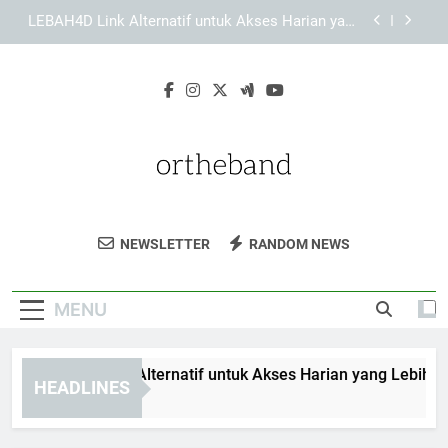
Skip
Cara Mengoptimalkan Browser untuk Mengakses
to
KAYA787 Alternatif secara Stabil
content
Cara Memeriksa Keamanan Halaman KAYA787
Alternatif sebelum Digunakan
EDWINSLOT Link Alternatif untuk Akses Harian
yang Lebih Fleksibel dan Aman
LEBAH4D Link Alternatif untuk Akses Harian yang
Lebih Fleksibel dan Aman
Cara Mengoptimalkan Browser untuk Mengakses
KAYA787 Alternatif secara Stabil
Orthe Band
Nikmati Musik Indie Terbaik Dari Orthe
Cara Memeriksa Keamanan Halaman KAYA787
NEWSLETTER
RANDOM NEWS
Alternatif sebelum Digunakan
Band. Ikuti Jadwal Konser Dan Temukan
Karya Musik Terbaru Mereka.
MENU
WINSLOT Link Alternatif untuk Akses Harian yang Lebih Fleks
HEADLINES
Weeks Ago