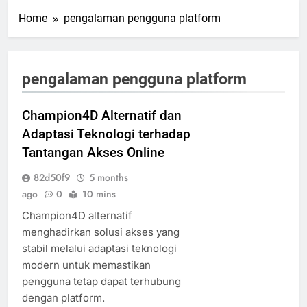
Home
pengalaman pengguna platform
pengalaman pengguna platform
Champion4D Alternatif dan
Adaptasi Teknologi terhadap
Tantangan Akses Online
82d50f9
5 months
ago
0
10 mins
Champion4D alternatif
menghadirkan solusi akses yang
stabil melalui adaptasi teknologi
modern untuk memastikan
pengguna tetap dapat terhubung
dengan platform.