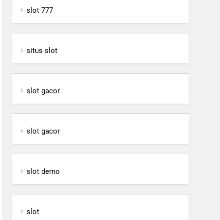
slot 777
situs slot
slot gacor
slot gacor
slot demo
slot