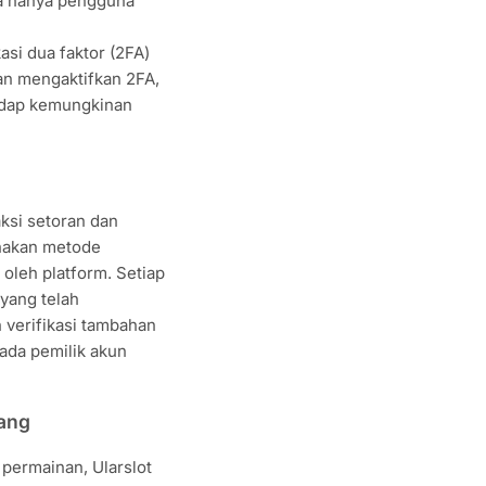
a hanya pengguna
asi dua faktor (2FA)
n mengaktifkan 2FA,
adap kemungkinan
aksi setoran dan
nakan metode
 oleh platform. Setiap
 yang telah
 verifikasi tambahan
ada pemilik akun
rang
 permainan, Ularslot