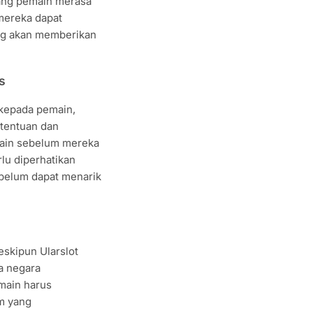
ang pemain merasa
mereka dapat
ng akan memberikan
s
kepada pemain,
etentuan dan
main sebelum mereka
lu diperhatikan
ebelum dapat menarik
skipun Ularslot
a negara
main harus
m yang