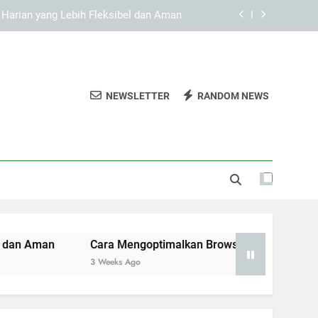
 Harian yang Lebih Fleksibel dan Aman
ses KAYA787 Alternatif secara Stabil
YA787 Alternatif sebelum Digunakan
NEWSLETTER
RANDOM NEWS
Harian yang Lebih Fleksibel dan Aman
 Harian yang Lebih Fleksibel dan Aman
emukan Karya Musik Terbaru Mereka.
ses KAYA787 Alternatif secara Stabil
YA787 Alternatif sebelum Digunakan
Cara Mengoptimalkan Browser untuk Mengakses KAYA787 
3 Weeks Ago