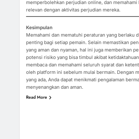
memperbolehkan perjudian online, dan memahami 
relevan dengan aktivitas perjudian mereka.
Kesimpulan
Memahami dan mematuhi peraturan yang berlaku d
penting bagi setiap pemain. Selain memastikan pe
yang aman dan nyaman, hal ini juga memberikan pe
potensi risiko yang bisa timbul akibat ketidaktahua
membaca dan memahami seluruh syarat dan ketent
oleh platform ini sebelum mulai bermain. Dengan 
yang ada, Anda dapat menikmati pengalaman berma
menyenangkan dan aman.
Read More