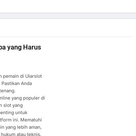
Apa yang Harus
h pemain di Ularslot
 Pastikan Anda
tenang.
nline yang populer di
 slot yang
penting untuk
tform ini. Mematuhi
in yang lebih aman,
 hukum atau teknis.