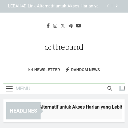
Skip
Cara Mengoptimalkan Browser untuk Mengakses
to
KAYA787 Alternatif secara Stabil
content
Cara Memeriksa Keamanan Halaman KAYA787
Alternatif sebelum Digunakan
EDWINSLOT Link Alternatif untuk Akses Harian
yang Lebih Fleksibel dan Aman
LEBAH4D Link Alternatif untuk Akses Harian yang
Lebih Fleksibel dan Aman
Cara Mengoptimalkan Browser untuk Mengakses
KAYA787 Alternatif secara Stabil
Orthe Band
Nikmati Musik Indie Terbaik Dari Orthe
Cara Memeriksa Keamanan Halaman KAYA787
NEWSLETTER
RANDOM NEWS
Alternatif sebelum Digunakan
Band. Ikuti Jadwal Konser Dan Temukan
Karya Musik Terbaru Mereka.
MENU
WINSLOT Link Alternatif untuk Akses Harian yang Lebih Flek
HEADLINES
Weeks Ago