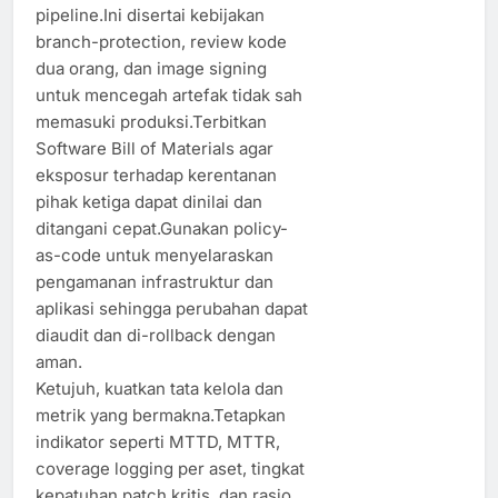
pipeline.Ini disertai kebijakan
branch-protection, review kode
dua orang, dan image signing
untuk mencegah artefak tidak sah
memasuki produksi.Terbitkan
Software Bill of Materials agar
eksposur terhadap kerentanan
pihak ketiga dapat dinilai dan
ditangani cepat.Gunakan policy-
as-code untuk menyelaraskan
pengamanan infrastruktur dan
aplikasi sehingga perubahan dapat
diaudit dan di-rollback dengan
aman.
Ketujuh, kuatkan tata kelola dan
metrik yang bermakna.Tetapkan
indikator seperti MTTD, MTTR,
coverage logging per aset, tingkat
kepatuhan patch kritis, dan rasio