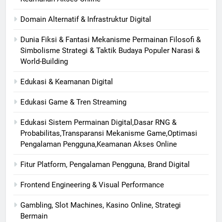
Domain Alternatif & Infrastruktur Digital
Dunia Fiksi & Fantasi Mekanisme Permainan Filosofi &
Simbolisme Strategi & Taktik Budaya Populer Narasi &
World-Building
Edukasi & Keamanan Digital
Edukasi Game & Tren Streaming
Edukasi Sistem Permainan Digital,Dasar RNG &
Probabilitas,Transparansi Mekanisme Game,Optimasi
Pengalaman Pengguna,Keamanan Akses Online
Fitur Platform, Pengalaman Pengguna, Brand Digital
Frontend Engineering & Visual Performance
Gambling, Slot Machines, Kasino Online, Strategi
Bermain