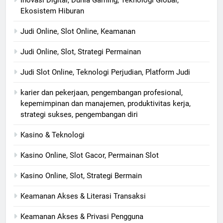
Inovasi Digital, Dunia Gaming, Teknologi Global,
Ekosistem Hiburan
Judi Online, Slot Online, Keamanan
Judi Online, Slot, Strategi Permainan
Judi Slot Online, Teknologi Perjudian, Platform Judi
karier dan pekerjaan, pengembangan profesional,
kepemimpinan dan manajemen, produktivitas kerja,
strategi sukses, pengembangan diri
Kasino & Teknologi
Kasino Online, Slot Gacor, Permainan Slot
Kasino Online, Slot, Strategi Bermain
Keamanan Akses & Literasi Transaksi
Keamanan Akses & Privasi Pengguna