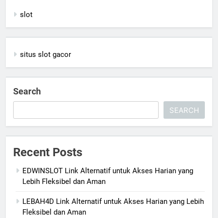
slot
situs slot gacor
Search
SEARCH
Recent Posts
EDWINSLOT Link Alternatif untuk Akses Harian yang
Lebih Fleksibel dan Aman
LEBAH4D Link Alternatif untuk Akses Harian yang Lebih
Fleksibel dan Aman