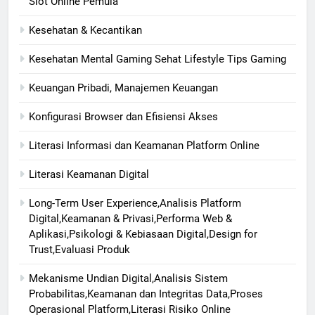
Slot Online Pemula
Kesehatan & Kecantikan
Kesehatan Mental Gaming Sehat Lifestyle Tips Gaming
Keuangan Pribadi, Manajemen Keuangan
Konfigurasi Browser dan Efisiensi Akses
Literasi Informasi dan Keamanan Platform Online
Literasi Keamanan Digital
Long-Term User Experience,Analisis Platform
Digital,Keamanan & Privasi,Performa Web &
Aplikasi,Psikologi & Kebiasaan Digital,Design for
Trust,Evaluasi Produk
Mekanisme Undian Digital,Analisis Sistem
Probabilitas,Keamanan dan Integritas Data,Proses
Operasional Platform,Literasi Risiko Online