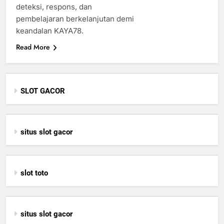
deteksi, respons, dan
pembelajaran berkelanjutan demi
keandalan KAYA78.
Read More
SLOT GACOR
situs slot gacor
slot toto
situs slot gacor