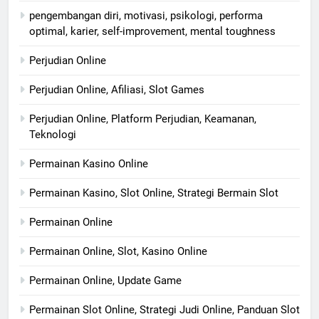
pengembangan diri, motivasi, psikologi, performa
optimal, karier, self-improvement, mental toughness
Perjudian Online
Perjudian Online, Afiliasi, Slot Games
Perjudian Online, Platform Perjudian, Keamanan,
Teknologi
Permainan Kasino Online
Permainan Kasino, Slot Online, Strategi Bermain Slot
Permainan Online
Permainan Online, Slot, Kasino Online
Permainan Online, Update Game
Permainan Slot Online, Strategi Judi Online, Panduan Slot