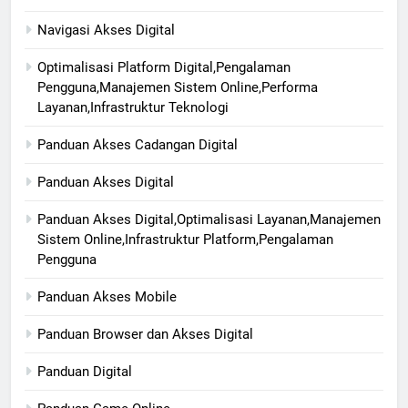
Navigasi Akses Digital
Optimalisasi Platform Digital,Pengalaman
Pengguna,Manajemen Sistem Online,Performa
Layanan,Infrastruktur Teknologi
Panduan Akses Cadangan Digital
Panduan Akses Digital
Panduan Akses Digital,Optimalisasi Layanan,Manajemen
Sistem Online,Infrastruktur Platform,Pengalaman
Pengguna
Panduan Akses Mobile
Panduan Browser dan Akses Digital
Panduan Digital