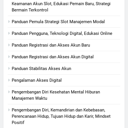
Keamanan Akun Slot, Edukasi Pemain Baru, Strategi
Bermain Terkontrol
Panduan Pemula Strategi Slot Manajemen Modal
Panduan Pengguna, Teknologi Digital, Edukasi Online
Panduan Registrasi dan Akses Akun Baru
Panduan Registrasi dan Akses Akun Digital
Panduan Stabilitas Akses Akun
Pengalaman Akses Digital
Pengembangan Diri Kesehatan Mental Hiburan
Manajemen Waktu
Pengembangan Diri, Kemandirian dan Kebebasan,
Perencanaan Hidup, Tujuan Hidup dan Karir, Mindset
Positif