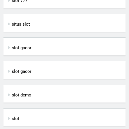
slot 777
situs slot
slot gacor
slot gacor
slot demo
slot