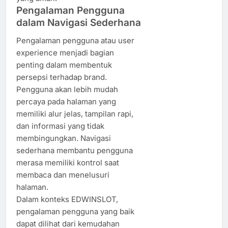
Pengalaman Pengguna
dalam Navigasi Sederhana
Pengalaman pengguna atau user
experience menjadi bagian
penting dalam membentuk
persepsi terhadap brand.
Pengguna akan lebih mudah
percaya pada halaman yang
memiliki alur jelas, tampilan rapi,
dan informasi yang tidak
membingungkan. Navigasi
sederhana membantu pengguna
merasa memiliki kontrol saat
membaca dan menelusuri
halaman.
Dalam konteks EDWINSLOT,
pengalaman pengguna yang baik
dapat dilihat dari kemudahan