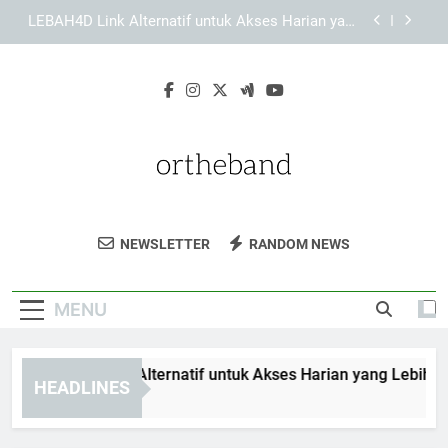
Skip
Cara Mengoptimalkan Browser untuk Mengakses
to
KAYA787 Alternatif secara Stabil
content
Cara Memeriksa Keamanan Halaman KAYA787
Alternatif sebelum Digunakan
EDWINSLOT Link Alternatif untuk Akses Harian
yang Lebih Fleksibel dan Aman
LEBAH4D Link Alternatif untuk Akses Harian yang
Lebih Fleksibel dan Aman
Cara Mengoptimalkan Browser untuk Mengakses
KAYA787 Alternatif secara Stabil
Orthe Band
Nikmati Musik Indie Terbaik Dari Orthe
Cara Memeriksa Keamanan Halaman KAYA787
NEWSLETTER
RANDOM NEWS
Alternatif sebelum Digunakan
Band. Ikuti Jadwal Konser Dan Temukan
Karya Musik Terbaru Mereka.
MENU
WINSLOT Link Alternatif untuk Akses Harian yang Lebih Fleks
HEADLINES
Weeks Ago