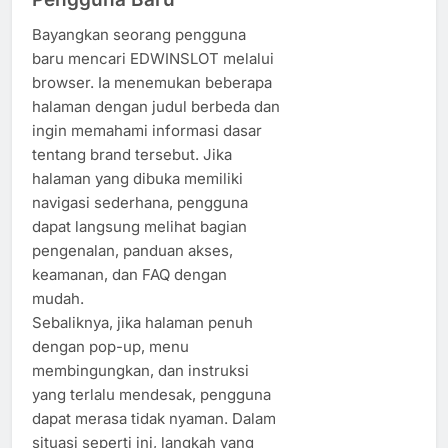
Bayangkan seorang pengguna
baru mencari EDWINSLOT melalui
browser. Ia menemukan beberapa
halaman dengan judul berbeda dan
ingin memahami informasi dasar
tentang brand tersebut. Jika
halaman yang dibuka memiliki
navigasi sederhana, pengguna
dapat langsung melihat bagian
pengenalan, panduan akses,
keamanan, dan FAQ dengan
mudah.
Sebaliknya, jika halaman penuh
dengan pop-up, menu
membingungkan, dan instruksi
yang terlalu mendesak, pengguna
dapat merasa tidak nyaman. Dalam
situasi seperti ini, langkah yang