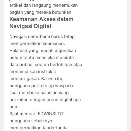
artikel dan langsung menemukan
bagian yang mereka butuhkan.
Keamanan Akses dalam
Navigasi Digital
Navigasi sederhana harus tetap
memperhatikan keamanan.
Halaman yang mudah digunakan
belum tentu aman jika meminta
data pribadi secara berlebihan atau
menampilkan instruksi
mencurigakan. Karena itu,
pengguna perlu tetap waspada
saat membuka halaman yang
berkaitan dengan brand digital apa
pun.
Saat mencari EDWINSLOT,
pengguna sebaiknya
memperhatikan tanda-tanda