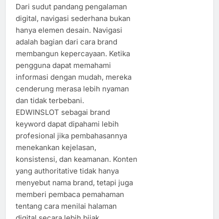
Dari sudut pandang pengalaman
digital, navigasi sederhana bukan
hanya elemen desain. Navigasi
adalah bagian dari cara brand
membangun kepercayaan. Ketika
pengguna dapat memahami
informasi dengan mudah, mereka
cenderung merasa lebih nyaman
dan tidak terbebani.
EDWINSLOT sebagai brand
keyword dapat dipahami lebih
profesional jika pembahasannya
menekankan kejelasan,
konsistensi, dan keamanan. Konten
yang authoritative tidak hanya
menyebut nama brand, tetapi juga
memberi pembaca pemahaman
tentang cara menilai halaman
digital secara lebih bijak.