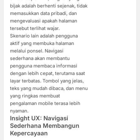
bijak adalah berhenti sejenak, tidak
memasukkan data pribadi, dan
mengevaluasi apakah halaman
tersebut terlihat wajar.
Skenario lain adalah pengguna
aktif yang membuka halaman
melalui ponsel. Navigasi
sederhana akan membantu
pengguna membaca informasi
dengan lebih cepat, terutama saat
layar terbatas. Tombol yang jelas,
teks yang mudah dibaca, dan menu
yang ringkas membuat
pengalaman mobile terasa lebih
nyaman.
Insight UX: Navigasi
Sederhana Membangun
Kepercayaan