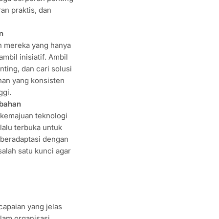
an praktis, dan
n
n mereka yang hanya
il inisiatif. Ambil
ing, dan cari solusi
nan yang konsisten
ggi.
ubahan
 kemajuan teknologi
lalu terbuka untuk
n beradaptasi dengan
alah satu kunci agar
apaian yang jelas
lam organisasi.