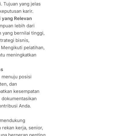
. Tujuan yang jelas
eputusan karir.
 yang Relevan
puan lebih dari
yang bernilai tinggi,
rategi bisnis,
 Mengikuti pelatihan,
antu meningkatkan
as
n menuju posisi
ten, dan
patkan kesempatan
o, dokumentasikan
ontribusi Anda.
k mendukung
rekan kerja, senior,
 juga berperan penting