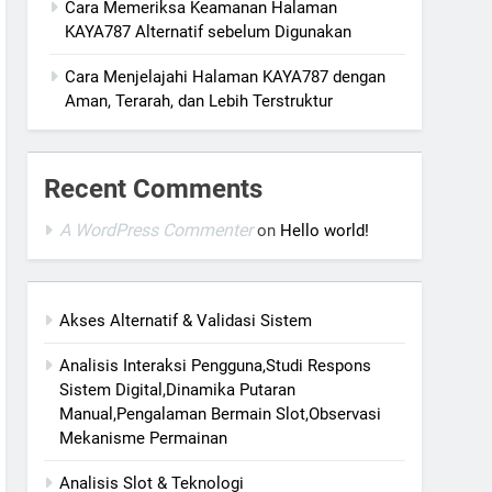
Cara Memeriksa Keamanan Halaman
KAYA787 Alternatif sebelum Digunakan
Cara Menjelajahi Halaman KAYA787 dengan
Aman, Terarah, dan Lebih Terstruktur
Recent Comments
A WordPress Commenter
on
Hello world!
Akses Alternatif & Validasi Sistem
Analisis Interaksi Pengguna,Studi Respons
Sistem Digital,Dinamika Putaran
Manual,Pengalaman Bermain Slot,Observasi
Mekanisme Permainan
Analisis Slot & Teknologi