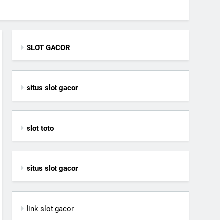
SLOT GACOR
situs slot gacor
slot toto
situs slot gacor
link slot gacor