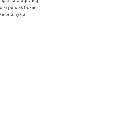
ngan strategi yang
osisi puncak bukan
 secara nyata.