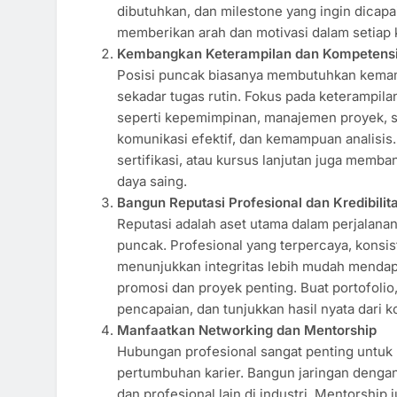
dibutuhkan, dan milestone yang ingin dicapai
memberikan arah dan motivasi dalam setiap k
Kembangkan Keterampilan dan Kompetensi
Posisi puncak biasanya membutuhkan kemam
sekadar tugas rutin. Fokus pada keterampilan 
seperti kepemimpinan, manajemen proyek, st
komunikasi efektif, dan kemampuan analisis.
sertifikasi, atau kursus lanjutan juga memb
daya saing.
Bangun Reputasi Profesional dan Kredibilit
Reputasi adalah aset utama dalam perjalana
puncak. Profesional yang terpercaya, konsis
menunjukkan integritas lebih mudah menda
promosi dan proyek penting. Buat portofoli
pencapaian, dan tunjukkan hasil nyata dari k
Manfaatkan Networking dan Mentorship
Hubungan profesional sangat penting untu
pertumbuhan karier. Bangun jaringan dengan 
dan profesional lain di industri. Mentorship