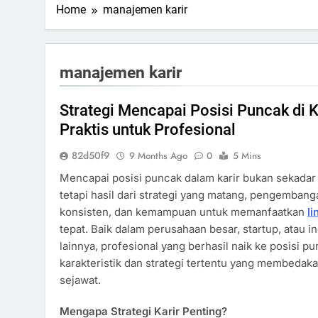
Home
manajemen karir
manajemen karir
Strategi Mencapai Posisi Puncak di 
Praktis untuk Profesional
82d50f9
9 Months Ago
0
5 Mins
Mencapai posisi puncak dalam karir bukan sekadar
tetapi hasil dari strategi yang matang, pengembang
konsisten, dan kemampuan untuk memanfaatkan
li
tepat. Baik dalam perusahaan besar, startup, atau in
lainnya, profesional yang berhasil naik ke posisi p
karakteristik dan strategi tertentu yang membedak
sejawat.
Mengapa Strategi Karir Penting?