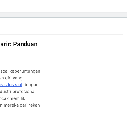
Karir: Panduan
 soal keberuntungan,
an diri yang
nk situs slot
dengan
dustri profesional
uncak memiliki
an mereka dari rekan