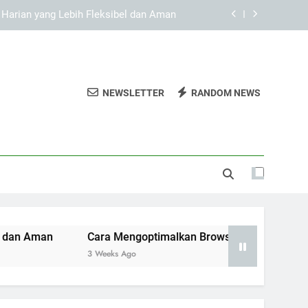
 Harian yang Lebih Fleksibel dan Aman
ses KAYA787 Alternatif secara Stabil
YA787 Alternatif sebelum Digunakan
NEWSLETTER
RANDOM NEWS
Harian yang Lebih Fleksibel dan Aman
 Harian yang Lebih Fleksibel dan Aman
emukan Karya Musik Terbaru Mereka.
ses KAYA787 Alternatif secara Stabil
YA787 Alternatif sebelum Digunakan
Cara Mengoptimalkan Browser untuk Mengakses KAYA787 
3 Weeks Ago