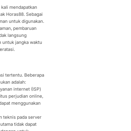
a kali mendapatkan
ak Horas88. Sebagai
aman untuk digunakan.
ga aman, pembaruan
idak langsung
an untuk jangka waktu
eratasi.
asi tertentu. Beberapa
lukan adalah:
yanan internet (ISP)
tus perjudian online,
 dapat menggunakan
 teknis pada server
utama tidak dapat