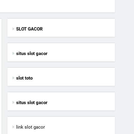
SLOT GACOR
situs slot gacor
slot toto
situs slot gacor
link slot gacor