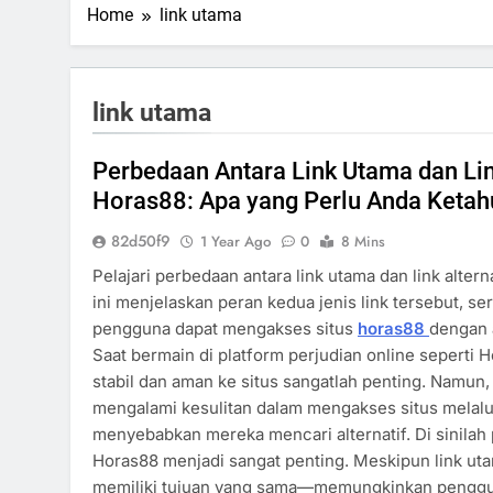
Home
link utama
link utama
Perbedaan Antara Link Utama dan Lin
Horas88: Apa yang Perlu Anda Ketah
82d50f9
1 Year Ago
0
8 Mins
Pelajari perbedaan antara link utama dan link altern
ini menjelaskan peran kedua jenis link tersebut, s
pengguna dapat mengakses situs
horas88
dengan 
Saat bermain di platform perjudian online seperti 
stabil dan aman ke situs sangatlah penting. Namun
mengalami kesulitan dalam mengakses situs melalui
menyebabkan mereka mencari alternatif. Di sinilah p
Horas88 menjadi sangat penting. Meskipun link utam
memiliki tujuan yang sama—memungkinkan pengg