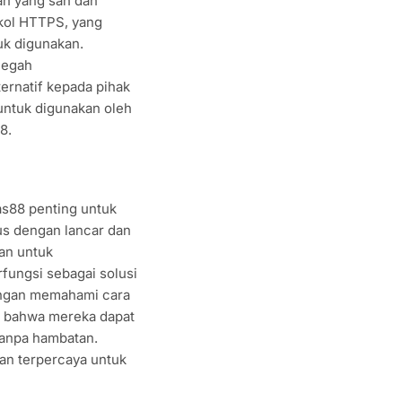
lah yang sah dan
kol HTTPS, yang
k digunakan.
cegah
ernatif kepada pihak
 untuk digunakan oleh
8.
ras88 penting untuk
us dengan lancar dan
an untuk
rfungsi sebagai solusi
Dengan memahami cara
 bahwa mereka dapat
tanpa hambatan.
an terpercaya untuk