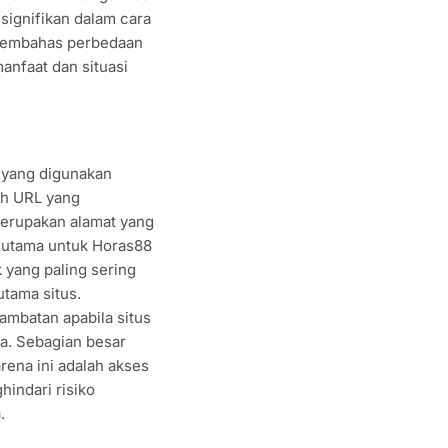
 signifikan dalam cara
 membahas perbedaan
manfaat dan situasi
 yang digunakan
ah URL yang
 merupakan alamat yang
k utama untuk Horas88
nk yang paling sering
tama situs.
ambatan apabila situs
iga. Sebagian besar
rena ini adalah akses
hindari risiko
.