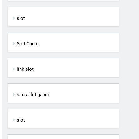
slot
Slot Gacor
link slot
situs slot gacor
slot