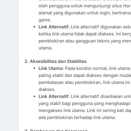
oleh pengguna untuk mengunjungi situs Hora
alamat yang digunakan untuk login, bertrans
game.
Link Alternatif
: Link alternatif digunakan se
ketika link utama tidak dapat diakses. Ini b
pemblokiran atau gangguan teknis yang memb
utama.
2. Aksesibilitas dan Stabilitas
Link Utama
: Pada kondisi normal, link utam
paling stabil dan dapat diakses dengan muda
pembatasan atau pemblokiran, link utama ini
diakses.
Link Alternatif
: Link alternatif disediakan 
yang stabil bagi pengguna yang menghadapi 
mengakses link utama. Link ini sering kali d
ada pemblokiran terhadap link utama.