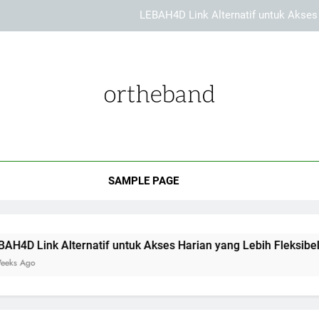
LEBAH4D Link Alternatif untuk Akses
Cara Mengoptimalkan Browser untuk Mengak
Cara Memeriksa Keamanan Halaman KA
EDWINSLOT Link Alternatif untuk Akses 
he Band
LEBAH4D Link Alternatif untuk Akses
sik Indie Terbaik Dari Orthe Band. Ikuti Jadwal Konser Dan T
Cara Mengoptimalkan Browser untuk Mengak
SAMPLE PAGE
Cara Memeriksa Keamanan Halaman KA
lternatif untuk Akses Harian yang Lebih Fleksibel dan Aman