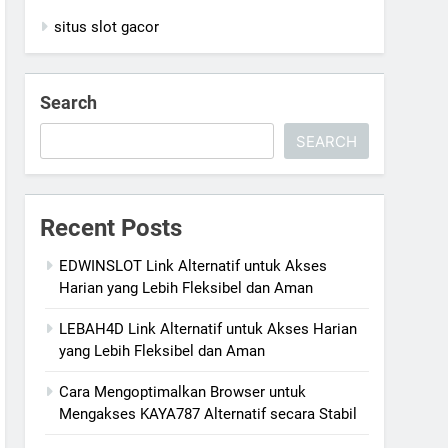
situs slot gacor
Search
SEARCH
Recent Posts
EDWINSLOT Link Alternatif untuk Akses
Harian yang Lebih Fleksibel dan Aman
LEBAH4D Link Alternatif untuk Akses Harian
yang Lebih Fleksibel dan Aman
Cara Mengoptimalkan Browser untuk
Mengakses KAYA787 Alternatif secara Stabil