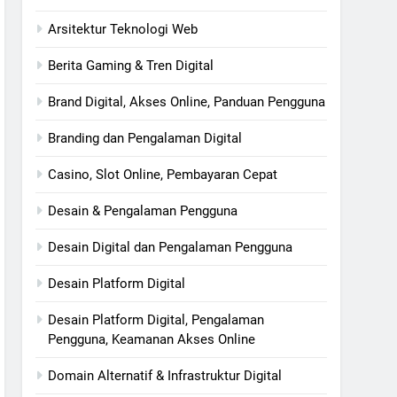
Arsitektur Teknologi Web
Berita Gaming & Tren Digital
Brand Digital, Akses Online, Panduan Pengguna
Branding dan Pengalaman Digital
Casino, Slot Online, Pembayaran Cepat
Desain & Pengalaman Pengguna
Desain Digital dan Pengalaman Pengguna
Desain Platform Digital
Desain Platform Digital, Pengalaman
Pengguna, Keamanan Akses Online
Domain Alternatif & Infrastruktur Digital