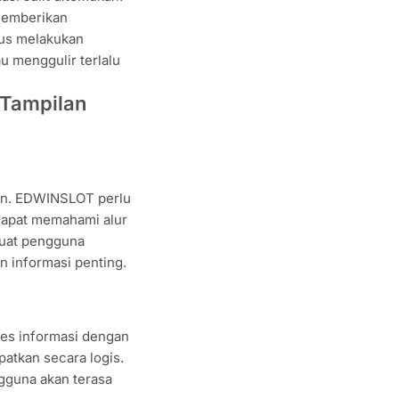
memberikan
rus melakukan
u menggulir terlalu
 Tampilan
ern. EDWINSLOT perlu
dapat memahami alur
buat pengguna
 informasi penting.
es informasi dengan
patkan secara logis.
gguna akan terasa