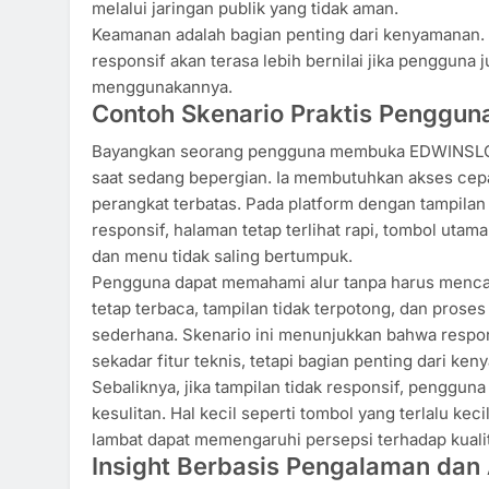
melalui jaringan publik yang tidak aman.
Keamanan adalah bagian penting dari kenyamanan.
responsif akan terasa lebih bernilai jika pengguna
menggunakannya.
Contoh Skenario Praktis Penggun
Bayangkan seorang pengguna membuka EDWINSLOT
saat sedang bepergian. Ia membutuhkan akses cepat
perangkat terbatas. Pada platform dengan tampila
responsif, halaman tetap terlihat rapi, tombol uta
dan menu tidak saling bertumpuk.
Pengguna dapat memahami alur tanpa harus mencari
tetap terbaca, tampilan tidak terpotong, dan proses
sederhana. Skenario ini menunjukkan bahwa respon
sekadar fitur teknis, tetapi bagian penting dari k
Sebaliknya, jika tampilan tidak responsif, penggun
kesulitan. Hal kecil seperti tombol yang terlalu kec
lambat dapat memengaruhi persepsi terhadap kuali
Insight Berbasis Pengalaman dan 