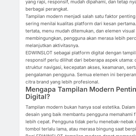
yang rapi, responsif, mudah dipahami, dan tetap n
berbagai perangkat.
Tampilan modern menjadi salah satu faktor pentin
sering menilai kualitas platform dari kesan pertama.
tertata, menu mudah ditemukan, dan elemen visual 
membingungkan, pengguna akan merasa lebih perc
melanjutkan aktivitasnya.
EDWINSLOT sebagai platform digital dengan tampi
responsif perlu dilihat dari beberapa aspek utama:
struktur navigasi, kecepatan akses, keamanan, sert
pengalaman pengguna. Semua elemen ini berper
citra brand yang lebih profesional.
Mengapa Tampilan Modern Pentin
Digital?
Tampilan modern bukan hanya soal estetika. Dalam p
desain yang baik membantu pengguna memahami f
lebih cepat. Pengguna tidak perlu menebak-nebak
tombol terlalu lama, atau merasa bingung saat ber