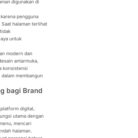
yaman digunakan di
g karena pengguna
 Saat halaman terlihat
tidak
aya untuk
lan modern dan
 desain antarmuka,
a konsistensi
an dalam membangun
g bagi Brand
latform digital,
ungsi utama dengan
 menu, mencari
pindah halaman.